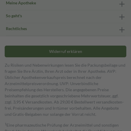
Meine Apotheke
So geht's
Rechtliches
Widerruf erklären
Zu Risiken und Nebenwirkungen lesen Sie die Packungsbeilage und
fragen Sie Ihre Ärztin, Ihren Arzt oder in Ihrer Apotheke. AVP:
Üblicher Apothekenverkaufspreis berechnet nach der
Arzneimittelpreisverordnung. UVP: Unverbindliche
Preisempfehlung des Herstellers. Die angegebenen Preise
beinhalten die gesetzlich vorgeschriebene Mehrwertsteuer, ggf.
zzgl. 3,95 € Versandkosten. Ab 29,00 € Bestell­wert versand­kosten­
frei. Preisänderungen und Irrtümer vorbehalten. Alle Angebote
und Gratis-Beigaben nur solange der Vorrat reicht.
1
Eine pharmazeutische Prüfung der Arzneimittel und sonstigen