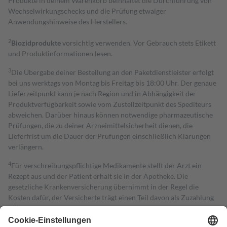
Produkte in deinem Warenkorb beinhaltet die Durchführung von
Wechselwirkungschecks und die Prüfung etwaiger
Anwendungshinweise des Herstellers.
2
Biozidprodukte
vorsichtig verwenden. Vor Gebrauch stets Etikett
und Produktinformationen lesen.
3
Die Übergabe deiner Bestellung an den Paketdienstleister erfolgt
bei uns werktags von Montag bis Freitag bis 18:00 Uhr. Der genaue
Lieferzeitpunkt kann je nach Region und in Abhängigkeit der
Produktverfügbarkeit sowie vom Zustellzeitpunkt des Spediteurs
abweichen. Darüber hinaus können notwendige pharmazeutische
Prüfungen, die zu deiner Arzneimittelsicherheit dienen, die
Lieferfrist um die Dauer der Prüfungen einschließlich Klärungen
verlängern.
4
Für verschreibungspflichtige Medikamente stellt der Arzt ein
Rezept aus und der Patient erhält sie in der Apotheke. Die
gesetzliche Krankenversicherung übernimmt in der Regel die
Kosten dafür, der Versicherte trägt einen Teil davon als Zuzahlung
mit.
Grundsätzlich leisten Mitglieder Zuzahlungen in Höhe von zehn