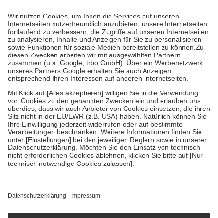
Prozent des Abgabepreises,
mindestens
jedoch
fünf Euro
und
höchstens zehn Euro.
Es sind jedoch nie mehr als die tatsächlichen
Kosten der Leistung zu entrichten.
Diese Regeln gelten grundsätzlich auch für Online-Apotheken.
Bei Heilmitteln und häuslicher Krankenpflege beträgt die
Zuzahlung zehn Prozent der Kosten sowie zehn Euro je
Verordnung.
Um das Engagement der Versicherten für ihre eigene Gesundheit zu
stärken und die besondere Stellung der Familie zu unterstützen,
fallen
keine Zuzahlungen
an bei:
• Kindern und Jugendlichen bis zum vollendeten 18. Lebensjahr
mit Ausnahme der Fahrkosten
• Untersuchungen zur Vorsorge und Früherkennung, die von der
GKV getragen werden
• empfohlenen Schutzimpfungen
• Harn- und Blutteststreifen
Wir nutzen Trusted Shops als unabhängigen Dienstleister für die
Einholung von Bewertungen. Trusted Shops hat Maßnahmen
getroffen, um sicherzustellen, dass es sich um echte Bewertungen
handelt. Mehr Informationen findest du hier:
https://help.etrusted.com/hc/de/articles/4419944605341