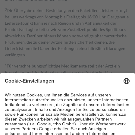
3
Die Übergabe deiner Bestellung an den Paketdienstleister erfolgt
bei uns werktags von Montag bis Freitag bis 18:00 Uhr. Der genaue
Lieferzeitpunkt kann je nach Region und in Abhängigkeit der
Produktverfügbarkeit sowie vom Zustellzeitpunkt des Spediteurs
abweichen. Darüber hinaus können notwendige pharmazeutische
Prüfungen, die zu deiner Arzneimittelsicherheit dienen, die
Lieferfrist um die Dauer der Prüfungen einschließlich Klärungen
verlängern.
4
Für verschreibungspflichtige Medikamente stellt der Arzt ein
Rezept aus und der Patient erhält sie in der Apotheke. Die
gesetzliche Krankenversicherung übernimmt in der Regel die
Kosten dafür, der Versicherte trägt einen Teil davon als Zuzahlung
mit.
Grundsätzlich leisten Mitglieder Zuzahlungen in Höhe von zehn
Prozent des Abgabepreises,
mindestens
jedoch
fünf Euro
und
höchstens zehn Euro.
Es sind jedoch nie mehr als die tatsächlichen
Kosten der Leistung zu entrichten.
Diese Regeln gelten grundsätzlich auch für Online-Apotheken.
Bei Heilmitteln und häuslicher Krankenpflege beträgt die