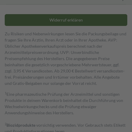
Widerruf erklären
Zu Risiken und Nebenwirkungen lesen Sie die Packungsbeilage und
fragen Sie Ihre Ärztin, Ihren Arzt oder in Ihrer Apotheke. AVP:
Üblicher Apothekenverkaufspreis berechnet nach der
Arzneimittelpreisverordnung. UVP: Unverbindliche
Preisempfehlung des Herstellers. Die angegebenen Preise
beinhalten die gesetzlich vorgeschriebene Mehrwertsteuer, ggf.
zzgl. 3,95 € Versandkosten. Ab 29,00 € Bestell­wert versand­kosten­
frei. Preisänderungen und Irrtümer vorbehalten. Alle Angebote
und Gratis-Beigaben nur solange der Vorrat reicht.
1
Eine pharmazeutische Prüfung der Arzneimittel und sonstigen
Produkte in deinem Warenkorb beinhaltet die Durchführung von
Wechselwirkungschecks und die Prüfung etwaiger
Anwendungshinweise des Herstellers.
2
Biozidprodukte
vorsichtig verwenden. Vor Gebrauch stets Etikett
und Produktinformationen lesen.