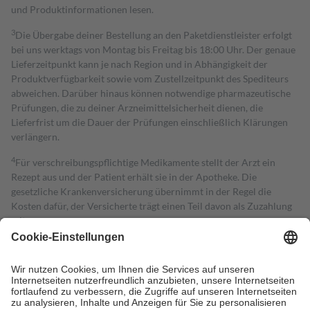
und Produktinformationen lesen.
3
Die Übergabe deiner Bestellung an den Paketdienstleister erfolgt
bei uns werktags von Montag bis Freitag bis 18:00 Uhr. Der genaue
Lieferzeitpunkt kann je nach Region und in Abhängigkeit der
Produktverfügbarkeit sowie vom Zustellzeitpunkt des Spediteurs
abweichen. Darüber hinaus können notwendige pharmazeutische
Prüfungen, die zu deiner Arzneimittelsicherheit dienen, die
Lieferfrist um die Dauer der Prüfungen einschließlich Klärungen
verlängern.
4
Für verschreibungspflichtige Medikamente stellt der Arzt ein
Rezept aus und der Patient erhält sie in der Apotheke. Die
gesetzliche Krankenversicherung übernimmt in der Regel die
Kosten dafür, der Versicherte trägt einen Teil davon als Zuzahlung
mit.
Grundsätzlich leisten Mitglieder Zuzahlungen in Höhe von zehn
Prozent des Abgabepreises,
mindestens
jedoch
fünf Euro
und
höchstens zehn Euro.
Es sind jedoch nie mehr als die tatsächlichen
Kosten der Leistung zu entrichten.
Diese Regeln gelten grundsätzlich auch für Online-Apotheken.
Bei Heilmitteln und häuslicher Krankenpflege beträgt die