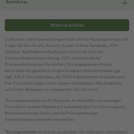
Rechtliches
Widerruf erklären
Zu Risiken und Nebenwirkungen lesen Sie die Packungsbeilage und
fragen Sie Ihre Ärztin, Ihren Arzt oder in Ihrer Apotheke. AVP:
Üblicher Apothekenverkaufspreis berechnet nach der
Arzneimittelpreisverordnung. UVP: Unverbindliche
Preisempfehlung des Herstellers. Die angegebenen Preise
beinhalten die gesetzlich vorgeschriebene Mehrwertsteuer, ggf.
zzgl. 3,95 € Versandkosten. Ab 29,00 € Bestell­wert versand­kosten­
frei. Preisänderungen und Irrtümer vorbehalten. Alle Angebote
und Gratis-Beigaben nur solange der Vorrat reicht.
1
Eine pharmazeutische Prüfung der Arzneimittel und sonstigen
Produkte in deinem Warenkorb beinhaltet die Durchführung von
Wechselwirkungschecks und die Prüfung etwaiger
Anwendungshinweise des Herstellers.
2
Biozidprodukte
vorsichtig verwenden. Vor Gebrauch stets Etikett