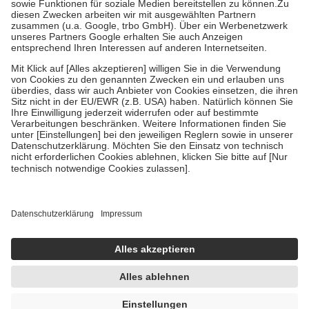
Zuzahlung zehn Prozent der Kosten sowie zehn Euro je
Verordnung.
Um das Engagement der Versicherten für ihre eigene Gesundheit zu
stärken und die besondere Stellung der Familie zu unterstützen,
fallen
keine Zuzahlungen
an bei:
• Kindern und Jugendlichen bis zum vollendeten 18. Lebensjahr
mit Ausnahme der Fahrkosten
• Untersuchungen zur Vorsorge und Früherkennung, die von der
GKV getragen werden
• empfohlenen Schutzimpfungen
• Harn- und Blutteststreifen
Wir nutzen Trusted Shops als unabhängigen Dienstleister für die
Einholung von Bewertungen. Trusted Shops hat Maßnahmen
getroffen, um sicherzustellen, dass es sich um echte Bewertungen
handelt. Mehr Informationen findest du hier:
https://help.etrusted.com/hc/de/articles/4419944605341
Einige Bilder und Inhalte wurden unter Zuhilfenahme künstlicher
Intelligenz erstellt.