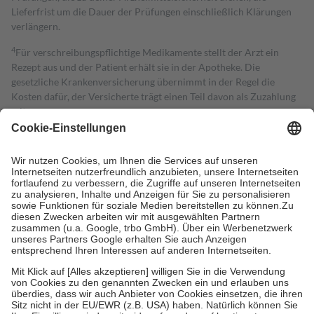
Lieferfrist um die Dauer der Prüfungen einschließlich Klärungen
verlängern.
4
Für verschreibungspflichtige Medikamente stellt der Arzt ein
Rezept aus und der Patient erhält sie in der Apotheke. Die
gesetzliche Krankenversicherung übernimmt in der Regel die
Kosten dafür, der Versicherte trägt einen Teil davon als Zuzahlung
mit.
Grundsätzlich leisten Mitglieder Zuzahlungen in Höhe von zehn
Prozent des Abgabepreises,
mindestens
jedoch
fünf Euro
und
höchstens zehn Euro.
Es sind jedoch nie mehr als die tatsächlichen
Kosten der Leistung zu entrichten.
Diese Regeln gelten grundsätzlich auch für Online-Apotheken.
Bei Heilmitteln und häuslicher Krankenpflege beträgt die
Zuzahlung zehn Prozent der Kosten sowie zehn Euro je
Verordnung.
Um das Engagement der Versicherten für ihre eigene Gesundheit zu
stärken und die besondere Stellung der Familie zu unterstützen,
fallen
keine Zuzahlungen
an bei:
• Kindern und Jugendlichen bis zum vollendeten 18. Lebensjahr
mit Ausnahme der Fahrkosten