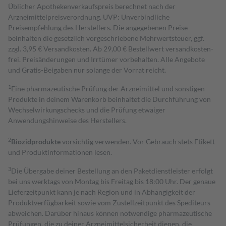
Üblicher Apothekenverkaufspreis berechnet nach der
Arzneimittelpreisverordnung. UVP: Unverbindliche
Preisempfehlung des Herstellers. Die angegebenen Preise
beinhalten die gesetzlich vorgeschriebene Mehrwertsteuer, ggf.
zzgl. 3,95 € Versandkosten. Ab 29,00 € Bestell­wert versand­kosten­
frei. Preisänderungen und Irrtümer vorbehalten. Alle Angebote
und Gratis-Beigaben nur solange der Vorrat reicht.
1
Eine pharmazeutische Prüfung der Arzneimittel und sonstigen
Produkte in deinem Warenkorb beinhaltet die Durchführung von
Wechselwirkungschecks und die Prüfung etwaiger
Anwendungshinweise des Herstellers.
2
Biozidprodukte
vorsichtig verwenden. Vor Gebrauch stets Etikett
und Produktinformationen lesen.
3
Die Übergabe deiner Bestellung an den Paketdienstleister erfolgt
bei uns werktags von Montag bis Freitag bis 18:00 Uhr. Der genaue
Lieferzeitpunkt kann je nach Region und in Abhängigkeit der
Produktverfügbarkeit sowie vom Zustellzeitpunkt des Spediteurs
abweichen. Darüber hinaus können notwendige pharmazeutische
Prüfungen, die zu deiner Arzneimittelsicherheit dienen, die