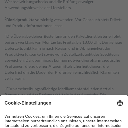
Wechselwirkungschecks und die Prüfung etwaiger
Anwendungshinweise des Herstellers.
2
Biozidprodukte
vorsichtig verwenden. Vor Gebrauch stets Etikett
und Produktinformationen lesen.
3
Die Übergabe deiner Bestellung an den Paketdienstleister erfolgt
bei uns werktags von Montag bis Freitag bis 18:00 Uhr. Der genaue
Lieferzeitpunkt kann je nach Region und in Abhängigkeit der
Produktverfügbarkeit sowie vom Zustellzeitpunkt des Spediteurs
abweichen. Darüber hinaus können notwendige pharmazeutische
Prüfungen, die zu deiner Arzneimittelsicherheit dienen, die
Lieferfrist um die Dauer der Prüfungen einschließlich Klärungen
verlängern.
4
Für verschreibungspflichtige Medikamente stellt der Arzt ein
Rezept aus und der Patient erhält sie in der Apotheke. Die
gesetzliche Krankenversicherung übernimmt in der Regel die
Kosten dafür, der Versicherte trägt einen Teil davon als Zuzahlung
mit.
Grundsätzlich leisten Mitglieder Zuzahlungen in Höhe von zehn
Prozent des Abgabepreises,
mindestens
jedoch
fünf Euro
und