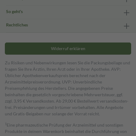
So geht's
Rechtliches
Widerruf erklären
Zu Risiken und Nebenwirkungen lesen Sie die Packungsbeilage und
fragen Sie Ihre Ärztin, Ihren Arzt oder in Ihrer Apotheke. AVP:
Üblicher Apothekenverkaufspreis berechnet nach der
Arzneimittelpreisverordnung. UVP: Unverbindliche
Preisempfehlung des Herstellers. Die angegebenen Preise
beinhalten die gesetzlich vorgeschriebene Mehrwertsteuer, ggf.
zzgl. 3,95 € Versandkosten. Ab 29,00 € Bestell­wert versand­kosten­
frei. Preisänderungen und Irrtümer vorbehalten. Alle Angebote
und Gratis-Beigaben nur solange der Vorrat reicht.
1
Eine pharmazeutische Prüfung der Arzneimittel und sonstigen
Produkte in deinem Warenkorb beinhaltet die Durchführung von