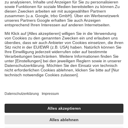
höchstens zehn Euro.
Es sind jedoch nie mehr als die tatsächlichen
Kosten der Leistung zu entrichten.
Diese Regeln gelten grundsätzlich auch für Online-Apotheken.
Bei Heilmitteln und häuslicher Krankenpflege beträgt die
Zuzahlung zehn Prozent der Kosten sowie zehn Euro je
Verordnung.
Um das Engagement der Versicherten für ihre eigene Gesundheit zu
stärken und die besondere Stellung der Familie zu unterstützen,
fallen
keine Zuzahlungen
an bei:
• Kindern und Jugendlichen bis zum vollendeten 18. Lebensjahr
mit Ausnahme der Fahrkosten
• Untersuchungen zur Vorsorge und Früherkennung, die von der
GKV getragen werden
• empfohlenen Schutzimpfungen
• Harn- und Blutteststreifen
Wir nutzen Trusted Shops als unabhängigen Dienstleister für die
Einholung von Bewertungen. Trusted Shops hat Maßnahmen
getroffen, um sicherzustellen, dass es sich um echte Bewertungen
handelt. Mehr Informationen findest du hier:
https://help.etrusted.com/hc/de/articles/4419944605341