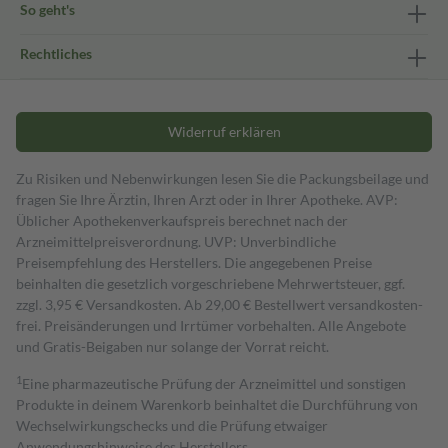
So geht's
Rechtliches
Widerruf erklären
Zu Risiken und Nebenwirkungen lesen Sie die Packungsbeilage und
fragen Sie Ihre Ärztin, Ihren Arzt oder in Ihrer Apotheke. AVP:
Üblicher Apothekenverkaufspreis berechnet nach der
Arzneimittelpreisverordnung. UVP: Unverbindliche
Preisempfehlung des Herstellers. Die angegebenen Preise
beinhalten die gesetzlich vorgeschriebene Mehrwertsteuer, ggf.
zzgl. 3,95 € Versandkosten. Ab 29,00 € Bestell­wert versand­kosten­
frei. Preisänderungen und Irrtümer vorbehalten. Alle Angebote
und Gratis-Beigaben nur solange der Vorrat reicht.
1
Eine pharmazeutische Prüfung der Arzneimittel und sonstigen
Produkte in deinem Warenkorb beinhaltet die Durchführung von
Wechselwirkungschecks und die Prüfung etwaiger
Anwendungshinweise des Herstellers.