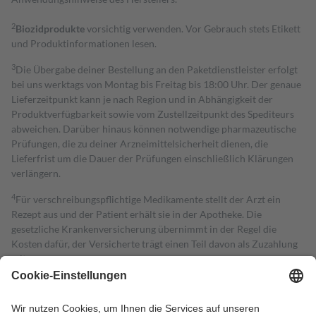
2
Biozidprodukte
vorsichtig verwenden. Vor Gebrauch stets Etikett
und Produktinformationen lesen.
3
Die Übergabe deiner Bestellung an den Paketdienstleister erfolgt
bei uns werktags von Montag bis Freitag bis 18:00 Uhr. Der genaue
Lieferzeitpunkt kann je nach Region und in Abhängigkeit der
Produktverfügbarkeit sowie vom Zustellzeitpunkt des Spediteurs
abweichen. Darüber hinaus können notwendige pharmazeutische
Prüfungen, die zu deiner Arzneimittelsicherheit dienen, die
Lieferfrist um die Dauer der Prüfungen einschließlich Klärungen
verlängern.
4
Für verschreibungspflichtige Medikamente stellt der Arzt ein
Rezept aus und der Patient erhält sie in der Apotheke. Die
gesetzliche Krankenversicherung übernimmt in der Regel die
Kosten dafür, der Versicherte trägt einen Teil davon als Zuzahlung
mit.
Grundsätzlich leisten Mitglieder Zuzahlungen in Höhe von zehn
Prozent des Abgabepreises,
mindestens
jedoch
fünf Euro
und
höchstens zehn Euro.
Es sind jedoch nie mehr als die tatsächlichen