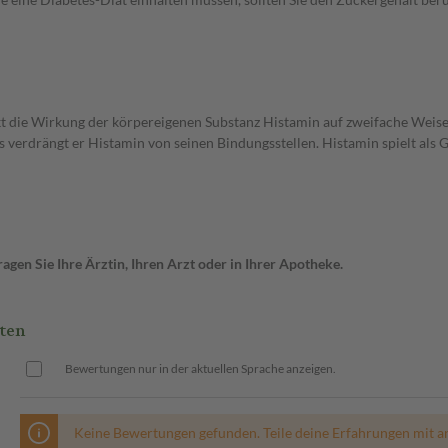
drückt die Wirkung der körpereigenen Substanz Histamin auf zweifache Wei
s verdrängt er Histamin von seinen Bindungsstellen. Histamin spielt als
gen Sie Ihre Ärztin, Ihren Arzt oder in Ihrer Apotheke.
ten
Bewertungen nur in der aktuellen Sprache anzeigen.
Keine Bewertungen gefunden. Teile deine Erfahrungen mit a