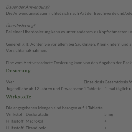
Dauer der Anwendung?
Die Anwendungsdauer richtet sich nach Art der Beschwerde und/ode
Überdosierung?
Bei einer Überdosierung kann es unter anderem zu Kopfschmerzen un
Generell gilt: Achten Sie vor allem bei Säuglingen, Kleinkindern un
Vorsichtsmaßnahmen.
Eine vom Arzt verordnete Dosierung kann von den Angaben der Packun
Dosierung
Wer
Einzeldosis
Gesamtdosis
W
Jugendliche ab 12 Jahren und Erwachsene
1 Tablette
1-mal täglich
u
Wirkstoffe
Die angegebenen Mengen sind bezogen auf 1 Tablette
Wirkstoff
Desloratadin
5 mg
Hilfsstoff
Macrogol
+
Hilfsstoff
Titandioxid
+