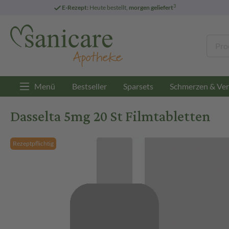
3
E-Rezept:
Heute bestellt,
morgen geliefert
Menü
Bestseller
Sparsets
Schmerzen & Ver
Dasselta 5mg 20 St Filmtabletten
Rezeptpflichtig