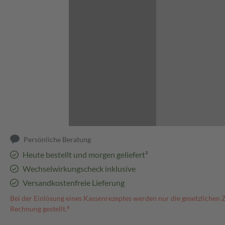
Abbildung kann abweichen
Persönliche Beratung
Heute bestellt und morgen geliefert³
Wechselwirkungscheck inklusive
Versandkostenfreie Lieferung
Bei der Einlösung eines Kassenrezeptes werden nur die gesetzlichen 
Rechnung gestellt.⁴