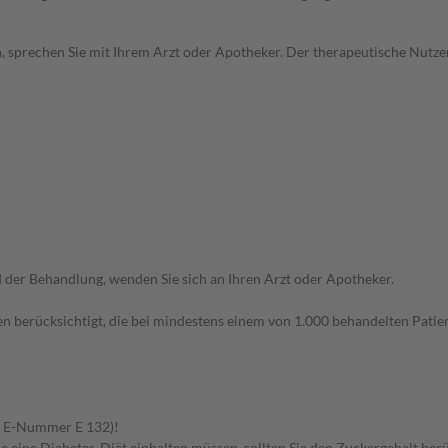
, sprechen Sie mit Ihrem Arzt oder Apotheker. Der therapeutische Nutzen
der Behandlung, wenden Sie sich an Ihren Arzt oder Apotheker.
n berücksichtigt, die bei mindestens einem von 1.000 behandelten Patien
er E-Nummer E 132)!
e eine Diabetes-Diät einhalten müssen, sollten Sie den Zuckergehalt berü