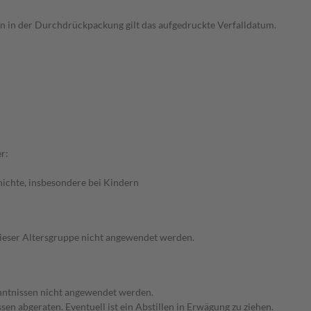
tten in der Durchdrückpackung gilt das aufgedruckte Verfalldatum.
r:
hichte, insbesondere bei Kindern
 dieser Altersgruppe nicht angewendet werden.
enntnissen nicht angewendet werden.
en abgeraten. Eventuell ist ein Abstillen in Erwägung zu ziehen.