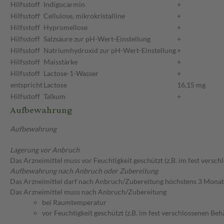
Hilfsstoff
Indigocarmin
+
Hilfsstoff
Cellulose, mikrokristalline
+
Hilfsstoff
Hypromellose
+
Hilfsstoff
Salzsäure zur pH-Wert-Einstellung
+
Hilfsstoff
Natriumhydroxid zur pH-Wert-Einstellung
+
Hilfsstoff
Maisstärke
+
Hilfsstoff
Lactose-1-Wasser
+
entspricht
Lactose
16,15 mg
Hilfsstoff
Talkum
+
Aufbewahrung
Aufbewahrung
Lagerung vor Anbruch
Das Arzneimittel muss vor Feuchtigkeit geschützt (z.B. im fest versc
Aufbewahrung nach Anbruch oder Zubereitung
Das Arzneimittel darf nach Anbruch/Zubereitung höchstens 3 Mona
Das Arzneimittel muss nach Anbruch/Zubereitung
bei Raumtemperatur
vor Feuchtigkeit geschützt (z.B. im fest verschlossenen Behä