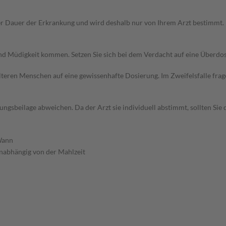
r Dauer der Erkrankung und wird deshalb nur von Ihrem Arzt bestimmt.
d Müdigkeit kommen. Setzen Sie sich bei dem Verdacht auf eine Überdo
d älteren Menschen auf eine gewissenhafte Dosierung. Im Zweifelsfalle f
gsbeilage abweichen. Da der Arzt sie individuell abstimmt, sollten Si
ann
nabhängig von der Mahlzeit