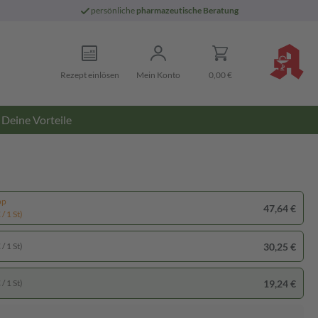
persönliche
pharmazeutische Beratung
Rezept einlösen
Mein Konto
0,00 €
Deine Vorteile
pp
47,64 €
/ 1 St)
30,25 €
/ 1 St)
19,24 €
/ 1 St)