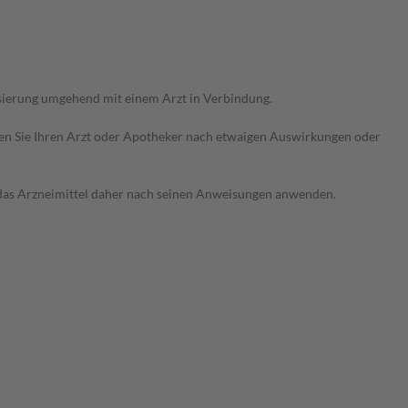
sierung umgehend mit einem Arzt in Verbindung.
ragen Sie Ihren Arzt oder Apotheker nach etwaigen Auswirkungen oder
e das Arzneimittel daher nach seinen Anweisungen anwenden.