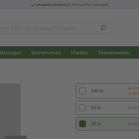
versandkostenfrei
ab 29 € und für E-Rezepte
letzungen
Sonnenschutz
Marken
Themenwelten
Sparti
100 St
(0,48 € 
50 St
(0,61 € 
20 St
(0,96 € 