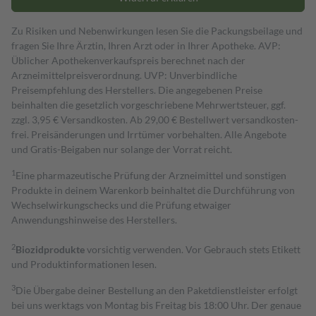
Zu Risiken und Nebenwirkungen lesen Sie die Packungsbeilage und
fragen Sie Ihre Ärztin, Ihren Arzt oder in Ihrer Apotheke. AVP:
Üblicher Apothekenverkaufspreis berechnet nach der
Arzneimittelpreisverordnung. UVP: Unverbindliche
Preisempfehlung des Herstellers. Die angegebenen Preise
beinhalten die gesetzlich vorgeschriebene Mehrwertsteuer, ggf.
zzgl. 3,95 € Versandkosten. Ab 29,00 € Bestell­wert versand­kosten­
frei. Preisänderungen und Irrtümer vorbehalten. Alle Angebote
und Gratis-Beigaben nur solange der Vorrat reicht.
1
Eine pharmazeutische Prüfung der Arzneimittel und sonstigen
Produkte in deinem Warenkorb beinhaltet die Durchführung von
Wechselwirkungschecks und die Prüfung etwaiger
Anwendungshinweise des Herstellers.
2
Biozidprodukte
vorsichtig verwenden. Vor Gebrauch stets Etikett
und Produktinformationen lesen.
3
Die Übergabe deiner Bestellung an den Paketdienstleister erfolgt
bei uns werktags von Montag bis Freitag bis 18:00 Uhr. Der genaue