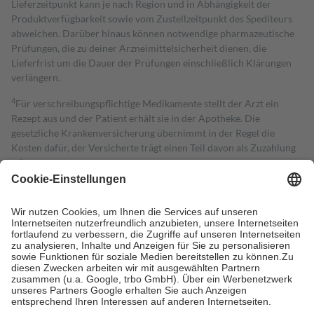
Lieferzeitpunkt kann je nach Region und in Abhängigkeit der
Produktverfügbarkeit sowie vom Zustellzeitpunkt des Spediteurs
abweichen. Darüber hinaus können notwendige pharmazeutische
Prüfungen, die zu deiner Arzneimittelsicherheit dienen, die
Lieferfrist um die Dauer der Prüfungen einschließlich Klärungen
verlängern.
4
Für verschreibungspflichtige Medikamente stellt der Arzt ein
Rezept aus und der Patient erhält sie in der Apotheke. Die
gesetzliche Krankenversicherung übernimmt in der Regel die
Kosten dafür, der Versicherte trägt einen Teil davon als Zuzahlung
mit.
Grundsätzlich leisten Mitglieder Zuzahlungen in Höhe von zehn
Prozent des Abgabepreises,
mindestens
jedoch
fünf Euro
und
höchstens zehn Euro.
Es sind jedoch nie mehr als die tatsächlichen
Kosten der Leistung zu entrichten.
Diese Regeln gelten grundsätzlich auch für Online-Apotheken.
Bei Heilmitteln und häuslicher Krankenpflege beträgt die
Zuzahlung zehn Prozent der Kosten sowie zehn Euro je
Verordnung.
Um das Engagement der Versicherten für ihre eigene Gesundheit zu
stärken und die besondere Stellung der Familie zu unterstützen,