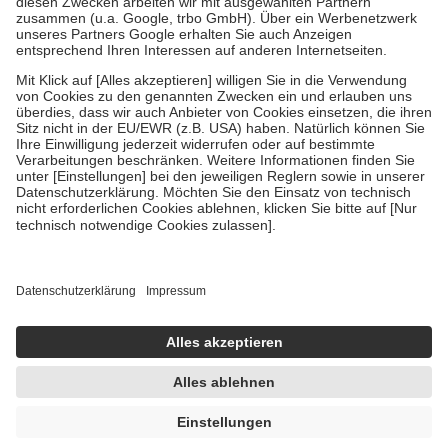
Verordnung.
Um das Engagement der Versicherten für ihre eigene Gesundheit zu
stärken und die besondere Stellung der Familie zu unterstützen,
fallen
keine Zuzahlungen
an bei:
• Kindern und Jugendlichen bis zum vollendeten 18. Lebensjahr
mit Ausnahme der Fahrkosten
• Untersuchungen zur Vorsorge und Früherkennung, die von der
GKV getragen werden
• empfohlenen Schutzimpfungen
• Harn- und Blutteststreifen
Wir nutzen Trusted Shops als unabhängigen Dienstleister für die
Einholung von Bewertungen. Trusted Shops hat Maßnahmen
getroffen, um sicherzustellen, dass es sich um echte Bewertungen
handelt. Mehr Informationen findest du hier:
https://help.etrusted.com/hc/de/articles/4419944605341
Einige Bilder und Inhalte wurden unter Zuhilfenahme künstlicher
Intelligenz erstellt.