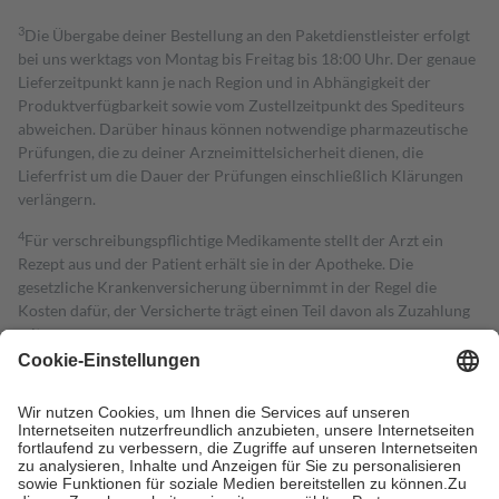
3
Die Übergabe deiner Bestellung an den Paketdienstleister erfolgt
bei uns werktags von Montag bis Freitag bis 18:00 Uhr. Der genaue
Lieferzeitpunkt kann je nach Region und in Abhängigkeit der
Produktverfügbarkeit sowie vom Zustellzeitpunkt des Spediteurs
abweichen. Darüber hinaus können notwendige pharmazeutische
Prüfungen, die zu deiner Arzneimittelsicherheit dienen, die
Lieferfrist um die Dauer der Prüfungen einschließlich Klärungen
verlängern.
4
Für verschreibungspflichtige Medikamente stellt der Arzt ein
Rezept aus und der Patient erhält sie in der Apotheke. Die
gesetzliche Krankenversicherung übernimmt in der Regel die
Kosten dafür, der Versicherte trägt einen Teil davon als Zuzahlung
mit.
Grundsätzlich leisten Mitglieder Zuzahlungen in Höhe von zehn
Prozent des Abgabepreises,
mindestens
jedoch
fünf Euro
und
höchstens zehn Euro.
Es sind jedoch nie mehr als die tatsächlichen
Kosten der Leistung zu entrichten.
Diese Regeln gelten grundsätzlich auch für Online-Apotheken.
Bei Heilmitteln und häuslicher Krankenpflege beträgt die
Zuzahlung zehn Prozent der Kosten sowie zehn Euro je