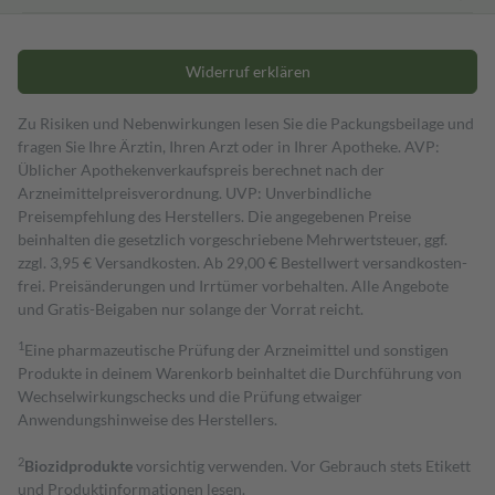
Widerruf erklären
Zu Risiken und Nebenwirkungen lesen Sie die Packungsbeilage und
fragen Sie Ihre Ärztin, Ihren Arzt oder in Ihrer Apotheke. AVP:
Üblicher Apothekenverkaufspreis berechnet nach der
Arzneimittelpreisverordnung. UVP: Unverbindliche
Preisempfehlung des Herstellers. Die angegebenen Preise
beinhalten die gesetzlich vorgeschriebene Mehrwertsteuer, ggf.
zzgl. 3,95 € Versandkosten. Ab 29,00 € Bestell­wert versand­kosten­
frei. Preisänderungen und Irrtümer vorbehalten. Alle Angebote
und Gratis-Beigaben nur solange der Vorrat reicht.
1
Eine pharmazeutische Prüfung der Arzneimittel und sonstigen
Produkte in deinem Warenkorb beinhaltet die Durchführung von
Wechselwirkungschecks und die Prüfung etwaiger
Anwendungshinweise des Herstellers.
2
Biozidprodukte
vorsichtig verwenden. Vor Gebrauch stets Etikett
und Produktinformationen lesen.