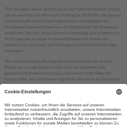
3
Die Übergabe deiner Bestellung an den Paketdienstleister erfolgt
bei uns werktags von Montag bis Freitag bis 18:00 Uhr. Der genaue
Lieferzeitpunkt kann je nach Region und in Abhängigkeit der
Produktverfügbarkeit sowie vom Zustellzeitpunkt des Spediteurs
abweichen. Darüber hinaus können notwendige pharmazeutische
Prüfungen, die zu deiner Arzneimittelsicherheit dienen, die
Lieferfrist um die Dauer der Prüfungen einschließlich Klärungen
verlängern.
4
Für verschreibungspflichtige Medikamente stellt der Arzt ein
Rezept aus und der Patient erhält sie in der Apotheke. Die
gesetzliche Krankenversicherung übernimmt in der Regel die
Kosten dafür, der Versicherte trägt einen Teil davon als Zuzahlung
mit.
Grundsätzlich leisten Mitglieder Zuzahlungen in Höhe von zehn
Prozent des Abgabepreises,
mindestens
jedoch
fünf Euro
und
höchstens zehn Euro.
Es sind jedoch nie mehr als die tatsächlichen
Kosten der Leistung zu entrichten.
Diese Regeln gelten grundsätzlich auch für Online-Apotheken.
Bei Heilmitteln und häuslicher Krankenpflege beträgt die
Zuzahlung zehn Prozent der Kosten sowie zehn Euro je