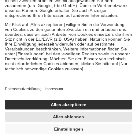
Verordnung.
Um das Engagement der Versicherten für ihre eigene Gesundheit zu
stärken und die besondere Stellung der Familie zu unterstützen,
fallen
keine Zuzahlungen
an bei:
• Kindern und Jugendlichen bis zum vollendeten 18. Lebensjahr
mit Ausnahme der Fahrkosten
• Untersuchungen zur Vorsorge und Früherkennung, die von der
GKV getragen werden
• empfohlenen Schutzimpfungen
• Harn- und Blutteststreifen
Wir nutzen Trusted Shops als unabhängigen Dienstleister für die
Einholung von Bewertungen. Trusted Shops hat Maßnahmen
getroffen, um sicherzustellen, dass es sich um echte Bewertungen
handelt. Mehr Informationen findest du hier:
https://help.etrusted.com/hc/de/articles/4419944605341
Einige Bilder und Inhalte wurden unter Zuhilfenahme künstlicher
Intelligenz erstellt.