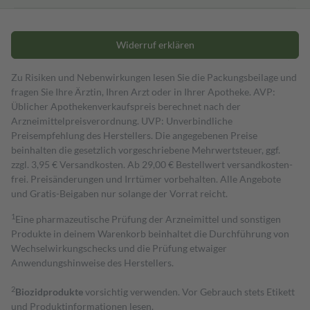
Widerruf erklären
Zu Risiken und Nebenwirkungen lesen Sie die Packungsbeilage und
fragen Sie Ihre Ärztin, Ihren Arzt oder in Ihrer Apotheke. AVP:
Üblicher Apothekenverkaufspreis berechnet nach der
Arzneimittelpreisverordnung. UVP: Unverbindliche
Preisempfehlung des Herstellers. Die angegebenen Preise
beinhalten die gesetzlich vorgeschriebene Mehrwertsteuer, ggf.
zzgl. 3,95 € Versandkosten. Ab 29,00 € Bestell­wert versand­kosten­
frei. Preisänderungen und Irrtümer vorbehalten. Alle Angebote
und Gratis-Beigaben nur solange der Vorrat reicht.
1
Eine pharmazeutische Prüfung der Arzneimittel und sonstigen
Produkte in deinem Warenkorb beinhaltet die Durchführung von
Wechselwirkungschecks und die Prüfung etwaiger
Anwendungshinweise des Herstellers.
2
Biozidprodukte
vorsichtig verwenden. Vor Gebrauch stets Etikett
und Produktinformationen lesen.