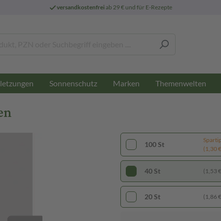
versandkostenfrei
ab 29 € und für E-Rezepte
letzungen
Sonnenschutz
Marken
Themenwelten
en
Sparti
100 St
(1,30 € 
40 St
(1,53 € 
20 St
(1,86 € 