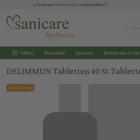
3
E-Rezept:
Heute bestellt,
morgen geliefert
Menü
Bestseller
Sparsets
Schmerzen & Ver
DELIMMUN Tabletten 40 St Tablett
Rezeptpflichtig