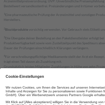
Arzneimittelpreisverordnung. UVP: Unverbindliche Preisempfehlung de
Bestell­wert versand­kosten­frei. Preisänderungen und Irrtümer vorbeh
1
Eine pharmazeutische Prüfung der Arzneimittel und sonstigen Pro
Herstellers.
2
Biozidprodukte
vorsichtig verwenden. Vor Gebrauch stets Etikett u
3
Die Übergabe deiner Bestellung an den Paketdienstleister erfolgt bei
Produktverfügbarkeit sowie vom Zustellzeitpunkt des Spediteurs abwe
Dauer der Prüfungen einschließlich Klärungen verlängern.
4
Für verschreibungspflichtige Medikamente stellt der Arzt ein Rezept 
trägt einen Teil davon als Zuzahlung mit.
Grundsätzlich leisten Mitglieder Zuzahlungen in Höhe von zehn Proz
zu entrichten.
Diese Regeln gelten grundsätzlich auch für Online-Apotheken.
Bei Heilmitteln und häuslicher Krankenpflege beträgt die Zuzahlung 
Um das Engagement der Versicherten für ihre eigene Gesundheit zu stä
• Kindern und Jugendlichen bis zum vollendeten 18. Lebensjahr mit
• Untersuchungen zur Vorsorge und Früherkennung, die von der GKV
• empfohlenen Schutzimpfungen