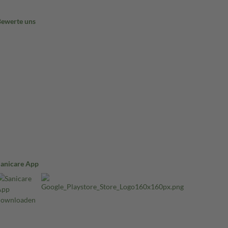
Bewerte uns
Sanicare App