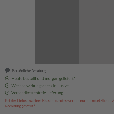
Abbildung kann abweichen
Persönliche Beratung
Heute bestellt und morgen geliefert³
Wechselwirkungscheck inklusive
Versandkostenfreie Lieferung
Bei der Einlösung eines Kassenrezeptes werden nur die gesetzlichen 
Rechnung gestellt.⁴