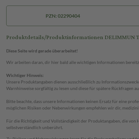
PZN: 02290404
Produktdetails/Produktinformationen DELIMMUN T
Diese Seite wird gerade überarbeitet!
Wir arbeiten daran, dir hier bald alle wichtigen Informationen bereitz
Wichtiger Hinweis:
Unsere Produktangaben dienen ausschließlich zu Informationszwecken
Warnhinweise sorgfältig zu lesen und diese für spätere Rückfragen au
Bitte beachte, dass unsere Informationen keinen Ersatz für eine prof
möglichen Risiken oder Nebenwirkungen empfehlen wir dir, medizini
Für die Richtigkeit und Vollständigkeit der Produktangaben, die vo
selbstverständlich unberührt.
Zu Risiken und Nebenwirkungen lesen Sie die Packungsbeilage und frag