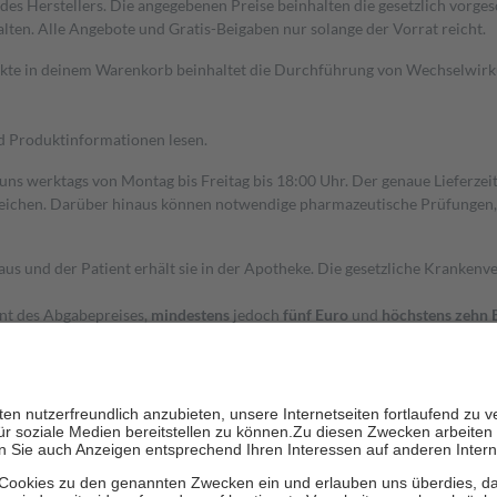
s Herstellers. Die angegebenen Preise beinhalten die gesetzlich vorgesc
alten. Alle Angebote und Gratis-Beigaben nur solange der Vorrat reicht.
dukte in deinem Warenkorb beinhaltet die Durchführung von Wechselwir
nd Produktinformationen lesen.
 uns werktags von Montag bis Freitag bis 18:00 Uhr. Der genaue Lieferze
ichen. Darüber hinaus können notwendige pharmazeutische Prüfungen, die
aus und der Patient erhält sie in der Apotheke. Die gesetzliche Krankenv
ent des Abgabepreises,
mindestens
jedoch
fünf Euro
und
höchstens zehn 
zehn Prozent der Kosten sowie zehn Euro je Verordnung.
rken und die besondere Stellung der Familie zu unterstützen, fallen
kein
 Ausnahme der Fahrkosten
 getragen werden