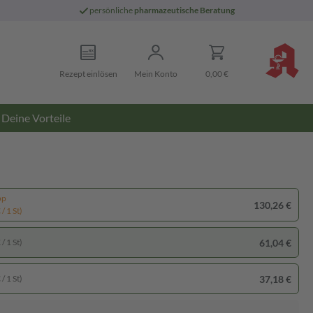
persönliche
pharmazeutische Beratung
Rezept einlösen
Mein Konto
0,00 €
Deine Vorteile
pp
130,26 €
/ 1 St)
61,04 €
/ 1 St)
37,18 €
/ 1 St)