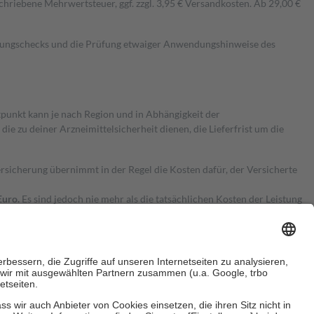
hriebene Mehrwertsteuer, ggf. zzgl. 3,95 € Versandkosten. Ab 29,00 €
kungschecks und die Prüfung etwaiger Anwendungshinweise des
itpunkt kann je nach Region und in Abhängigkeit der
 zu deiner Arzneimittelsicherheit dienen, die Lieferfrist um die
ersicherung übernimmt in der Regel die Kosten dafür, der Versicherte
Euro.
Es sind jedoch nie mehr als die tatsächlichen Kosten der Leistung
e Zuzahlungen
an bei: