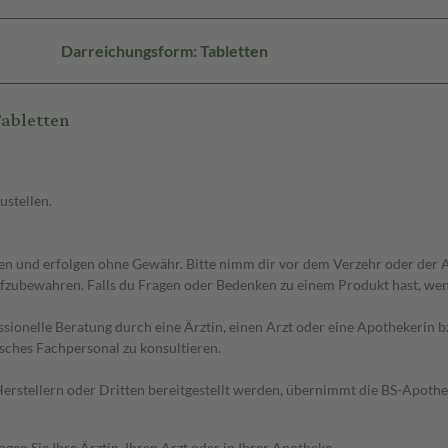
Darreichungsform: Tabletten
abletten
ustellen.
 und erfolgen ohne Gewähr. Bitte nimm dir vor dem Verzehr oder der An
fzubewahren. Falls du Fragen oder Bedenken zu einem Produkt hast, wende
essionelle Beratung durch eine Ärztin, einen Arzt oder eine Apothekerin
sches Fachpersonal zu konsultieren.
n Herstellern oder Dritten bereitgestellt werden, übernimmt die BS-Apot
en Sie Ihre Ärztin, Ihren Arzt oder in Ihrer Apotheke.