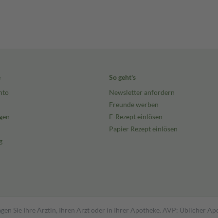
e
So geht's
nto
Newsletter anfordern
Freunde werben
gen
E-Rezept einlösen
Papier Rezept einlösen
g
gen Sie Ihre Ärztin, Ihren Arzt oder in Ihrer Apotheke. AVP: Üblicher A