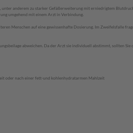
unter anderem zu starker Gefäßerweiterung mit erniedrigtem Blutdruck,
erung umgehend mit einem Arzt in Verbindung.
d älteren Menschen auf eine gewissenhafte Dosierung. Im Zweifelsfalle f
gsbeilage abweichen. Da der Arzt sie individuell abstimmt, sollten Si
it oder nach einer fett-und kohlenhydratarmen Mahlzeit