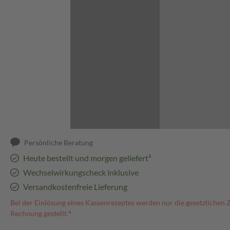
Abbildung kann abweichen
Persönliche Beratung
Heute bestellt und morgen geliefert³
Wechselwirkungscheck inklusive
Versandkostenfreie Lieferung
Bei der Einlösung eines Kassenrezeptes werden nur die gesetzlichen 
Rechnung gestellt.⁴