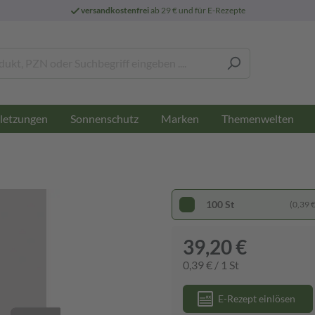
versandkostenfrei
ab 29 € und für E-Rezepte
letzungen
Sonnenschutz
Marken
Themenwelten
100 St
(0,39 € 
39,20 €
0,39 € / 1 St
E-Rezept einlösen