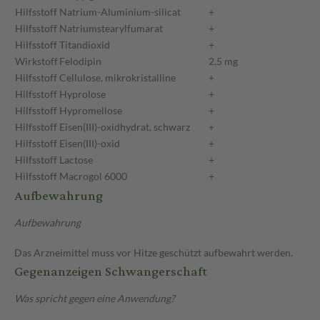
Hilfsstoff
Natrium-Aluminium-silicat
+
Hilfsstoff
Natriumstearylfumarat
+
Hilfsstoff
Titandioxid
+
Wirkstoff
Felodipin
2,5 mg
Hilfsstoff
Cellulose, mikrokristalline
+
Hilfsstoff
Hyprolose
+
Hilfsstoff
Hypromellose
+
Hilfsstoff
Eisen(III)-oxidhydrat, schwarz
+
Hilfsstoff
Eisen(III)-oxid
+
Hilfsstoff
Lactose
+
Hilfsstoff
Macrogol 6000
+
Aufbewahrung
Aufbewahrung
Das Arzneimittel muss vor Hitze geschützt aufbewahrt werden.
Gegenanzeigen Schwangerschaft
Was spricht gegen eine Anwendung?