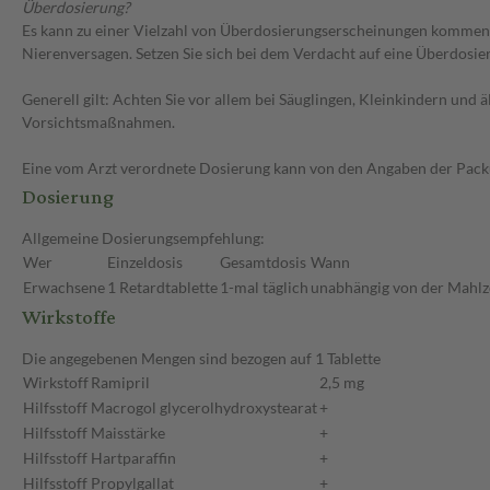
Überdosierung?
Es kann zu einer Vielzahl von Überdosierungserscheinungen kommen, 
Nierenversagen. Setzen Sie sich bei dem Verdacht auf eine Überdosi
Generell gilt: Achten Sie vor allem bei Säuglingen, Kleinkindern un
Vorsichtsmaßnahmen.
Eine vom Arzt verordnete Dosierung kann von den Angaben der Packun
Dosierung
Allgemeine Dosierungsempfehlung:
Wer
Einzeldosis
Gesamtdosis
Wann
Erwachsene
1 Retardtablette
1-mal täglich
unabhängig von der Mahlze
Wirkstoffe
Die angegebenen Mengen sind bezogen auf 1 Tablette
Wirkstoff
Ramipril
2,5 mg
Hilfsstoff
Macrogol glycerolhydroxystearat
+
Hilfsstoff
Maisstärke
+
Hilfsstoff
Hartparaffin
+
Hilfsstoff
Propylgallat
+