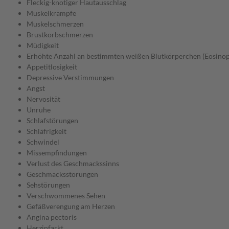
Fleckig-knotiger Hautausschlag
Muskelkrämpfe
Muskelschmerzen
Brustkorbschmerzen
Müdigkeit
Erhöhte Anzahl an bestimmten weißen Blutkörperchen (Eosinoph
Appetitlosigkeit
Depressive Verstimmungen
Angst
Nervosität
Unruhe
Schlafstörungen
Schläfrigkeit
Schwindel
Missempfindungen
Verlust des Geschmackssinns
Geschmacksstörungen
Sehstörungen
Verschwommenes Sehen
Gefäßverengung am Herzen
Angina pectoris
Herzinfarkt