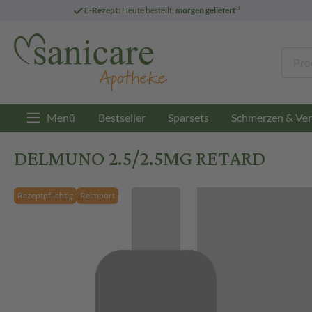
3
E-Rezept:
Heute bestellt,
morgen geliefert
Menü
Bestseller
Sparsets
Schmerzen & Ver
DELMUNO 2.5/2.5MG RETARD
Rezeptpflichtig
Reimport