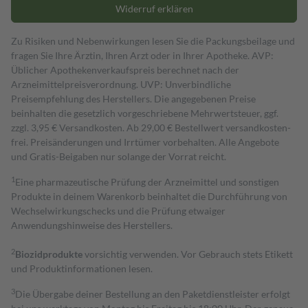
Widerruf erklären
Zu Risiken und Nebenwirkungen lesen Sie die Packungsbeilage und
fragen Sie Ihre Ärztin, Ihren Arzt oder in Ihrer Apotheke. AVP:
Üblicher Apothekenverkaufspreis berechnet nach der
Arzneimittelpreisverordnung. UVP: Unverbindliche
Preisempfehlung des Herstellers. Die angegebenen Preise
beinhalten die gesetzlich vorgeschriebene Mehrwertsteuer, ggf.
zzgl. 3,95 € Versandkosten. Ab 29,00 € Bestell­wert versand­kosten­
frei. Preisänderungen und Irrtümer vorbehalten. Alle Angebote
und Gratis-Beigaben nur solange der Vorrat reicht.
1
Eine pharmazeutische Prüfung der Arzneimittel und sonstigen
Produkte in deinem Warenkorb beinhaltet die Durchführung von
Wechselwirkungschecks und die Prüfung etwaiger
Anwendungshinweise des Herstellers.
2
Biozidprodukte
vorsichtig verwenden. Vor Gebrauch stets Etikett
und Produktinformationen lesen.
3
Die Übergabe deiner Bestellung an den Paketdienstleister erfolgt