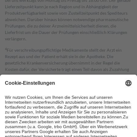
bei uns werktags von Montag bis Freitag bis 18:00 Uhr. Der genaue
Lieferzeitpunkt kann je nach Region und in Abhängigkeit der
Produktverfügbarkeit sowie vom Zustellzeitpunkt des Spediteurs
abweichen. Darüber hinaus können notwendige pharmazeutische
Prüfungen, die zu deiner Arzneimittelsicherheit dienen, die
Lieferfrist um die Dauer der Prüfungen einschließlich Klärungen
verlängern.
4
Für verschreibungspflichtige Medikamente stellt der Arzt ein
Rezept aus und der Patient erhält sie in der Apotheke. Die
gesetzliche Krankenversicherung übernimmt in der Regel die
Kosten dafür, der Versicherte trägt einen Teil davon als Zuzahlung
mit.
Grundsätzlich leisten Mitglieder Zuzahlungen in Höhe von zehn
Prozent des Abgabepreises,
mindestens
jedoch
fünf Euro
und
höchstens zehn Euro.
Es sind jedoch nie mehr als die tatsächlichen
Kosten der Leistung zu entrichten.
Diese Regeln gelten grundsätzlich auch für Online-Apotheken.
Bei Heilmitteln und häuslicher Krankenpflege beträgt die
Zuzahlung zehn Prozent der Kosten sowie zehn Euro je
Verordnung.
Um das Engagement der Versicherten für ihre eigene Gesundheit zu