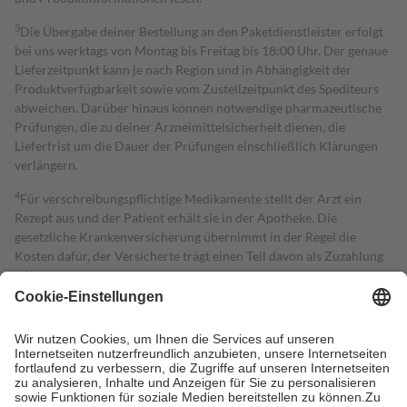
3
Die Übergabe deiner Bestellung an den Paketdienstleister erfolgt
bei uns werktags von Montag bis Freitag bis 18:00 Uhr. Der genaue
Lieferzeitpunkt kann je nach Region und in Abhängigkeit der
Produktverfügbarkeit sowie vom Zustellzeitpunkt des Spediteurs
abweichen. Darüber hinaus können notwendige pharmazeutische
Prüfungen, die zu deiner Arzneimittelsicherheit dienen, die
Lieferfrist um die Dauer der Prüfungen einschließlich Klärungen
verlängern.
4
Für verschreibungspflichtige Medikamente stellt der Arzt ein
Rezept aus und der Patient erhält sie in der Apotheke. Die
gesetzliche Krankenversicherung übernimmt in der Regel die
Kosten dafür, der Versicherte trägt einen Teil davon als Zuzahlung
mit.
Grundsätzlich leisten Mitglieder Zuzahlungen in Höhe von zehn
Prozent des Abgabepreises,
mindestens
jedoch
fünf Euro
und
höchstens zehn Euro.
Es sind jedoch nie mehr als die tatsächlichen
Kosten der Leistung zu entrichten.
Diese Regeln gelten grundsätzlich auch für Online-Apotheken.
Bei Heilmitteln und häuslicher Krankenpflege beträgt die