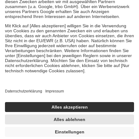
Zuzahlung zehn Prozent der Kosten sowie zehn Euro je
Verordnung.
Um das Engagement der Versicherten für ihre eigene Gesundheit zu
stärken und die besondere Stellung der Familie zu unterstützen,
fallen
keine Zuzahlungen
an bei:
• Kindern und Jugendlichen bis zum vollendeten 18. Lebensjahr
mit Ausnahme der Fahrkosten
• Untersuchungen zur Vorsorge und Früherkennung, die von der
GKV getragen werden
• empfohlenen Schutzimpfungen
• Harn- und Blutteststreifen
Wir nutzen Trusted Shops als unabhängigen Dienstleister für die
Einholung von Bewertungen. Trusted Shops hat Maßnahmen
getroffen, um sicherzustellen, dass es sich um echte Bewertungen
handelt. Mehr Informationen findest du hier:
https://help.etrusted.com/hc/de/articles/4419944605341
Einige Bilder und Inhalte wurden unter Zuhilfenahme künstlicher
Intelligenz erstellt.