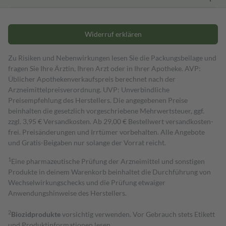
Widerruf erklären
Zu Risiken und Nebenwirkungen lesen Sie die Packungsbeilage und
fragen Sie Ihre Ärztin, Ihren Arzt oder in Ihrer Apotheke. AVP:
Üblicher Apothekenverkaufspreis berechnet nach der
Arzneimittelpreisverordnung. UVP: Unverbindliche
Preisempfehlung des Herstellers. Die angegebenen Preise
beinhalten die gesetzlich vorgeschriebene Mehrwertsteuer, ggf.
zzgl. 3,95 € Versandkosten. Ab 29,00 € Bestell­wert versand­kosten­
frei. Preisänderungen und Irrtümer vorbehalten. Alle Angebote
und Gratis-Beigaben nur solange der Vorrat reicht.
1
Eine pharmazeutische Prüfung der Arzneimittel und sonstigen
Produkte in deinem Warenkorb beinhaltet die Durchführung von
Wechselwirkungschecks und die Prüfung etwaiger
Anwendungshinweise des Herstellers.
2
Biozidprodukte
vorsichtig verwenden. Vor Gebrauch stets Etikett
und Produktinformationen lesen.