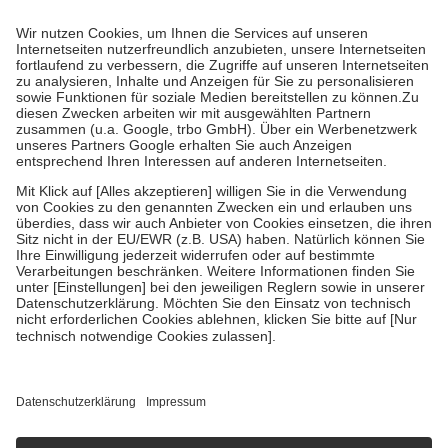
Prozent des Abgabepreises,
mindestens
jedoch
fünf Euro
und
höchstens zehn Euro.
Es sind jedoch nie mehr als die tatsächlichen
Kosten der Leistung zu entrichten.
Diese Regeln gelten grundsätzlich auch für Online-Apotheken.
Bei Heilmitteln und häuslicher Krankenpflege beträgt die
Zuzahlung zehn Prozent der Kosten sowie zehn Euro je
Verordnung.
Um das Engagement der Versicherten für ihre eigene Gesundheit zu
stärken und die besondere Stellung der Familie zu unterstützen,
fallen
keine Zuzahlungen
an bei:
• Kindern und Jugendlichen bis zum vollendeten 18. Lebensjahr
mit Ausnahme der Fahrkosten
• Untersuchungen zur Vorsorge und Früherkennung, die von der
GKV getragen werden
• empfohlenen Schutzimpfungen
• Harn- und Blutteststreifen
Wir nutzen Trusted Shops als unabhängigen Dienstleister für die
Einholung von Bewertungen. Trusted Shops hat Maßnahmen
getroffen, um sicherzustellen, dass es sich um echte Bewertungen
handelt. Mehr Informationen findest du hier:
https://help.etrusted.com/hc/de/articles/4419944605341