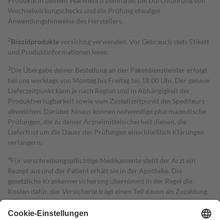
Produkte in deinem Warenkorb beinhaltet die Durchführung von
Wechselwirkungschecks und die Prüfung etwaiger
Anwendungshinweise des Herstellers.
2
Biozidprodukte
vorsichtig verwenden. Vor Gebrauch stets Etikett
und Produktinformationen lesen.
3
Die Übergabe deiner Bestellung an den Paketdienstleister erfolgt
bei uns werktags von Montag bis Freitag bis 18:00 Uhr. Der genaue
Lieferzeitpunkt kann je nach Region und in Abhängigkeit der
Produktverfügbarkeit sowie vom Zustellzeitpunkt des Spediteurs
abweichen. Darüber hinaus können notwendige pharmazeutische
Prüfungen, die zu deiner Arzneimittelsicherheit dienen, die
Lieferfrist um die Dauer der Prüfungen einschließlich Klärungen
verlängern.
4
Für verschreibungspflichtige Medikamente stellt der Arzt ein
Rezept aus und der Patient erhält sie in der Apotheke. Die
gesetzliche Krankenversicherung übernimmt in der Regel die
Kosten dafür, der Versicherte trägt einen Teil davon als Zuzahlung
mit.
Grundsätzlich leisten Mitglieder Zuzahlungen in Höhe von zehn