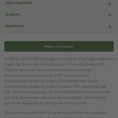
Meine Apotheke
So geht's
Rechtliches
Widerruf erklären
Zu Risiken und Nebenwirkungen lesen Sie die Packungsbeilage und
fragen Sie Ihre Ärztin, Ihren Arzt oder in Ihrer Apotheke. AVP:
Üblicher Apothekenverkaufspreis berechnet nach der
Arzneimittelpreisverordnung. UVP: Unverbindliche
Preisempfehlung des Herstellers. Die angegebenen Preise
beinhalten die gesetzlich vorgeschriebene Mehrwertsteuer, ggf.
zzgl. 3,95 € Versandkosten. Ab 29,00 € Bestell­wert versand­kosten­
frei. Preisänderungen und Irrtümer vorbehalten. Alle Angebote
und Gratis-Beigaben nur solange der Vorrat reicht.
1
Eine pharmazeutische Prüfung der Arzneimittel und sonstigen