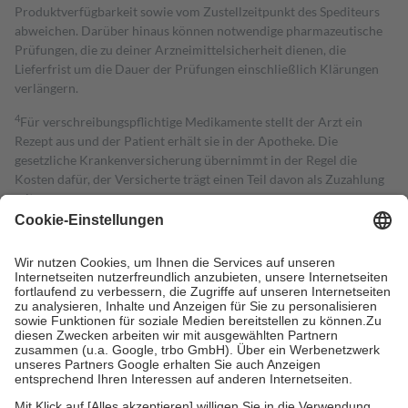
Produktverfügbarkeit sowie vom Zustellzeitpunkt des Spediteurs
abweichen. Darüber hinaus können notwendige pharmazeutische
Prüfungen, die zu deiner Arzneimittelsicherheit dienen, die
Lieferfrist um die Dauer der Prüfungen einschließlich Klärungen
verlängern.
4
Für verschreibungspflichtige Medikamente stellt der Arzt ein
Rezept aus und der Patient erhält sie in der Apotheke. Die
gesetzliche Krankenversicherung übernimmt in der Regel die
Kosten dafür, der Versicherte trägt einen Teil davon als Zuzahlung
mit.
Grundsätzlich leisten Mitglieder Zuzahlungen in Höhe von zehn
Prozent des Abgabepreises,
mindestens
jedoch
fünf Euro
und
höchstens zehn Euro.
Es sind jedoch nie mehr als die tatsächlichen
Kosten der Leistung zu entrichten.
Diese Regeln gelten grundsätzlich auch für Online-Apotheken.
Bei Heilmitteln und häuslicher Krankenpflege beträgt die
Zuzahlung zehn Prozent der Kosten sowie zehn Euro je
Verordnung.
Um das Engagement der Versicherten für ihre eigene Gesundheit zu
stärken und die besondere Stellung der Familie zu unterstützen,