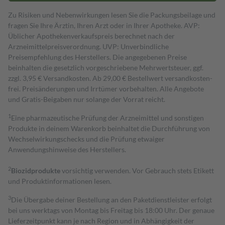
Zu Risiken und Nebenwirkungen lesen Sie die Packungsbeilage und
fragen Sie Ihre Ärztin, Ihren Arzt oder in Ihrer Apotheke. AVP:
Üblicher Apothekenverkaufspreis berechnet nach der
Arzneimittelpreisverordnung. UVP: Unverbindliche
Preisempfehlung des Herstellers. Die angegebenen Preise
beinhalten die gesetzlich vorgeschriebene Mehrwertsteuer, ggf.
zzgl. 3,95 € Versandkosten. Ab 29,00 € Bestell­wert versand­kosten­
frei. Preisänderungen und Irrtümer vorbehalten. Alle Angebote
und Gratis-Beigaben nur solange der Vorrat reicht.
1
Eine pharmazeutische Prüfung der Arzneimittel und sonstigen
Produkte in deinem Warenkorb beinhaltet die Durchführung von
Wechselwirkungschecks und die Prüfung etwaiger
Anwendungshinweise des Herstellers.
2
Biozidprodukte
vorsichtig verwenden. Vor Gebrauch stets Etikett
und Produktinformationen lesen.
3
Die Übergabe deiner Bestellung an den Paketdienstleister erfolgt
bei uns werktags von Montag bis Freitag bis 18:00 Uhr. Der genaue
Lieferzeitpunkt kann je nach Region und in Abhängigkeit der