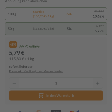
Abbildung kann abweichen
11,21 €
Spartipp
100 g
-5%
10,62 €
(106,20 € / 1 kg)
6,12 €
50 g
-5%
(115,80 € / 1 kg)
5,79 €
-5%
AVP:
6,12 €
5,79 €
115,80 € / 1 kg
sofort lieferbar
Preise inkl. MwSt. ggf. zzgl. Versandkosten
In den Warenkorb