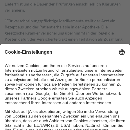
Lieferfrist um die Dauer der Prüfungen einschließlich Klärungen
verlängern.
4
Für verschreibungspflichtige Medikamente stellt der Arzt ein
Rezept aus und der Patient erhält sie in der Apotheke. Die
gesetzliche Krankenversicherung übernimmt in der Regel die
Kosten dafür, der Versicherte trägt einen Teil davon als Zuzahlung
mit.
Grundsätzlich leisten Mitglieder Zuzahlungen in Höhe von zehn
Prozent des Abgabepreises,
mindestens
jedoch
fünf Euro
und
höchstens zehn Euro.
Es sind jedoch nie mehr als die tatsächlichen
Kosten der Leistung zu entrichten.
Diese Regeln gelten grundsätzlich auch für Online-Apotheken.
Bei Heilmitteln und häuslicher Krankenpflege beträgt die
Zuzahlung zehn Prozent der Kosten sowie zehn Euro je
Verordnung.
Um das Engagement der Versicherten für ihre eigene Gesundheit zu
stärken und die besondere Stellung der Familie zu unterstützen,
fallen
keine Zuzahlungen
an bei:
• Kindern und Jugendlichen bis zum vollendeten 18. Lebensjahr
mit Ausnahme der Fahrkosten