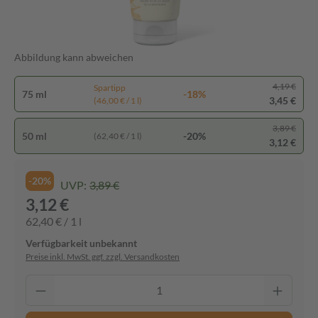
Abbildung kann abweichen
4,19 €
Spartipp
75 ml
-18%
3,45 €
(46,00 € / 1 l)
3,89 €
50 ml
-20%
(62,40 € / 1 l)
3,12 €
-20%
UVP:
3,89 €
3,12 €
62,40 € / 1 l
Verfügbarkeit unbekannt
Preise inkl. MwSt. ggf. zzgl. Versandkosten