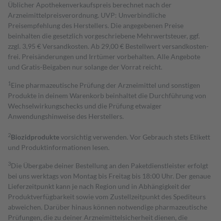
Üblicher Apothekenverkaufspreis berechnet nach der
Arzneimittelpreisverordnung. UVP: Unverbindliche
Preisempfehlung des Herstellers. Die angegebenen Preise
beinhalten die gesetzlich vorgeschriebene Mehrwertsteuer, ggf.
zzgl. 3,95 € Versandkosten. Ab 29,00 € Bestell­wert versand­kosten­
frei. Preisänderungen und Irrtümer vorbehalten. Alle Angebote
und Gratis-Beigaben nur solange der Vorrat reicht.
1
Eine pharmazeutische Prüfung der Arzneimittel und sonstigen
Produkte in deinem Warenkorb beinhaltet die Durchführung von
Wechselwirkungschecks und die Prüfung etwaiger
Anwendungshinweise des Herstellers.
2
Biozidprodukte
vorsichtig verwenden. Vor Gebrauch stets Etikett
und Produktinformationen lesen.
3
Die Übergabe deiner Bestellung an den Paketdienstleister erfolgt
bei uns werktags von Montag bis Freitag bis 18:00 Uhr. Der genaue
Lieferzeitpunkt kann je nach Region und in Abhängigkeit der
Produktverfügbarkeit sowie vom Zustellzeitpunkt des Spediteurs
abweichen. Darüber hinaus können notwendige pharmazeutische
Prüfungen, die zu deiner Arzneimittelsicherheit dienen, die