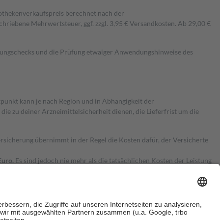
pothekenverkaufspreis berechnet nach der
hriebene Mehrwertsteuer, ggf. zzgl. 3,95 € Versandkosten. Ab 29,00 €
kungschecks und die Prüfung etwaiger Anwendungshinweise des
itpunkt kann je nach Region und in Abhängigkeit der
 zu deiner Arzneimittelsicherheit dienen, die Lieferfrist um die
ersicherung übernimmt in der Regel die Kosten dafür, der Versicherte
Euro.
Es sind jedoch nie mehr als die tatsächlichen Kosten der Leistung
e Zuzahlungen
an bei: