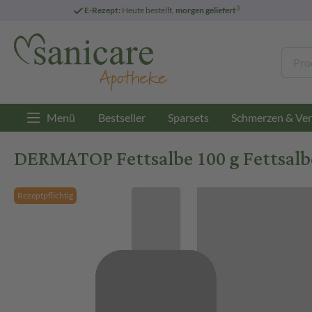
3
E-Rezept:
Heute bestellt,
morgen geliefert
Menü
Bestseller
Sparsets
Schmerzen & Ver
DERMATOP Fettsalbe 100 g Fettsalb
Rezeptpflichtig