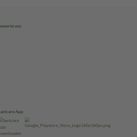
Bewerte uns
Sanicare App