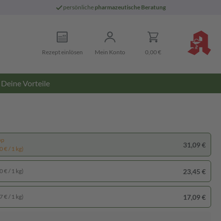
persönliche
pharmazeutische Beratung
Rezept einlösen
Mein Konto
0,00 €
Deine Vorteile
pp
31,09 €
 € / 1 kg)
23,45 €
 € / 1 kg)
17,09 €
 € / 1 kg)