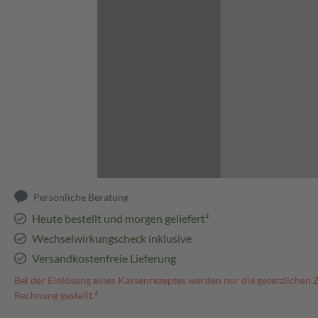
Abbildung kann abweichen
Persönliche Beratung
Heute bestellt und morgen geliefert³
Wechselwirkungscheck inklusive
Versandkostenfreie Lieferung
Bei der Einlösung eines Kassenrezeptes werden nur die gesetzlichen 
Rechnung gestellt.⁴