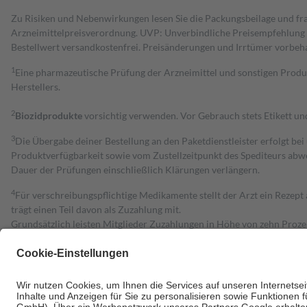
Zu Risiken und Nebenwirkungen lesen Sie die Packungsbeilage und fra
Arzneimittelpreisverordnung. UVP: Unverbindliche Preisempfehlung de
Bestell­wert versand­kosten­frei. Preisänderungen und Irrtümer vorbeh
1
Eine pharmazeutische Prüfung der Arzneimittel und sonstigen Pro
Herstellers.
2
Biozidprodukte
vorsichtig verwenden. Vor Gebrauch stets Etikett u
3
Die Übergabe deiner Bestellung an den Paketdienstleister erfolgt bei
Produktverfügbarkeit sowie vom Zustellzeitpunkt des Spediteurs abwe
Dauer der Prüfungen einschließlich Klärungen verlängern.
4
Für verschreibungspflichtige Medikamente stellt der Arzt ein Rezept 
trägt einen Teil davon als Zuzahlung mit.
Grundsätzlich leisten Mitglieder Zuzahlungen in Höhe von zehn Proz
zu entrichten.
Diese Regeln gelten grundsätzlich auch für Online-Apotheken.
Bei Heilmitteln und häuslicher Krankenpflege beträgt die Zuzahlung 
Um das Engagement der Versicherten für ihre eigene Gesundheit zu stä
• Kindern und Jugendlichen bis zum vollendeten 18. Lebensjahr mit