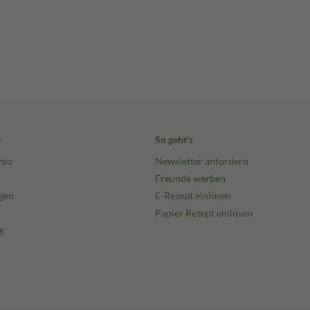
e
So geht's
nto
Newsletter anfordern
Freunde werben
gen
E-Rezept einlösen
Papier Rezept einlösen
g