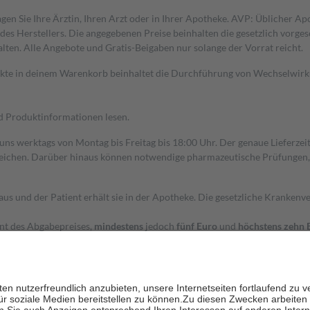
gen Sie Ihre Ärztin, Ihren Arzt oder in Ihrer Apotheke. AVP: Üblicher A
s Herstellers. Die angegebenen Preise beinhalten die gesetzlich vorgesc
alten. Alle Angebote und Gratis-Beigaben nur solange der Vorrat reicht.
dukte in deinem Warenkorb beinhaltet die Durchführung von Wechselwir
nd Produktinformationen lesen.
 uns werktags von Montag bis Freitag bis 18:00 Uhr. Der genaue Lieferze
ichen. Darüber hinaus können notwendige pharmazeutische Prüfungen, die
aus und der Patient erhält sie in der Apotheke. Die gesetzliche Krankenv
ent des Abgabepreises,
mindestens
jedoch
fünf Euro
und
höchstens zehn 
zehn Prozent der Kosten sowie zehn Euro je Verordnung.
rken und die besondere Stellung der Familie zu unterstützen, fallen
kein
 Ausnahme der Fahrkosten