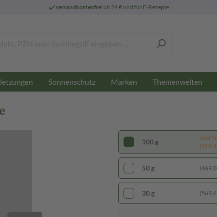
versandkostenfrei
ab 29 € und für E-Rezepte
letzungen
Sonnenschutz
Marken
Themenwelten
e
Sparti
100 g
(310,90
50 g
(469,00
30 g
(569,67