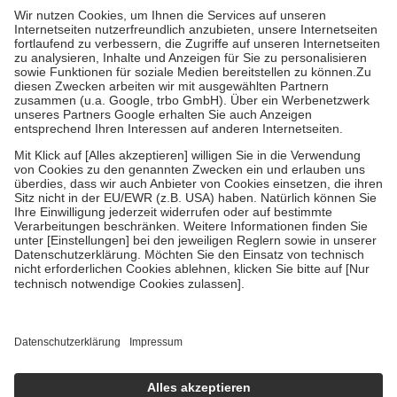
höchstens zehn Euro.
Es sind jedoch nie mehr als die tatsächlichen
Kosten der Leistung zu entrichten.
Diese Regeln gelten grundsätzlich auch für Online-Apotheken.
Bei Heilmitteln und häuslicher Krankenpflege beträgt die
Zuzahlung zehn Prozent der Kosten sowie zehn Euro je
Verordnung.
Um das Engagement der Versicherten für ihre eigene Gesundheit zu
stärken und die besondere Stellung der Familie zu unterstützen,
fallen
keine Zuzahlungen
an bei:
• Kindern und Jugendlichen bis zum vollendeten 18. Lebensjahr
mit Ausnahme der Fahrkosten
• Untersuchungen zur Vorsorge und Früherkennung, die von der
GKV getragen werden
• empfohlenen Schutzimpfungen
• Harn- und Blutteststreifen
Wir nutzen Trusted Shops als unabhängigen Dienstleister für die
Einholung von Bewertungen. Trusted Shops hat Maßnahmen
getroffen, um sicherzustellen, dass es sich um echte Bewertungen
handelt. Mehr Informationen findest du hier:
https://help.etrusted.com/hc/de/articles/4419944605341