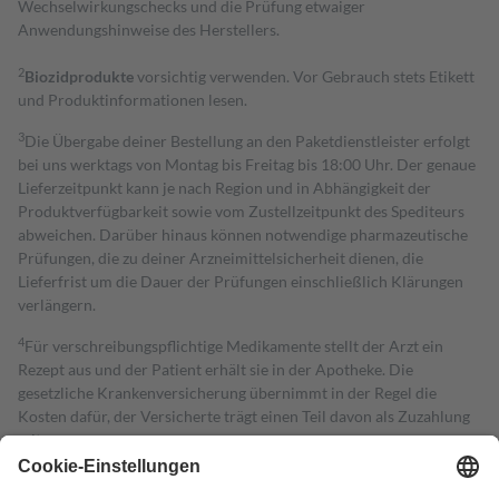
Wechselwirkungschecks und die Prüfung etwaiger
Anwendungshinweise des Herstellers.
2
Biozidprodukte
vorsichtig verwenden. Vor Gebrauch stets Etikett
und Produktinformationen lesen.
3
Die Übergabe deiner Bestellung an den Paketdienstleister erfolgt
bei uns werktags von Montag bis Freitag bis 18:00 Uhr. Der genaue
Lieferzeitpunkt kann je nach Region und in Abhängigkeit der
Produktverfügbarkeit sowie vom Zustellzeitpunkt des Spediteurs
abweichen. Darüber hinaus können notwendige pharmazeutische
Prüfungen, die zu deiner Arzneimittelsicherheit dienen, die
Lieferfrist um die Dauer der Prüfungen einschließlich Klärungen
verlängern.
4
Für verschreibungspflichtige Medikamente stellt der Arzt ein
Rezept aus und der Patient erhält sie in der Apotheke. Die
gesetzliche Krankenversicherung übernimmt in der Regel die
Kosten dafür, der Versicherte trägt einen Teil davon als Zuzahlung
mit.
Grundsätzlich leisten Mitglieder Zuzahlungen in Höhe von zehn
Prozent des Abgabepreises,
mindestens
jedoch
fünf Euro
und