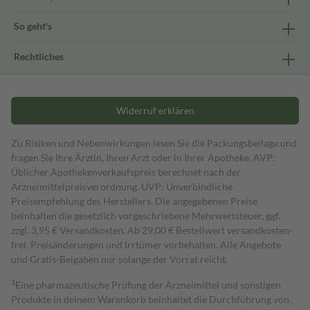
So geht's
Rechtliches
Widerruf erklären
Zu Risiken und Nebenwirkungen lesen Sie die Packungsbeilage und
fragen Sie Ihre Ärztin, Ihren Arzt oder in Ihrer Apotheke. AVP:
Üblicher Apothekenverkaufspreis berechnet nach der
Arzneimittelpreisverordnung. UVP: Unverbindliche
Preisempfehlung des Herstellers. Die angegebenen Preise
beinhalten die gesetzlich vorgeschriebene Mehrwertsteuer, ggf.
zzgl. 3,95 € Versandkosten. Ab 29,00 € Bestell­wert versand­kosten­
frei. Preisänderungen und Irrtümer vorbehalten. Alle Angebote
und Gratis-Beigaben nur solange der Vorrat reicht.
1
Eine pharmazeutische Prüfung der Arzneimittel und sonstigen
Produkte in deinem Warenkorb beinhaltet die Durchführung von