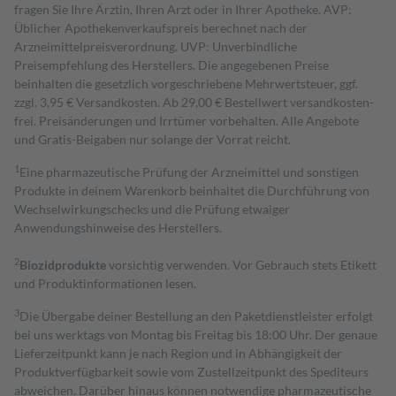
fragen Sie Ihre Ärztin, Ihren Arzt oder in Ihrer Apotheke. AVP:
Üblicher Apothekenverkaufspreis berechnet nach der
Arzneimittelpreisverordnung. UVP: Unverbindliche
Preisempfehlung des Herstellers. Die angegebenen Preise
beinhalten die gesetzlich vorgeschriebene Mehrwertsteuer, ggf.
zzgl. 3,95 € Versandkosten. Ab 29,00 € Bestell­wert versand­kosten­
frei. Preisänderungen und Irrtümer vorbehalten. Alle Angebote
und Gratis-Beigaben nur solange der Vorrat reicht.
1
Eine pharmazeutische Prüfung der Arzneimittel und sonstigen
Produkte in deinem Warenkorb beinhaltet die Durchführung von
Wechselwirkungschecks und die Prüfung etwaiger
Anwendungshinweise des Herstellers.
2
Biozidprodukte
vorsichtig verwenden. Vor Gebrauch stets Etikett
und Produktinformationen lesen.
3
Die Übergabe deiner Bestellung an den Paketdienstleister erfolgt
bei uns werktags von Montag bis Freitag bis 18:00 Uhr. Der genaue
Lieferzeitpunkt kann je nach Region und in Abhängigkeit der
Produktverfügbarkeit sowie vom Zustellzeitpunkt des Spediteurs
abweichen. Darüber hinaus können notwendige pharmazeutische