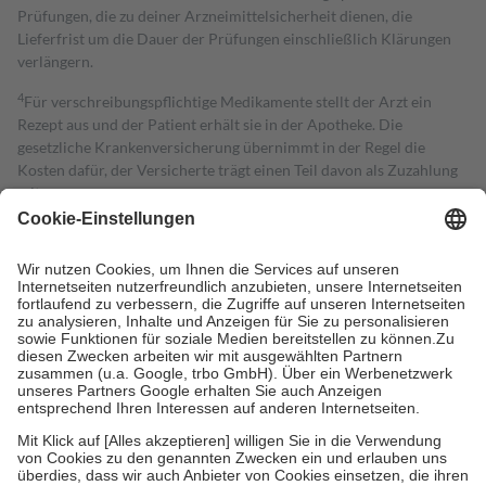
Prüfungen, die zu deiner Arzneimittelsicherheit dienen, die
Lieferfrist um die Dauer der Prüfungen einschließlich Klärungen
verlängern.
4
Für verschreibungspflichtige Medikamente stellt der Arzt ein
Rezept aus und der Patient erhält sie in der Apotheke. Die
gesetzliche Krankenversicherung übernimmt in der Regel die
Kosten dafür, der Versicherte trägt einen Teil davon als Zuzahlung
mit.
Grundsätzlich leisten Mitglieder Zuzahlungen in Höhe von zehn
Prozent des Abgabepreises,
mindestens
jedoch
fünf Euro
und
höchstens zehn Euro.
Es sind jedoch nie mehr als die tatsächlichen
Kosten der Leistung zu entrichten.
Diese Regeln gelten grundsätzlich auch für Online-Apotheken.
Bei Heilmitteln und häuslicher Krankenpflege beträgt die
Zuzahlung zehn Prozent der Kosten sowie zehn Euro je
Verordnung.
Um das Engagement der Versicherten für ihre eigene Gesundheit zu
stärken und die besondere Stellung der Familie zu unterstützen,
fallen
keine Zuzahlungen
an bei:
• Kindern und Jugendlichen bis zum vollendeten 18. Lebensjahr