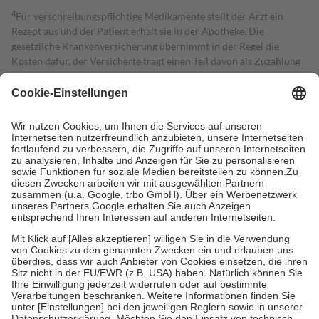
4
Für verschreibungspflichtige Medikamente stellt der Arzt ein
Rezept aus und der Patient erhält sie in der Apotheke. Die
gesetzliche Krankenversicherung übernimmt in der Regel die
Kosten dafür, der Versicherte trägt einen Teil davon als Zuzahlung
mit.
Grundsätzlich leisten Mitglieder Zuzahlungen in Höhe von zehn
Prozent des Abgabepreises,
mindestens
jedoch
fünf Euro
und
höchstens zehn Euro.
Es sind jedoch nie mehr als die tatsächlichen
Kosten der Leistung zu entrichten.
Diese Regeln gelten grundsätzlich auch für Online-Apotheken.
Bei Heilmitteln und häuslicher Krankenpflege beträgt die
Zuzahlung zehn Prozent der Kosten sowie zehn Euro je
Verordnung.
Um das Engagement der Versicherten für ihre eigene Gesundheit zu
stärken und die besondere Stellung der Familie zu unterstützen,
fallen
keine Zuzahlungen
an bei:
• Kindern und Jugendlichen bis zum vollendeten 18. Lebensjahr
mit Ausnahme der Fahrkosten
• Untersuchungen zur Vorsorge und Früherkennung, die von der
GKV getragen werden
• empfohlenen Schutzimpfungen