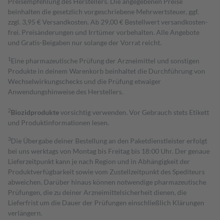
Preisempfehlung des Herstellers. Die angegebenen Preise
beinhalten die gesetzlich vorgeschriebene Mehrwertsteuer, ggf.
zzgl. 3,95 € Versandkosten. Ab 29,00 € Bestell­wert versand­kosten­
frei. Preisänderungen und Irrtümer vorbehalten. Alle Angebote
und Gratis-Beigaben nur solange der Vorrat reicht.
1
Eine pharmazeutische Prüfung der Arzneimittel und sonstigen
Produkte in deinem Warenkorb beinhaltet die Durchführung von
Wechselwirkungschecks und die Prüfung etwaiger
Anwendungshinweise des Herstellers.
2
Biozidprodukte
vorsichtig verwenden. Vor Gebrauch stets Etikett
und Produktinformationen lesen.
3
Die Übergabe deiner Bestellung an den Paketdienstleister erfolgt
bei uns werktags von Montag bis Freitag bis 18:00 Uhr. Der genaue
Lieferzeitpunkt kann je nach Region und in Abhängigkeit der
Produktverfügbarkeit sowie vom Zustellzeitpunkt des Spediteurs
abweichen. Darüber hinaus können notwendige pharmazeutische
Prüfungen, die zu deiner Arzneimittelsicherheit dienen, die
Lieferfrist um die Dauer der Prüfungen einschließlich Klärungen
verlängern.