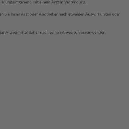
sierung umgehend mit einem Arzt in Verbindung.
ragen Sie Ihren Arzt oder Apotheker nach etwaigen Auswirkungen oder
e das Arzneimittel daher nach seinen Anweisungen anwenden.