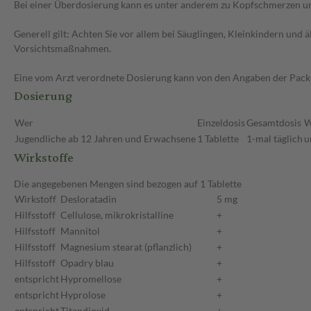
Bei einer Überdosierung kann es unter anderem zu Kopfschmerzen un
Generell gilt: Achten Sie vor allem bei Säuglingen, Kleinkindern un
Vorsichtsmaßnahmen.
Eine vom Arzt verordnete Dosierung kann von den Angaben der Packun
Dosierung
Wer
Einzeldosis
Gesamtdosis
W
Jugendliche ab 12 Jahren und Erwachsene
1 Tablette
1-mal täglich
u
Wirkstoffe
Die angegebenen Mengen sind bezogen auf 1 Tablette
Wirkstoff
Desloratadin
5 mg
Hilfsstoff
Cellulose, mikrokristalline
+
Hilfsstoff
Mannitol
+
Hilfsstoff
Magnesium stearat (pflanzlich)
+
Hilfsstoff
Opadry blau
+
entspricht
Hypromellose
+
entspricht
Hyprolose
+
entspricht
Titandioxid
+