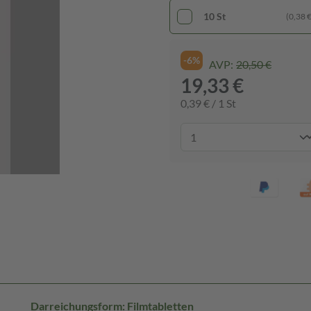
10 St
(0,38 € 
-6%
AVP:
20,50 €
19,33 €
0,39 € / 1 St
Darreichungsform: Filmtabletten