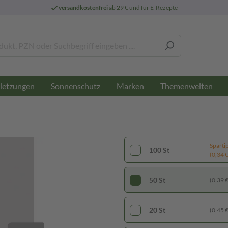
versandkostenfrei
ab 29 € und für E-Rezepte
letzungen
Sonnenschutz
Marken
Themenwelten
Sparti
100 St
(0,34 € 
50 St
(0,39 € 
20 St
(0,45 € 