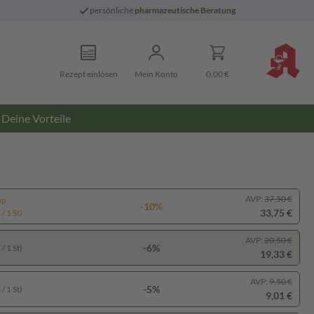
persönliche
pharmazeutische Beratung
Rezept einlösen
Mein Konto
0,00 €
Deine Vorteile
AVP:
37,50 €
pp
-10%
33,75 €
/ 1 St)
AVP:
20,50 €
-6%
/ 1 St)
19,33 €
AVP:
9,50 €
-5%
/ 1 St)
9,01 €