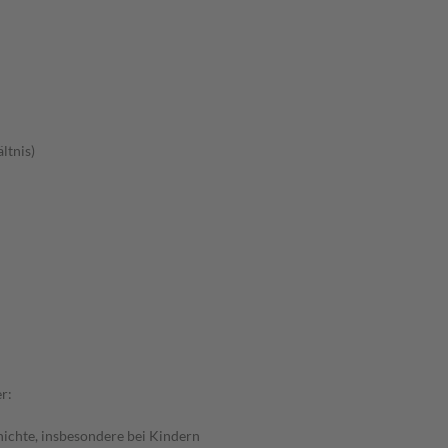
ltnis)
r:
hichte, insbesondere bei Kindern