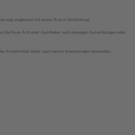
sierung umgehend mit einem Arzt in Verbindung.
ragen Sie Ihren Arzt oder Apotheker nach etwaigen Auswirkungen oder
e das Arzneimittel daher nach seinen Anweisungen anwenden.