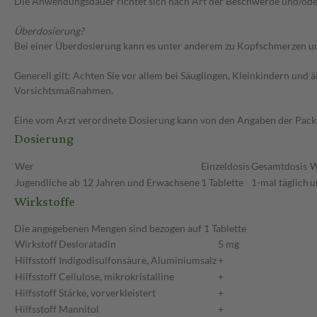
Die Anwendungsdauer richtet sich nach Art der Beschwerde und/ode
Überdosierung?
Bei einer Überdosierung kann es unter anderem zu Kopfschmerzen un
Generell gilt: Achten Sie vor allem bei Säuglingen, Kleinkindern un
Vorsichtsmaßnahmen.
Eine vom Arzt verordnete Dosierung kann von den Angaben der Packun
Dosierung
Wer
Einzeldosis
Gesamtdosis
W
Jugendliche ab 12 Jahren und Erwachsene
1 Tablette
1-mal täglich
u
Wirkstoffe
Die angegebenen Mengen sind bezogen auf 1 Tablette
Wirkstoff
Desloratadin
5 mg
Hilfsstoff
Indigodisulfonsäure, Aluminiumsalz
+
Hilfsstoff
Cellulose, mikrokristalline
+
Hilfsstoff
Stärke, vorverkleistert
+
Hilfsstoff
Mannitol
+