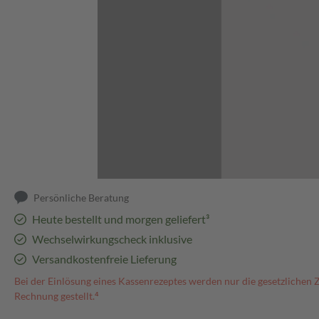
Abbildung kann abweichen
Persönliche Beratung
Heute bestellt und morgen geliefert³
Wechselwirkungscheck inklusive
Versandkostenfreie Lieferung
Bei der Einlösung eines Kassenrezeptes werden nur die gesetzlichen 
Rechnung gestellt.⁴