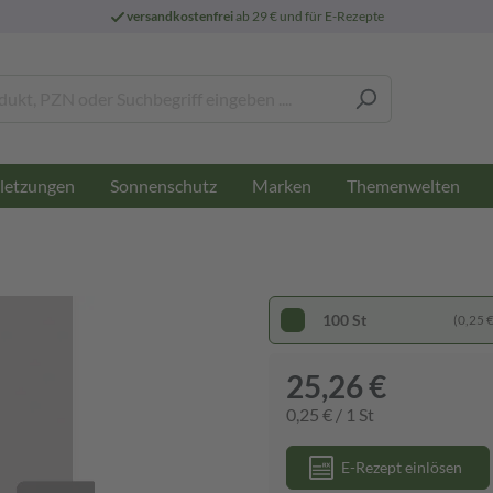
versandkostenfrei
ab 29 € und für E-Rezepte
letzungen
Sonnenschutz
Marken
Themenwelten
100 St
(0,25 € 
25,26 €
0,25 € / 1 St
E-Rezept einlösen