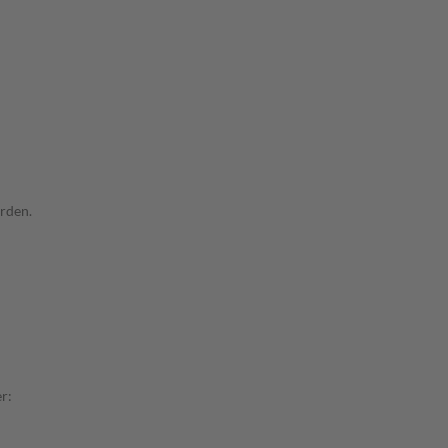
rden.
r: