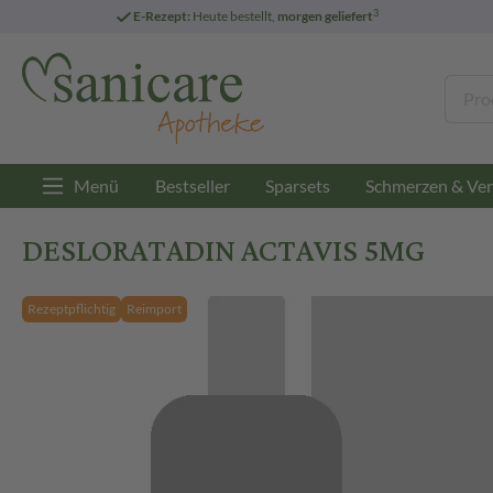
3
E-Rezept:
Heute bestellt,
morgen geliefert
Menü
Bestseller
Sparsets
Schmerzen & Ver
DESLORATADIN ACTAVIS 5MG
Rezeptpflichtig
Reimport