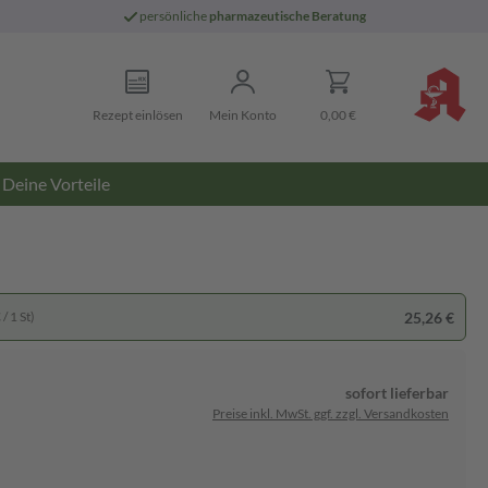
persönliche
pharmazeutische Beratung
Rezept einlösen
Mein Konto
0,00 €
Deine Vorteile
25,26 €
/ 1 St)
sofort lieferbar
Preise inkl. MwSt. ggf. zzgl. Versandkosten