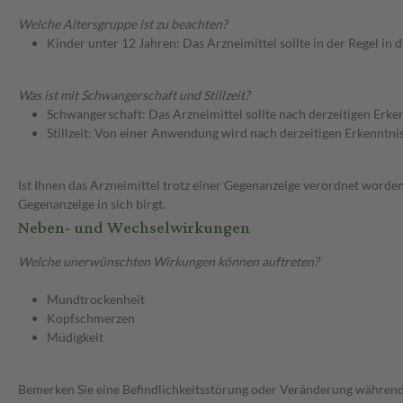
Welche Altersgruppe ist zu beachten?
Kinder unter 12 Jahren: Das Arzneimittel sollte in der Regel in
Was ist mit Schwangerschaft und Stillzeit?
Schwangerschaft: Das Arzneimittel sollte nach derzeitigen Erk
Stillzeit: Von einer Anwendung wird nach derzeitigen Erkenntniss
Ist Ihnen das Arzneimittel trotz einer Gegenanzeige verordnet worden
Gegenanzeige in sich birgt.
Neben- und Wechselwirkungen
Welche unerwünschten Wirkungen können auftreten?
Mundtrockenheit
Kopfschmerzen
Müdigkeit
Bemerken Sie eine Befindlichkeitsstörung oder Veränderung während 