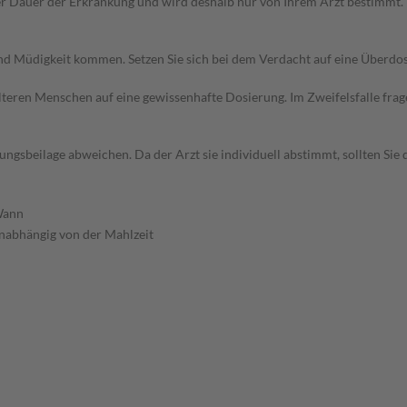
r Dauer der Erkrankung und wird deshalb nur von Ihrem Arzt bestimmt.
d Müdigkeit kommen. Setzen Sie sich bei dem Verdacht auf eine Überdo
d älteren Menschen auf eine gewissenhafte Dosierung. Im Zweifelsfalle f
gsbeilage abweichen. Da der Arzt sie individuell abstimmt, sollten Si
ann
nabhängig von der Mahlzeit