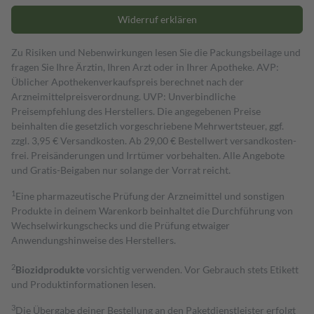
Widerruf erklären
Zu Risiken und Nebenwirkungen lesen Sie die Packungsbeilage und
fragen Sie Ihre Ärztin, Ihren Arzt oder in Ihrer Apotheke. AVP:
Üblicher Apothekenverkaufspreis berechnet nach der
Arzneimittelpreisverordnung. UVP: Unverbindliche
Preisempfehlung des Herstellers. Die angegebenen Preise
beinhalten die gesetzlich vorgeschriebene Mehrwertsteuer, ggf.
zzgl. 3,95 € Versandkosten. Ab 29,00 € Bestell­wert versand­kosten­
frei. Preisänderungen und Irrtümer vorbehalten. Alle Angebote
und Gratis-Beigaben nur solange der Vorrat reicht.
1
Eine pharmazeutische Prüfung der Arzneimittel und sonstigen
Produkte in deinem Warenkorb beinhaltet die Durchführung von
Wechselwirkungschecks und die Prüfung etwaiger
Anwendungshinweise des Herstellers.
2
Biozidprodukte
vorsichtig verwenden. Vor Gebrauch stets Etikett
und Produktinformationen lesen.
3
Die Übergabe deiner Bestellung an den Paketdienstleister erfolgt