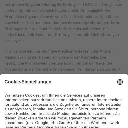
bei uns werktags von Montag bis Freitag bis 18:00 Uhr. Der genaue
Lieferzeitpunkt kann je nach Region und in Abhängigkeit der
Produktverfügbarkeit sowie vom Zustellzeitpunkt des Spediteurs
abweichen. Darüber hinaus können notwendige pharmazeutische
Prüfungen, die zu deiner Arzneimittelsicherheit dienen, die
Lieferfrist um die Dauer der Prüfungen einschließlich Klärungen
verlängern.
4
Für verschreibungspflichtige Medikamente stellt der Arzt ein
Rezept aus und der Patient erhält sie in der Apotheke. Die
gesetzliche Krankenversicherung übernimmt in der Regel die
Kosten dafür, der Versicherte trägt einen Teil davon als Zuzahlung
mit.
Grundsätzlich leisten Mitglieder Zuzahlungen in Höhe von zehn
Prozent des Abgabepreises,
mindestens
jedoch
fünf Euro
und
höchstens zehn Euro.
Es sind jedoch nie mehr als die tatsächlichen
Kosten der Leistung zu entrichten.
Diese Regeln gelten grundsätzlich auch für Online-Apotheken.
Bei Heilmitteln und häuslicher Krankenpflege beträgt die
Zuzahlung zehn Prozent der Kosten sowie zehn Euro je
Verordnung.