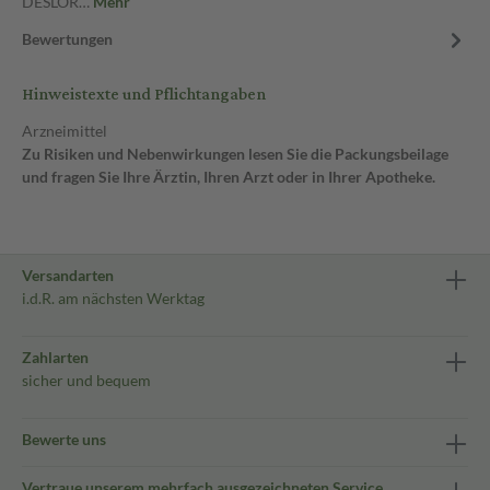
DESLOR…
Mehr
Bewertungen
Hinweistexte und Pflichtangaben
Arzneimittel
Zu Risiken und Nebenwirkungen lesen Sie die Packungsbeilage
und fragen Sie Ihre Ärztin, Ihren Arzt oder in Ihrer Apotheke.
Versandarten
i.d.R. am nächsten Werktag
Zahlarten
sicher und bequem
Bewerte uns
Vertraue unserem mehrfach ausgezeichneten Service