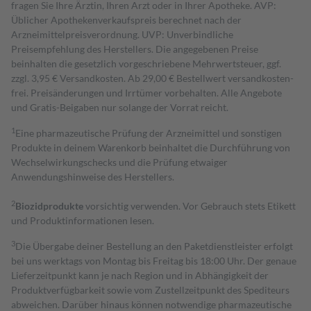
fragen Sie Ihre Ärztin, Ihren Arzt oder in Ihrer Apotheke. AVP:
Üblicher Apothekenverkaufspreis berechnet nach der
Arzneimittelpreisverordnung. UVP: Unverbindliche
Preisempfehlung des Herstellers. Die angegebenen Preise
beinhalten die gesetzlich vorgeschriebene Mehrwertsteuer, ggf.
zzgl. 3,95 € Versandkosten. Ab 29,00 € Bestell­wert versand­kosten­
frei. Preisänderungen und Irrtümer vorbehalten. Alle Angebote
und Gratis-Beigaben nur solange der Vorrat reicht.
1
Eine pharmazeutische Prüfung der Arzneimittel und sonstigen
Produkte in deinem Warenkorb beinhaltet die Durchführung von
Wechselwirkungschecks und die Prüfung etwaiger
Anwendungshinweise des Herstellers.
2
Biozidprodukte
vorsichtig verwenden. Vor Gebrauch stets Etikett
und Produktinformationen lesen.
3
Die Übergabe deiner Bestellung an den Paketdienstleister erfolgt
bei uns werktags von Montag bis Freitag bis 18:00 Uhr. Der genaue
Lieferzeitpunkt kann je nach Region und in Abhängigkeit der
Produktverfügbarkeit sowie vom Zustellzeitpunkt des Spediteurs
abweichen. Darüber hinaus können notwendige pharmazeutische