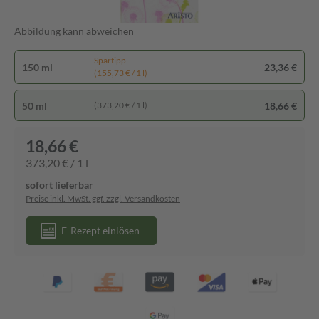
Abbildung kann abweichen
Spartipp
150 ml
23,36 €
(155,73 € / 1 l)
50 ml
18,66 €
(373,20 € / 1 l)
18,66 €
373,20 € / 1 l
sofort lieferbar
Preise inkl. MwSt. ggf. zzgl. Versandkosten
E-Rezept einlösen