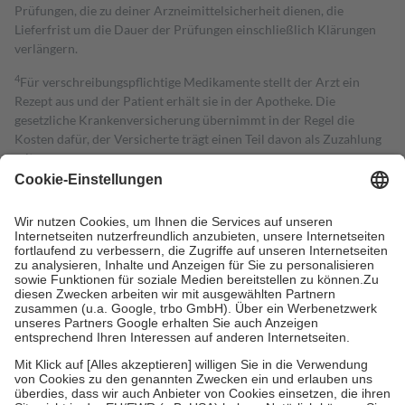
Prüfungen, die zu deiner Arzneimittelsicherheit dienen, die
Lieferfrist um die Dauer der Prüfungen einschließlich Klärungen
verlängern.
4
Für verschreibungspflichtige Medikamente stellt der Arzt ein
Rezept aus und der Patient erhält sie in der Apotheke. Die
gesetzliche Krankenversicherung übernimmt in der Regel die
Kosten dafür, der Versicherte trägt einen Teil davon als Zuzahlung
mit.
Grundsätzlich leisten Mitglieder Zuzahlungen in Höhe von zehn
Prozent des Abgabepreises,
mindestens
jedoch
fünf Euro
und
höchstens zehn Euro.
Es sind jedoch nie mehr als die tatsächlichen
Kosten der Leistung zu entrichten.
Diese Regeln gelten grundsätzlich auch für Online-Apotheken.
Bei Heilmitteln und häuslicher Krankenpflege beträgt die
Zuzahlung zehn Prozent der Kosten sowie zehn Euro je
Verordnung.
Um das Engagement der Versicherten für ihre eigene Gesundheit zu
stärken und die besondere Stellung der Familie zu unterstützen,
fallen
keine Zuzahlungen
an bei:
• Kindern und Jugendlichen bis zum vollendeten 18. Lebensjahr
mit Ausnahme der Fahrkosten