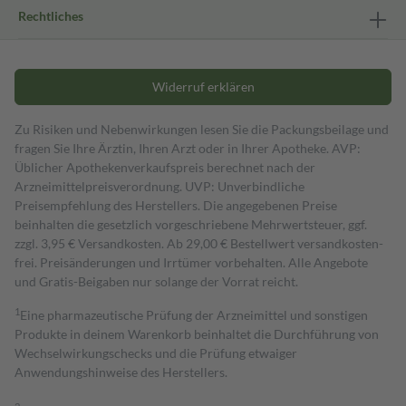
Rechtliches
Widerruf erklären
Zu Risiken und Nebenwirkungen lesen Sie die Packungsbeilage und
fragen Sie Ihre Ärztin, Ihren Arzt oder in Ihrer Apotheke. AVP:
Üblicher Apothekenverkaufspreis berechnet nach der
Arzneimittelpreisverordnung. UVP: Unverbindliche
Preisempfehlung des Herstellers. Die angegebenen Preise
beinhalten die gesetzlich vorgeschriebene Mehrwertsteuer, ggf.
zzgl. 3,95 € Versandkosten. Ab 29,00 € Bestell­wert versand­kosten­
frei. Preisänderungen und Irrtümer vorbehalten. Alle Angebote
und Gratis-Beigaben nur solange der Vorrat reicht.
1
Eine pharmazeutische Prüfung der Arzneimittel und sonstigen
Produkte in deinem Warenkorb beinhaltet die Durchführung von
Wechselwirkungschecks und die Prüfung etwaiger
Anwendungshinweise des Herstellers.