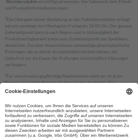
2
Biozidprodukte
vorsichtig verwenden. Vor Gebrauch stets Etikett
und Produktinformationen lesen.
3
Die Übergabe deiner Bestellung an den Paketdienstleister erfolgt
bei uns werktags von Montag bis Freitag bis 18:00 Uhr. Der genaue
Lieferzeitpunkt kann je nach Region und in Abhängigkeit der
Produktverfügbarkeit sowie vom Zustellzeitpunkt des Spediteurs
abweichen. Darüber hinaus können notwendige pharmazeutische
Prüfungen, die zu deiner Arzneimittelsicherheit dienen, die
Lieferfrist um die Dauer der Prüfungen einschließlich Klärungen
verlängern.
4
Für verschreibungspflichtige Medikamente stellt der Arzt ein
Rezept aus und der Patient erhält sie in der Apotheke. Die
gesetzliche Krankenversicherung übernimmt in der Regel die
Kosten dafür, der Versicherte trägt einen Teil davon als Zuzahlung
mit.
Grundsätzlich leisten Mitglieder Zuzahlungen in Höhe von zehn
Prozent des Abgabepreises,
mindestens
jedoch
fünf Euro
und
höchstens zehn Euro.
Es sind jedoch nie mehr als die tatsächlichen
Kosten der Leistung zu entrichten.
Diese Regeln gelten grundsätzlich auch für Online-Apotheken.