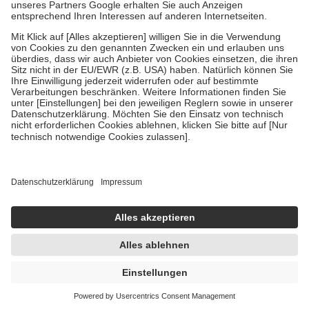
Bei Heilmitteln und häuslicher Krankenpflege beträgt die
Zuzahlung zehn Prozent der Kosten sowie zehn Euro je
Verordnung.
Um das Engagement der Versicherten für ihre eigene Gesundheit zu
stärken und die besondere Stellung der Familie zu unterstützen,
fallen
keine Zuzahlungen
an bei:
• Kindern und Jugendlichen bis zum vollendeten 18. Lebensjahr
mit Ausnahme der Fahrkosten
• Untersuchungen zur Vorsorge und Früherkennung, die von der
GKV getragen werden
• empfohlenen Schutzimpfungen
• Harn- und Blutteststreifen
Wir nutzen Trusted Shops als unabhängigen Dienstleister für die
Einholung von Bewertungen. Trusted Shops hat Maßnahmen
getroffen, um sicherzustellen, dass es sich um echte Bewertungen
handelt. Mehr Informationen findest du hier:
https://help.etrusted.com/hc/de/articles/4419944605341