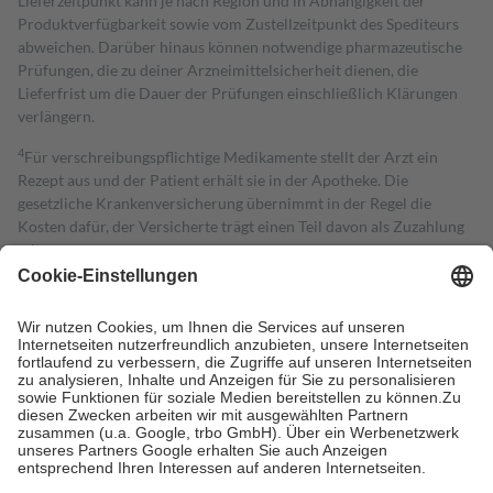
Lieferzeitpunkt kann je nach Region und in Abhängigkeit der
Produktverfügbarkeit sowie vom Zustellzeitpunkt des Spediteurs
abweichen. Darüber hinaus können notwendige pharmazeutische
Prüfungen, die zu deiner Arzneimittelsicherheit dienen, die
Lieferfrist um die Dauer der Prüfungen einschließlich Klärungen
verlängern.
4
Für verschreibungspflichtige Medikamente stellt der Arzt ein
Rezept aus und der Patient erhält sie in der Apotheke. Die
gesetzliche Krankenversicherung übernimmt in der Regel die
Kosten dafür, der Versicherte trägt einen Teil davon als Zuzahlung
mit.
Grundsätzlich leisten Mitglieder Zuzahlungen in Höhe von zehn
Prozent des Abgabepreises,
mindestens
jedoch
fünf Euro
und
höchstens zehn Euro.
Es sind jedoch nie mehr als die tatsächlichen
Kosten der Leistung zu entrichten.
Diese Regeln gelten grundsätzlich auch für Online-Apotheken.
Bei Heilmitteln und häuslicher Krankenpflege beträgt die
Zuzahlung zehn Prozent der Kosten sowie zehn Euro je
Verordnung.
Um das Engagement der Versicherten für ihre eigene Gesundheit zu
stärken und die besondere Stellung der Familie zu unterstützen,