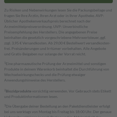
Zu Risiken und Nebenwirkungen lesen Sie die Packungsbeilage und
fragen Sie Ihre Ärztin, Ihren Arzt oder in Ihrer Apotheke. AVP:
Üblicher Apothekenverkaufspreis berechnet nach der
Arzneimittelpreisverordnung. UVP: Unverbindliche
Preisempfehlung des Herstellers. Die angegebenen Preise
beinhalten die gesetzlich vorgeschriebene Mehrwertsteuer, ggf.
zzgl. 3,95 € Versandkosten. Ab 29,00 € Bestell­wert versand­kosten­
frei. Preisänderungen und Irrtümer vorbehalten. Alle Angebote
und Gratis-Beigaben nur solange der Vorrat reicht.
1
Eine pharmazeutische Prüfung der Arzneimittel und sonstigen
Produkte in deinem Warenkorb beinhaltet die Durchführung von
Wechselwirkungschecks und die Prüfung etwaiger
Anwendungshinweise des Herstellers.
2
Biozidprodukte
vorsichtig verwenden. Vor Gebrauch stets Etikett
und Produktinformationen lesen.
3
Die Übergabe deiner Bestellung an den Paketdienstleister erfolgt
bei uns werktags von Montag bis Freitag bis 18:00 Uhr. Der genaue