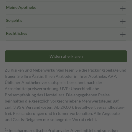
Meine Apotheke
So geht's
Rechtliches
Widerruf erklären
Zu Risiken und Nebenwirkungen lesen Sie die Packungsbeilage und
fragen Sie Ihre Ärztin, Ihren Arzt oder in Ihrer Apotheke. AVP:
Üblicher Apothekenverkaufspreis berechnet nach der
Arzneimittelpreisverordnung. UVP: Unverbindliche
Preisempfehlung des Herstellers. Die angegebenen Preise
beinhalten die gesetzlich vorgeschriebene Mehrwertsteuer, ggf.
zzgl. 3,95 € Versandkosten. Ab 29,00 € Bestell­wert versand­kosten­
frei. Preisänderungen und Irrtümer vorbehalten. Alle Angebote
und Gratis-Beigaben nur solange der Vorrat reicht.
1
Eine pharmazeutische Prüfung der Arzneimittel und sonstigen