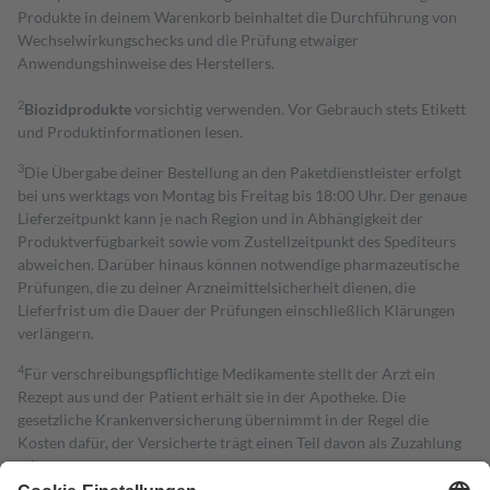
Produkte in deinem Warenkorb beinhaltet die Durchführung von
Wechselwirkungschecks und die Prüfung etwaiger
Anwendungshinweise des Herstellers.
2
Biozidprodukte
vorsichtig verwenden. Vor Gebrauch stets Etikett
und Produktinformationen lesen.
3
Die Übergabe deiner Bestellung an den Paketdienstleister erfolgt
bei uns werktags von Montag bis Freitag bis 18:00 Uhr. Der genaue
Lieferzeitpunkt kann je nach Region und in Abhängigkeit der
Produktverfügbarkeit sowie vom Zustellzeitpunkt des Spediteurs
abweichen. Darüber hinaus können notwendige pharmazeutische
Prüfungen, die zu deiner Arzneimittelsicherheit dienen, die
Lieferfrist um die Dauer der Prüfungen einschließlich Klärungen
verlängern.
4
Für verschreibungspflichtige Medikamente stellt der Arzt ein
Rezept aus und der Patient erhält sie in der Apotheke. Die
gesetzliche Krankenversicherung übernimmt in der Regel die
Kosten dafür, der Versicherte trägt einen Teil davon als Zuzahlung
mit.
Grundsätzlich leisten Mitglieder Zuzahlungen in Höhe von zehn