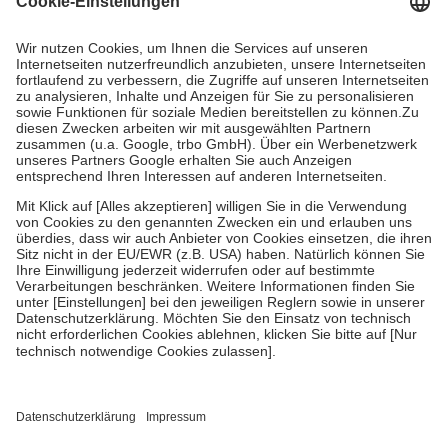
Prozent des Abgabepreises,
mindestens
jedoch
fünf Euro
und
höchstens zehn Euro.
Es sind jedoch nie mehr als die tatsächlichen
Kosten der Leistung zu entrichten.
Diese Regeln gelten grundsätzlich auch für Online-Apotheken.
Bei Heilmitteln und häuslicher Krankenpflege beträgt die
Zuzahlung zehn Prozent der Kosten sowie zehn Euro je
Verordnung.
Um das Engagement der Versicherten für ihre eigene Gesundheit zu
stärken und die besondere Stellung der Familie zu unterstützen,
fallen
keine Zuzahlungen
an bei:
• Kindern und Jugendlichen bis zum vollendeten 18. Lebensjahr
mit Ausnahme der Fahrkosten
• Untersuchungen zur Vorsorge und Früherkennung, die von der
GKV getragen werden
• empfohlenen Schutzimpfungen
• Harn- und Blutteststreifen
Wir nutzen Trusted Shops als unabhängigen Dienstleister für die
Einholung von Bewertungen. Trusted Shops hat Maßnahmen
getroffen, um sicherzustellen, dass es sich um echte Bewertungen
handelt. Mehr Informationen findest du hier: