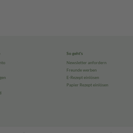
e
So geht's
nto
Newsletter anfordern
Freunde werben
gen
E-Rezept einlösen
Papier Rezept einlösen
g