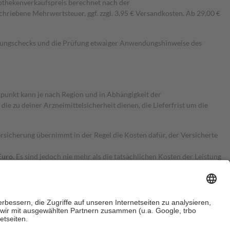
pothekenverkaufspreis berechnet nach der
hriebene Mehrwertsteuer, ggf. zzgl. 3,95 € Versandkosten. Ab 29,00 €
kungschecks und die Prüfung etwaiger Anwendungshinweise des
itpunkt kann je nach Region und in Abhängigkeit der
 zu deiner Arzneimittelsicherheit dienen, die Lieferfrist um die
ersicherung übernimmt in der Regel die Kosten dafür, der Versicherte
Euro.
Es sind jedoch nie mehr als die tatsächlichen Kosten der Leistung
e Zuzahlungen
an bei: