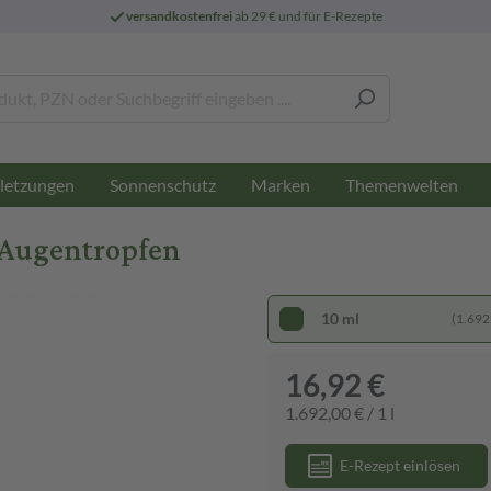
versandkostenfrei
ab 29 € und für E-Rezepte
letzungen
Sonnenschutz
Marken
Themenwelten
Augentropfen
10 ml
(1.692,
16,92 €
1.692,00 € / 1 l
E-Rezept einlösen