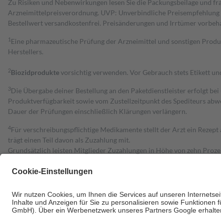
Zu Risiken und Nebenwirkungen lesen Sie die Packungsbeilage und fra
Arzneimittelpreisverordnung. UVP: Unverbindliche Preisempfehlung de
Bestell­wert versand­kosten­frei. Preisänderungen und Irrtümer vorbeh
1
Eine pharmazeutische Prüfung der Arzneimittel und sonstigen Pro
Herstellers.
2
Biozidprodukte
vorsichtig verwenden. Vor Gebrauch stets Etikett u
3
Die Übergabe deiner Bestellung an den Paketdienstleister erfolgt bei
Produktverfügbarkeit sowie vom Zustellzeitpunkt des Spediteurs abwe
Dauer der Prüfungen einschließlich Klärungen verlängern.
4
Für verschreibungspflichtige Medikamente stellt der Arzt ein Rezept 
trägt einen Teil davon als Zuzahlung mit.
Grundsätzlich leisten Mitglieder Zuzahlungen in Höhe von zehn Proz
zu entrichten.
Diese Regeln gelten grundsätzlich auch für Online-Apotheken.
Bei Heilmitteln und häuslicher Krankenpflege beträgt die Zuzahlung 
Um das Engagement der Versicherten für ihre eigene Gesundheit zu stä
• Kindern und Jugendlichen bis zum vollendeten 18. Lebensjahr mit
• Untersuchungen zur Vorsorge und Früherkennung, die von der GKV