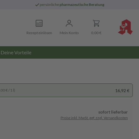
persönliche
pharmazeutische Beratung
Rezept einlösen
Mein Konto
0,00 €
Deine Vorteile
16,92 €
00 € / 1 l)
sofort lieferbar
Preise inkl. MwSt. ggf. zzgl. Versandkosten