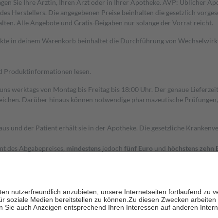
gen Sie Ihre Ärztin, Ihren Arzt oder in Ihrer Apotheke. AVP: Üblicher A
s Herstellers. Die angegebenen Preise beinhalten die gesetzlich vorgesc
alten. Alle Angebote und Gratis-Beigaben nur solange der Vorrat reicht.
dukte in deinem Warenkorb beinhaltet die Durchführung von Wechselwir
nd Produktinformationen lesen.
 uns werktags von Montag bis Freitag bis 18:00 Uhr. Der genaue Lieferze
ichen. Darüber hinaus können notwendige pharmazeutische Prüfungen, die
aus und der Patient erhält sie in der Apotheke. Die gesetzliche Krankenv
ent des Abgabepreises,
mindestens
jedoch
fünf Euro
und
höchstens zehn 
zehn Prozent der Kosten sowie zehn Euro je Verordnung.
rken und die besondere Stellung der Familie zu unterstützen, fallen
kein
 Ausnahme der Fahrkosten
 getragen werden