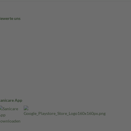
Bewerte uns
Sanicare App