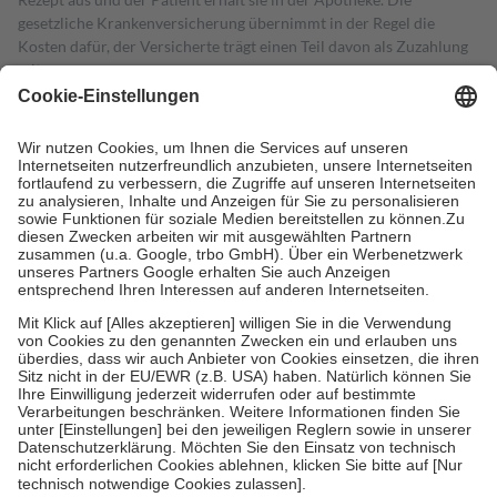
gesetzliche Krankenversicherung übernimmt in der Regel die
Kosten dafür, der Versicherte trägt einen Teil davon als Zuzahlung
mit.
Grundsätzlich leisten Mitglieder Zuzahlungen in Höhe von zehn
Prozent des Abgabepreises,
mindestens
jedoch
fünf Euro
und
höchstens zehn Euro.
Es sind jedoch nie mehr als die tatsächlichen
Kosten der Leistung zu entrichten.
Diese Regeln gelten grundsätzlich auch für Online-Apotheken.
Bei Heilmitteln und häuslicher Krankenpflege beträgt die
Zuzahlung zehn Prozent der Kosten sowie zehn Euro je
Verordnung.
Um das Engagement der Versicherten für ihre eigene Gesundheit zu
stärken und die besondere Stellung der Familie zu unterstützen,
fallen
keine Zuzahlungen
an bei:
• Kindern und Jugendlichen bis zum vollendeten 18. Lebensjahr
mit Ausnahme der Fahrkosten
• Untersuchungen zur Vorsorge und Früherkennung, die von der
GKV getragen werden
• empfohlenen Schutzimpfungen
• Harn- und Blutteststreifen