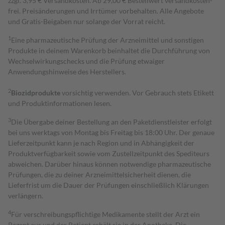
zzgl. 3,95 € Versandkosten. Ab 29,00 € Bestell­wert versand­kosten­
frei. Preisänderungen und Irrtümer vorbehalten. Alle Angebote
und Gratis-Beigaben nur solange der Vorrat reicht.
1
Eine pharmazeutische Prüfung der Arzneimittel und sonstigen
Produkte in deinem Warenkorb beinhaltet die Durchführung von
Wechselwirkungschecks und die Prüfung etwaiger
Anwendungshinweise des Herstellers.
2
Biozidprodukte
vorsichtig verwenden. Vor Gebrauch stets Etikett
und Produktinformationen lesen.
3
Die Übergabe deiner Bestellung an den Paketdienstleister erfolgt
bei uns werktags von Montag bis Freitag bis 18:00 Uhr. Der genaue
Lieferzeitpunkt kann je nach Region und in Abhängigkeit der
Produktverfügbarkeit sowie vom Zustellzeitpunkt des Spediteurs
abweichen. Darüber hinaus können notwendige pharmazeutische
Prüfungen, die zu deiner Arzneimittelsicherheit dienen, die
Lieferfrist um die Dauer der Prüfungen einschließlich Klärungen
verlängern.
4
Für verschreibungspflichtige Medikamente stellt der Arzt ein
Rezept aus und der Patient erhält sie in der Apotheke. Die