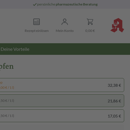
persönliche
pharmazeutische Beratung
Rezept einlösen
Mein Konto
0,00 €
Deine Vorteile
pfen
pp
32,38 €
00 € / 1 l)
21,86 €
50 € / 1 l)
17,05 €
50 € / 1 l)