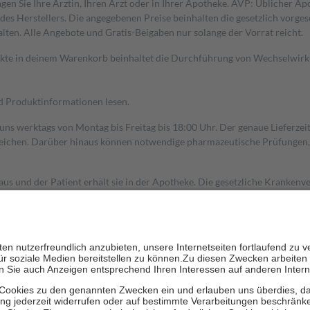
gen Sie Ihre Ärztin, Ihren Arzt oder in Ihrer Apotheke. AVP: Üblicher A
s Herstellers. Die angegebenen Preise beinhalten die gesetzlich vorgesc
alten. Alle Angebote und Gratis-Beigaben nur solange der Vorrat reicht.
dukte in deinem Warenkorb beinhaltet die Durchführung von Wechselwir
nd Produktinformationen lesen.
 uns werktags von Montag bis Freitag bis 18:00 Uhr. Der genaue Lieferze
ichen. Darüber hinaus können notwendige pharmazeutische Prüfungen, die
aus und der Patient erhält sie in der Apotheke. Die gesetzliche Krankenv
ent des Abgabepreises,
mindestens
jedoch
fünf Euro
und
höchstens zehn 
zehn Prozent der Kosten sowie zehn Euro je Verordnung.
rken und die besondere Stellung der Familie zu unterstützen, fallen
kein
 Ausnahme der Fahrkosten
 getragen werden