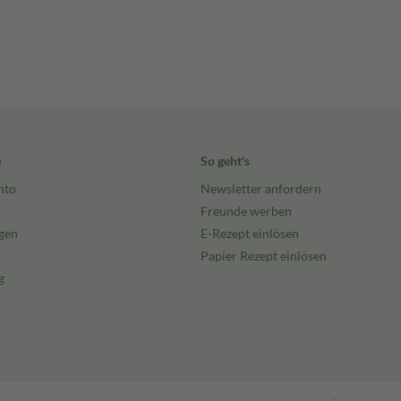
e
So geht's
nto
Newsletter anfordern
Freunde werben
gen
E-Rezept einlösen
Papier Rezept einlösen
g