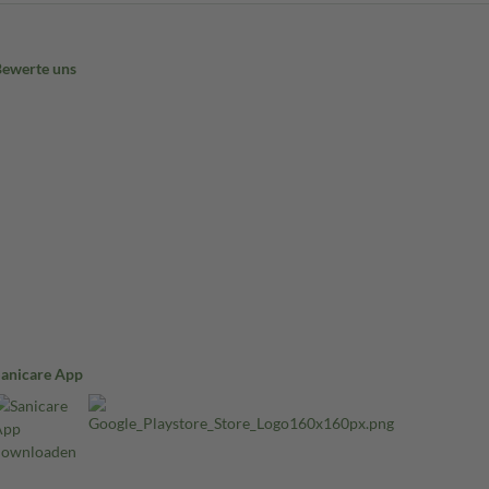
Bewerte uns
Sanicare App