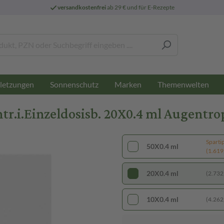
versandkostenfrei
ab 29 € und für E-Rezepte
letzungen
Sonnenschutz
Marken
Themenwelten
r.i.Einzeldosisb. 20X0.4 ml Augentro
Sparti
50X0.4 ml
(1.619,
20X0.4 ml
(2.732,
10X0.4 ml
(4.262,