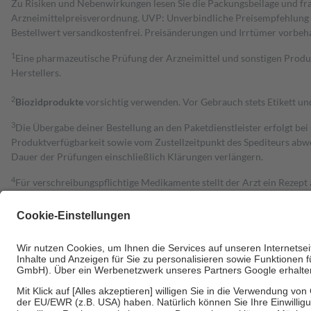
Zu Risiken und Nebenwirkungen lesen Sie die Packungsbeilage und fra
Arzneimittelpreisverordnung. UVP: Unverbindliche Preisempfehlung de
Bestell­wert versand­kosten­frei. Preisänderungen und Irrtümer vorbeh
1
Eine pharmazeutische Prüfung der Arzneimittel und sonstigen Pro
Herstellers.
2
Biozidprodukte
vorsichtig verwenden. Vor Gebrauch stets Etikett u
3
Die Übergabe deiner Bestellung an den Paketdienstleister erfolgt bei
Produktverfügbarkeit sowie vom Zustellzeitpunkt des Spediteurs abwe
Dauer der Prüfungen einschließlich Klärungen verlängern.
4
Für verschreibungspflichtige Medikamente stellt der Arzt ein Rezept 
trägt einen Teil davon als Zuzahlung mit.
Grundsätzlich leisten Mitglieder Zuzahlungen in Höhe von zehn Proz
zu entrichten.
Diese Regeln gelten grundsätzlich auch für Online-Apotheken.
Bei Heilmitteln und häuslicher Krankenpflege beträgt die Zuzahlung 
Um das Engagement der Versicherten für ihre eigene Gesundheit zu stä
• Kindern und Jugendlichen bis zum vollendeten 18. Lebensjahr mit
• Untersuchungen zur Vorsorge und Früherkennung, die von der GKV