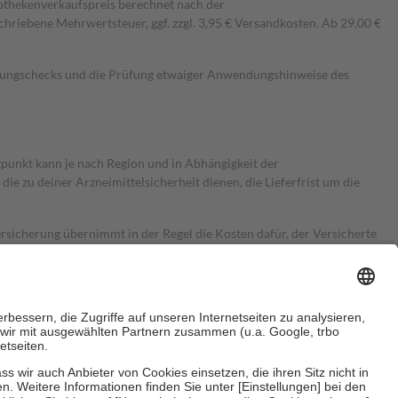
pothekenverkaufspreis berechnet nach der
hriebene Mehrwertsteuer, ggf. zzgl. 3,95 € Versandkosten. Ab 29,00 €
kungschecks und die Prüfung etwaiger Anwendungshinweise des
itpunkt kann je nach Region und in Abhängigkeit der
 zu deiner Arzneimittelsicherheit dienen, die Lieferfrist um die
ersicherung übernimmt in der Regel die Kosten dafür, der Versicherte
Euro.
Es sind jedoch nie mehr als die tatsächlichen Kosten der Leistung
e Zuzahlungen
an bei: