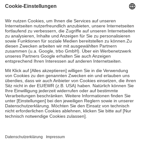
Grundsätzlich leisten Mitglieder Zuzahlungen in Höhe von zehn
Prozent des Abgabepreises,
mindestens
jedoch
fünf Euro
und
höchstens zehn Euro.
Es sind jedoch nie mehr als die tatsächlichen
Kosten der Leistung zu entrichten.
Diese Regeln gelten grundsätzlich auch für Online-Apotheken.
Bei Heilmitteln und häuslicher Krankenpflege beträgt die
Zuzahlung zehn Prozent der Kosten sowie zehn Euro je
Verordnung.
Um das Engagement der Versicherten für ihre eigene Gesundheit zu
stärken und die besondere Stellung der Familie zu unterstützen,
fallen
keine Zuzahlungen
an bei:
• Kindern und Jugendlichen bis zum vollendeten 18. Lebensjahr
mit Ausnahme der Fahrkosten
• Untersuchungen zur Vorsorge und Früherkennung, die von der
GKV getragen werden
• empfohlenen Schutzimpfungen
• Harn- und Blutteststreifen
Wir nutzen Trusted Shops als unabhängigen Dienstleister für die
Einholung von Bewertungen. Trusted Shops hat Maßnahmen
getroffen, um sicherzustellen, dass es sich um echte Bewertungen