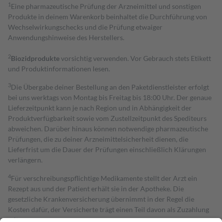
1
Eine pharmazeutische Prüfung der Arzneimittel und sonstigen
Produkte in deinem Warenkorb beinhaltet die Durchführung von
Wechselwirkungschecks und die Prüfung etwaiger
Anwendungshinweise des Herstellers.
2
Biozidprodukte
vorsichtig verwenden. Vor Gebrauch stets Etikett
und Produktinformationen lesen.
3
Die Übergabe deiner Bestellung an den Paketdienstleister erfolgt
bei uns werktags von Montag bis Freitag bis 18:00 Uhr. Der genaue
Lieferzeitpunkt kann je nach Region und in Abhängigkeit der
Produktverfügbarkeit sowie vom Zustellzeitpunkt des Spediteurs
abweichen. Darüber hinaus können notwendige pharmazeutische
Prüfungen, die zu deiner Arzneimittelsicherheit dienen, die
Lieferfrist um die Dauer der Prüfungen einschließlich Klärungen
verlängern.
4
Für verschreibungspflichtige Medikamente stellt der Arzt ein
Rezept aus und der Patient erhält sie in der Apotheke. Die
gesetzliche Krankenversicherung übernimmt in der Regel die
Kosten dafür, der Versicherte trägt einen Teil davon als Zuzahlung
mit.