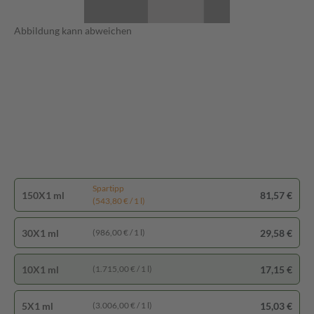
Abbildung kann abweichen
Spartipp
150X1 ml
81,57 €
(543,80 € / 1 l)
30X1 ml
29,58 €
(986,00 € / 1 l)
10X1 ml
17,15 €
(1.715,00 € / 1 l)
5X1 ml
15,03 €
(3.006,00 € / 1 l)