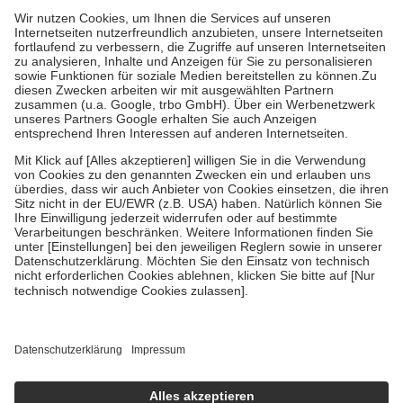
Grundsätzlich leisten Mitglieder Zuzahlungen in Höhe von zehn
Prozent des Abgabepreises,
mindestens
jedoch
fünf Euro
und
höchstens zehn Euro.
Es sind jedoch nie mehr als die tatsächlichen
Kosten der Leistung zu entrichten.
Diese Regeln gelten grundsätzlich auch für Online-Apotheken.
Bei Heilmitteln und häuslicher Krankenpflege beträgt die
Zuzahlung zehn Prozent der Kosten sowie zehn Euro je
Verordnung.
Um das Engagement der Versicherten für ihre eigene Gesundheit zu
stärken und die besondere Stellung der Familie zu unterstützen,
fallen
keine Zuzahlungen
an bei:
• Kindern und Jugendlichen bis zum vollendeten 18. Lebensjahr
mit Ausnahme der Fahrkosten
• Untersuchungen zur Vorsorge und Früherkennung, die von der
GKV getragen werden
• empfohlenen Schutzimpfungen
• Harn- und Blutteststreifen
Wir nutzen Trusted Shops als unabhängigen Dienstleister für die
Einholung von Bewertungen. Trusted Shops hat Maßnahmen
getroffen, um sicherzustellen, dass es sich um echte Bewertungen