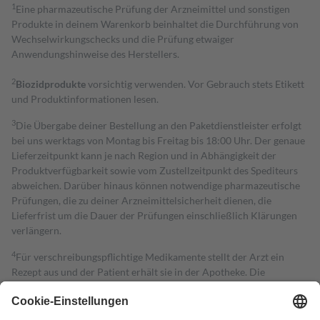
1
Eine pharmazeutische Prüfung der Arzneimittel und sonstigen
Produkte in deinem Warenkorb beinhaltet die Durchführung von
Wechselwirkungschecks und die Prüfung etwaiger
Anwendungshinweise des Herstellers.
2
Biozidprodukte
vorsichtig verwenden. Vor Gebrauch stets Etikett
und Produktinformationen lesen.
3
Die Übergabe deiner Bestellung an den Paketdienstleister erfolgt
bei uns werktags von Montag bis Freitag bis 18:00 Uhr. Der genaue
Lieferzeitpunkt kann je nach Region und in Abhängigkeit der
Produktverfügbarkeit sowie vom Zustellzeitpunkt des Spediteurs
abweichen. Darüber hinaus können notwendige pharmazeutische
Prüfungen, die zu deiner Arzneimittelsicherheit dienen, die
Lieferfrist um die Dauer der Prüfungen einschließlich Klärungen
verlängern.
4
Für verschreibungspflichtige Medikamente stellt der Arzt ein
Rezept aus und der Patient erhält sie in der Apotheke. Die
gesetzliche Krankenversicherung übernimmt in der Regel die
Kosten dafür, der Versicherte trägt einen Teil davon als Zuzahlung
mit.