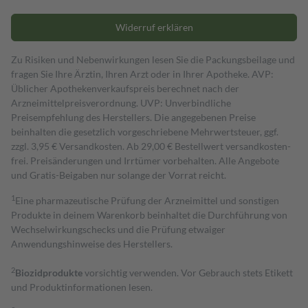
Widerruf erklären
Zu Risiken und Nebenwirkungen lesen Sie die Packungsbeilage und
fragen Sie Ihre Ärztin, Ihren Arzt oder in Ihrer Apotheke. AVP:
Üblicher Apothekenverkaufspreis berechnet nach der
Arzneimittelpreisverordnung. UVP: Unverbindliche
Preisempfehlung des Herstellers. Die angegebenen Preise
beinhalten die gesetzlich vorgeschriebene Mehrwertsteuer, ggf.
zzgl. 3,95 € Versandkosten. Ab 29,00 € Bestell­wert versand­kosten­
frei. Preisänderungen und Irrtümer vorbehalten. Alle Angebote
und Gratis-Beigaben nur solange der Vorrat reicht.
1
Eine pharmazeutische Prüfung der Arzneimittel und sonstigen
Produkte in deinem Warenkorb beinhaltet die Durchführung von
Wechselwirkungschecks und die Prüfung etwaiger
Anwendungshinweise des Herstellers.
2
Biozidprodukte
vorsichtig verwenden. Vor Gebrauch stets Etikett
und Produktinformationen lesen.