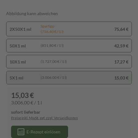
Abbildung kann abweichen
Spartipp
2X50X1 ml
75,64 €
(756,40 € / 1 l)
50X1 ml
42,59 €
(851,80 € / 1 l)
10X1 ml
17,27 €
(1.727,00 € / 1 l)
5X1 ml
15,03 €
(3.006,00 € / 1 l)
15,03 €
3.006,00 € / 1 l
sofort lieferbar
Preise inkl. MwSt. ggf. zzgl. Versandkosten
E-Rezept einlösen