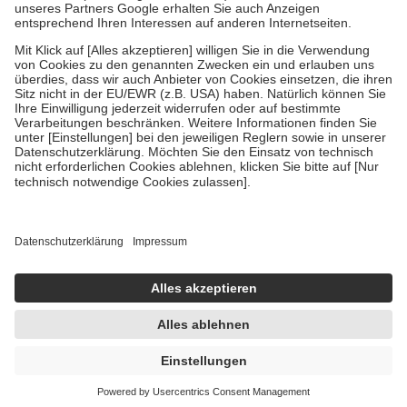
Um das Engagement der Versicherten für ihre eigene Gesundheit zu
stärken und die besondere Stellung der Familie zu unterstützen,
fallen
keine Zuzahlungen
an bei:
• Kindern und Jugendlichen bis zum vollendeten 18. Lebensjahr
mit Ausnahme der Fahrkosten
• Untersuchungen zur Vorsorge und Früherkennung, die von der
GKV getragen werden
• empfohlenen Schutzimpfungen
• Harn- und Blutteststreifen
Wir nutzen Trusted Shops als unabhängigen Dienstleister für die
Einholung von Bewertungen. Trusted Shops hat Maßnahmen
getroffen, um sicherzustellen, dass es sich um echte Bewertungen
handelt. Mehr Informationen findest du hier:
https://help.etrusted.com/hc/de/articles/4419944605341
Einige Bilder und Inhalte wurden unter Zuhilfenahme künstlicher
Intelligenz erstellt.