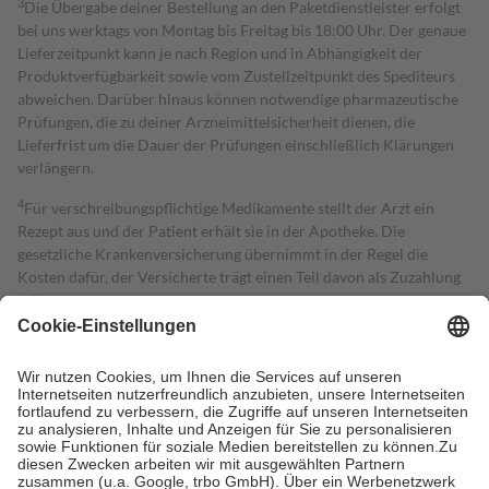
3
Die Übergabe deiner Bestellung an den Paketdienstleister erfolgt
bei uns werktags von Montag bis Freitag bis 18:00 Uhr. Der genaue
Lieferzeitpunkt kann je nach Region und in Abhängigkeit der
Produktverfügbarkeit sowie vom Zustellzeitpunkt des Spediteurs
abweichen. Darüber hinaus können notwendige pharmazeutische
Prüfungen, die zu deiner Arzneimittelsicherheit dienen, die
Lieferfrist um die Dauer der Prüfungen einschließlich Klärungen
verlängern.
4
Für verschreibungspflichtige Medikamente stellt der Arzt ein
Rezept aus und der Patient erhält sie in der Apotheke. Die
gesetzliche Krankenversicherung übernimmt in der Regel die
Kosten dafür, der Versicherte trägt einen Teil davon als Zuzahlung
mit.
Grundsätzlich leisten Mitglieder Zuzahlungen in Höhe von zehn
Prozent des Abgabepreises,
mindestens
jedoch
fünf Euro
und
höchstens zehn Euro.
Es sind jedoch nie mehr als die tatsächlichen
Kosten der Leistung zu entrichten.
Diese Regeln gelten grundsätzlich auch für Online-Apotheken.
Bei Heilmitteln und häuslicher Krankenpflege beträgt die
Zuzahlung zehn Prozent der Kosten sowie zehn Euro je
Verordnung.