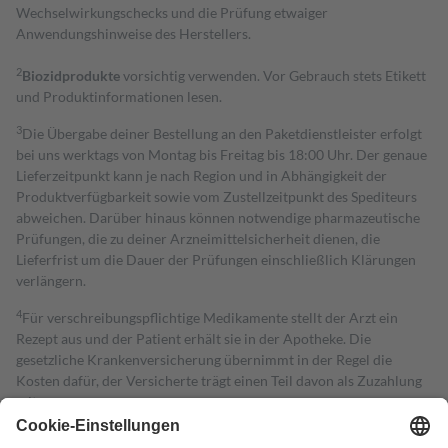
Wechselwirkungschecks und die Prüfung etwaiger
Anwendungshinweise des Herstellers.
2
Biozidprodukte
vorsichtig verwenden. Vor Gebrauch stets Etikett
und Produktinformationen lesen.
3
Die Übergabe deiner Bestellung an den Paketdienstleister erfolgt
bei uns werktags von Montag bis Freitag bis 18:00 Uhr. Der genaue
Lieferzeitpunkt kann je nach Region und in Abhängigkeit der
Produktverfügbarkeit sowie vom Zustellzeitpunkt des Spediteurs
abweichen. Darüber hinaus können notwendige pharmazeutische
Prüfungen, die zu deiner Arzneimittelsicherheit dienen, die
Lieferfrist um die Dauer der Prüfungen einschließlich Klärungen
verlängern.
4
Für verschreibungspflichtige Medikamente stellt der Arzt ein
Rezept aus und der Patient erhält sie in der Apotheke. Die
gesetzliche Krankenversicherung übernimmt in der Regel die
Kosten dafür, der Versicherte trägt einen Teil davon als Zuzahlung
mit.
Grundsätzlich leisten Mitglieder Zuzahlungen in Höhe von zehn
Prozent des Abgabepreises,
mindestens
jedoch
fünf Euro
und