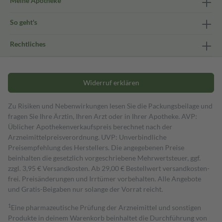
Meine Apotheke
So geht's
Rechtliches
Widerruf erklären
Zu Risiken und Nebenwirkungen lesen Sie die Packungsbeilage und
fragen Sie Ihre Ärztin, Ihren Arzt oder in Ihrer Apotheke. AVP:
Üblicher Apothekenverkaufspreis berechnet nach der
Arzneimittelpreisverordnung. UVP: Unverbindliche
Preisempfehlung des Herstellers. Die angegebenen Preise
beinhalten die gesetzlich vorgeschriebene Mehrwertsteuer, ggf.
zzgl. 3,95 € Versandkosten. Ab 29,00 € Bestell­wert versand­kosten­
frei. Preisänderungen und Irrtümer vorbehalten. Alle Angebote
und Gratis-Beigaben nur solange der Vorrat reicht.
1
Eine pharmazeutische Prüfung der Arzneimittel und sonstigen
Produkte in deinem Warenkorb beinhaltet die Durchführung von