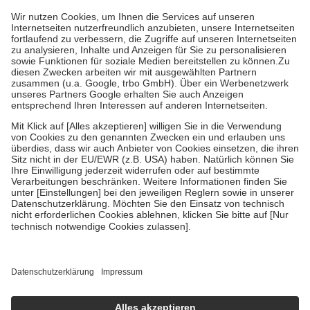
höchstens zehn Euro.
Es sind jedoch nie mehr als die tatsächlichen
Kosten der Leistung zu entrichten.
Diese Regeln gelten grundsätzlich auch für Online-Apotheken.
Bei Heilmitteln und häuslicher Krankenpflege beträgt die
Zuzahlung zehn Prozent der Kosten sowie zehn Euro je
Verordnung.
Um das Engagement der Versicherten für ihre eigene Gesundheit zu
stärken und die besondere Stellung der Familie zu unterstützen,
fallen
keine Zuzahlungen
an bei:
• Kindern und Jugendlichen bis zum vollendeten 18. Lebensjahr
mit Ausnahme der Fahrkosten
• Untersuchungen zur Vorsorge und Früherkennung, die von der
GKV getragen werden
• empfohlenen Schutzimpfungen
• Harn- und Blutteststreifen
Wir nutzen Trusted Shops als unabhängigen Dienstleister für die
Einholung von Bewertungen. Trusted Shops hat Maßnahmen
getroffen, um sicherzustellen, dass es sich um echte Bewertungen
handelt. Mehr Informationen findest du hier:
https://help.etrusted.com/hc/de/articles/4419944605341