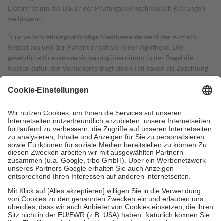
Lieferfrist um die Dauer der Prüfungen einschließlich Klärungen
verlängern.
4
Für verschreibungspflichtige Medikamente stellt der Arzt ein
Rezept aus und der Patient erhält sie in der Apotheke. Die
gesetzliche Krankenversicherung übernimmt in der Regel die
Kosten dafür, der Versicherte trägt einen Teil davon als Zuzahlung
mit.
Grundsätzlich leisten Mitglieder Zuzahlungen in Höhe von zehn
Prozent des Abgabepreises,
mindestens
jedoch
fünf Euro
und
höchstens zehn Euro.
Es sind jedoch nie mehr als die tatsächlichen
Kosten der Leistung zu entrichten.
Diese Regeln gelten grundsätzlich auch für Online-Apotheken.
Bei Heilmitteln und häuslicher Krankenpflege beträgt die
Zuzahlung zehn Prozent der Kosten sowie zehn Euro je
Verordnung.
Um das Engagement der Versicherten für ihre eigene Gesundheit zu
stärken und die besondere Stellung der Familie zu unterstützen,
fallen
keine Zuzahlungen
an bei:
• Kindern und Jugendlichen bis zum vollendeten 18. Lebensjahr
mit Ausnahme der Fahrkosten