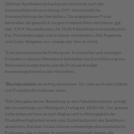
Üblicher Apothekenverkaufspreis berechnet nach der
Arzneimittelpreisverordnung. UVP: Unverbindliche
Preisempfehlung des Herstellers. Die angegebenen Preise
beinhalten die gesetzlich vorgeschriebene Mehrwertsteuer, ggf.
zzgl. 3,95 € Versandkosten. Ab 29,00 € Bestell­wert versand­kosten­
frei. Preisänderungen und Irrtümer vorbehalten. Alle Angebote
und Gratis-Beigaben nur solange der Vorrat reicht.
1
Eine pharmazeutische Prüfung der Arzneimittel und sonstigen
Produkte in deinem Warenkorb beinhaltet die Durchführung von
Wechselwirkungschecks und die Prüfung etwaiger
Anwendungshinweise des Herstellers.
2
Biozidprodukte
vorsichtig verwenden. Vor Gebrauch stets Etikett
und Produktinformationen lesen.
3
Die Übergabe deiner Bestellung an den Paketdienstleister erfolgt
bei uns werktags von Montag bis Freitag bis 18:00 Uhr. Der genaue
Lieferzeitpunkt kann je nach Region und in Abhängigkeit der
Produktverfügbarkeit sowie vom Zustellzeitpunkt des Spediteurs
abweichen. Darüber hinaus können notwendige pharmazeutische
Prüfungen, die zu deiner Arzneimittelsicherheit dienen, die