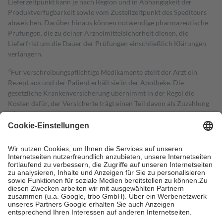
Lieferzeitpunkt kann je nach Region und in Abhängigkeit der
Produktverfügbarkeit sowie vom Zustellzeitpunkt des Spediteurs
abweichen. Darüber hinaus können notwendige pharmazeutische
Prüfungen, die zu deiner Arzneimittelsicherheit dienen, die
Lieferfrist um die Dauer der Prüfungen einschließlich Klärungen
verlängern.
4
Für verschreibungspflichtige Medikamente stellt der Arzt ein
Rezept aus und der Patient erhält sie in der Apotheke. Die
gesetzliche Krankenversicherung übernimmt in der Regel die
Kosten dafür, der Versicherte trägt einen Teil davon als Zuzahlung
mit.
Grundsätzlich leisten Mitglieder Zuzahlungen in Höhe von zehn
Prozent des Abgabepreises,
mindestens
jedoch
fünf Euro
und
höchstens zehn Euro.
Es sind jedoch nie mehr als die tatsächlichen
Kosten der Leistung zu entrichten.
Diese Regeln gelten grundsätzlich auch für Online-Apotheken.
Bei Heilmitteln und häuslicher Krankenpflege beträgt die
Zuzahlung zehn Prozent der Kosten sowie zehn Euro je
Verordnung.
Um das Engagement der Versicherten für ihre eigene Gesundheit zu
stärken und die besondere Stellung der Familie zu unterstützen,