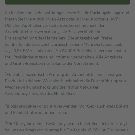
Zu Risiken und Nebenwirkungen lesen Sie die Packungsbeilage und
fragen Sie Ihre Ärztin, Ihren Arzt oder in Ihrer Apotheke. AVP:
Üblicher Apothekenverkaufspreis berechnet nach der
Arzneimittelpreisverordnung. UVP: Unverbindliche
Preisempfehlung des Herstellers. Die angegebenen Preise
beinhalten die gesetzlich vorgeschriebene Mehrwertsteuer, ggf.
zzgl. 3,95 € Versandkosten. Ab 29,00 € Bestell­wert versand­kosten­
frei. Preisänderungen und Irrtümer vorbehalten. Alle Angebote
und Gratis-Beigaben nur solange der Vorrat reicht.
1
Eine pharmazeutische Prüfung der Arzneimittel und sonstigen
Produkte in deinem Warenkorb beinhaltet die Durchführung von
Wechselwirkungschecks und die Prüfung etwaiger
Anwendungshinweise des Herstellers.
2
Biozidprodukte
vorsichtig verwenden. Vor Gebrauch stets Etikett
und Produktinformationen lesen.
3
Die Übergabe deiner Bestellung an den Paketdienstleister erfolgt
bei uns werktags von Montag bis Freitag bis 18:00 Uhr. Der genaue