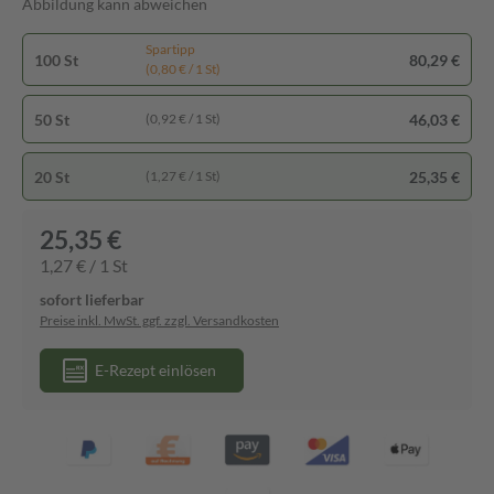
Abbildung kann abweichen
Spartipp
100 St
80,29 €
(0,80 € / 1 St)
50 St
46,03 €
(0,92 € / 1 St)
20 St
25,35 €
(1,27 € / 1 St)
25,35 €
1,27 € / 1 St
sofort lieferbar
Preise inkl. MwSt. ggf. zzgl. Versandkosten
E-Rezept einlösen