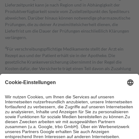
Lieferzeitpunkt kann je nach Region und in Abhängigkeit der
Produktverfügbarkeit sowie vom Zustellzeitpunkt des Spediteurs
abweichen. Darüber hinaus können notwendige pharmazeutische
Prüfungen, die zu deiner Arzneimittelsicherheit dienen, die
Lieferfrist um die Dauer der Prüfungen einschließlich Klärungen
verlängern.
4
Für verschreibungspflichtige Medikamente stellt der Arzt ein
Rezept aus und der Patient erhält sie in der Apotheke. Die
gesetzliche Krankenversicherung übernimmt in der Regel die
Kosten dafür, der Versicherte trägt einen Teil davon als Zuzahlung
mit.
Grundsätzlich leisten Mitglieder Zuzahlungen in Höhe von zehn
Prozent des Abgabepreises,
mindestens
jedoch
fünf Euro
und
höchstens zehn Euro.
Es sind jedoch nie mehr als die tatsächlichen
Kosten der Leistung zu entrichten.
Diese Regeln gelten grundsätzlich auch für Online-Apotheken.
Bei Heilmitteln und häuslicher Krankenpflege beträgt die
Zuzahlung zehn Prozent der Kosten sowie zehn Euro je
Verordnung.
Um das Engagement der Versicherten für ihre eigene Gesundheit zu