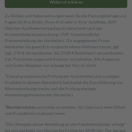
Widerruf erklären
Zu Risiken und Nebenwirkungen lesen Sie die Packungsbeilage und
fragen Sie Ihre Ärztin, Ihren Arzt oder in Ihrer Apotheke. AVP:
Üblicher Apothekenverkaufspreis berechnet nach der
Arzneimittelpreisverordnung. UVP: Unverbindliche
Preisempfehlung des Herstellers. Die angegebenen Preise
beinhalten die gesetzlich vorgeschriebene Mehrwertsteuer, ggf.
zzgl. 3,95 € Versandkosten. Ab 29,00 € Bestell­wert versand­kosten­
frei. Preisänderungen und Irrtümer vorbehalten. Alle Angebote
und Gratis-Beigaben nur solange der Vorrat reicht.
1
Eine pharmazeutische Prüfung der Arzneimittel und sonstigen
Produkte in deinem Warenkorb beinhaltet die Durchführung von
Wechselwirkungschecks und die Prüfung etwaiger
Anwendungshinweise des Herstellers.
2
Biozidprodukte
vorsichtig verwenden. Vor Gebrauch stets Etikett
und Produktinformationen lesen.
3
Die Übergabe deiner Bestellung an den Paketdienstleister erfolgt
bei uns werktags von Montag bis Freitag bis 18:00 Uhr. Der genaue