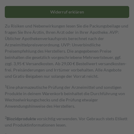
Widerruf erklären
Zu Risiken und Nebenwirkungen lesen Sie die Packungsbeilage und
fragen Sie Ihre Ärztin, Ihren Arzt oder in Ihrer Apotheke. AVP:
Üblicher Apothekenverkaufspreis berechnet nach der
Arzneimittelpreisverordnung. UVP: Unverbindliche
Preisempfehlung des Herstellers. Die angegebenen Preise
beinhalten die gesetzlich vorgeschriebene Mehrwertsteuer, ggf.
zzgl. 3,95 € Versandkosten. Ab 29,00 € Bestell­wert versand­kosten­
frei. Preisänderungen und Irrtümer vorbehalten. Alle Angebote
und Gratis-Beigaben nur solange der Vorrat reicht.
1
Eine pharmazeutische Prüfung der Arzneimittel und sonstigen
Produkte in deinem Warenkorb beinhaltet die Durchführung von
Wechselwirkungschecks und die Prüfung etwaiger
Anwendungshinweise des Herstellers.
2
Biozidprodukte
vorsichtig verwenden. Vor Gebrauch stets Etikett
und Produktinformationen lesen.