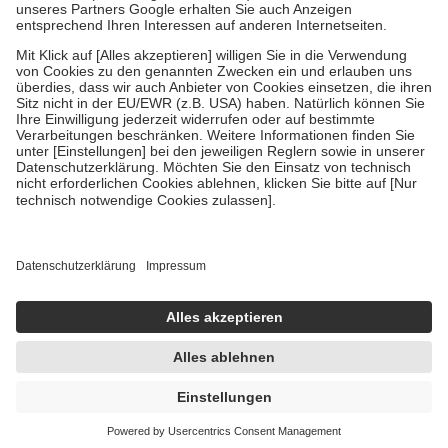
Um das Engagement der Versicherten für ihre eigene Gesundheit zu
stärken und die besondere Stellung der Familie zu unterstützen,
fallen
keine Zuzahlungen
an bei:
• Kindern und Jugendlichen bis zum vollendeten 18. Lebensjahr
mit Ausnahme der Fahrkosten
• Untersuchungen zur Vorsorge und Früherkennung, die von der
GKV getragen werden
• empfohlenen Schutzimpfungen
• Harn- und Blutteststreifen
Wir nutzen Trusted Shops als unabhängigen Dienstleister für die
Einholung von Bewertungen. Trusted Shops hat Maßnahmen
getroffen, um sicherzustellen, dass es sich um echte Bewertungen
handelt. Mehr Informationen findest du hier:
https://help.etrusted.com/hc/de/articles/4419944605341
Einige Bilder und Inhalte wurden unter Zuhilfenahme künstlicher
Intelligenz erstellt.