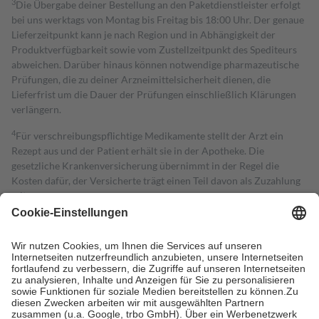
3
Die Übergabe deiner Bestellung an den Paketdienstleister erfolgt
bei uns werktags von Montag bis Freitag bis 18:00 Uhr. Der genaue
Lieferzeitpunkt kann je nach Region und in Abhängigkeit der
Produktverfügbarkeit sowie vom Zustellzeitpunkt des Spediteurs
abweichen. Darüber hinaus können notwendige pharmazeutische
Prüfungen, die zu deiner Arzneimittelsicherheit dienen, die
Lieferfrist um die Dauer der Prüfungen einschließlich Klärungen
verlängern.
4
Für verschreibungspflichtige Medikamente stellt der Arzt ein
Rezept aus und der Patient erhält sie in der Apotheke. Die
gesetzliche Krankenversicherung übernimmt in der Regel die
Kosten dafür, der Versicherte trägt einen Teil davon als Zuzahlung
mit.
Grundsätzlich leisten Mitglieder Zuzahlungen in Höhe von zehn
Prozent des Abgabepreises,
mindestens
jedoch
fünf Euro
und
höchstens zehn Euro.
Es sind jedoch nie mehr als die tatsächlichen
Kosten der Leistung zu entrichten.
Diese Regeln gelten grundsätzlich auch für Online-Apotheken.
Bei Heilmitteln und häuslicher Krankenpflege beträgt die
Zuzahlung zehn Prozent der Kosten sowie zehn Euro je
Verordnung.