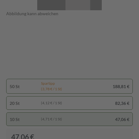
Abbildung kann abweichen
Spartipp
50 St
188,81 €
(3,78 € / 1 St)
20 St
82,36 €
(4,12 € / 1 St)
10 St
47,06 €
(4,71 € / 1 St)
47,06 €