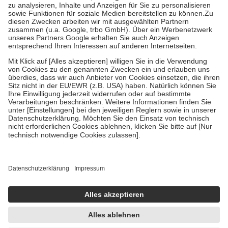
Bei Heilmitteln und häuslicher Krankenpflege beträgt die
Zuzahlung zehn Prozent der Kosten sowie zehn Euro je
Verordnung.
Um das Engagement der Versicherten für ihre eigene Gesundheit zu
stärken und die besondere Stellung der Familie zu unterstützen,
fallen
keine Zuzahlungen
an bei:
• Kindern und Jugendlichen bis zum vollendeten 18. Lebensjahr
mit Ausnahme der Fahrkosten
• Untersuchungen zur Vorsorge und Früherkennung, die von der
GKV getragen werden
• empfohlenen Schutzimpfungen
• Harn- und Blutteststreifen
Wir nutzen Trusted Shops als unabhängigen Dienstleister für die
Einholung von Bewertungen. Trusted Shops hat Maßnahmen
getroffen, um sicherzustellen, dass es sich um echte Bewertungen
handelt. Mehr Informationen findest du hier:
https://help.etrusted.com/hc/de/articles/4419944605341
Einige Bilder und Inhalte wurden unter Zuhilfenahme künstlicher
Intelligenz erstellt.