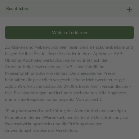
Rechtliches
Widerruf erklären
Zu Risiken und Nebenwirkungen lesen Sie die Packungsbeilage und
fragen Sie Ihre Ärztin, Ihren Arzt oder in Ihrer Apotheke. AVP:
Üblicher Apothekenverkaufspreis berechnet nach der
Arzneimittelpreisverordnung. UVP: Unverbindliche
Preisempfehlung des Herstellers. Die angegebenen Preise
beinhalten die gesetzlich vorgeschriebene Mehrwertsteuer, ggf.
zzgl. 3,95 € Versandkosten. Ab 29,00 € Bestell­wert versand­kosten­
frei. Preisänderungen und Irrtümer vorbehalten. Alle Angebote
und Gratis-Beigaben nur solange der Vorrat reicht.
1
Eine pharmazeutische Prüfung der Arzneimittel und sonstigen
Produkte in deinem Warenkorb beinhaltet die Durchführung von
Wechselwirkungschecks und die Prüfung etwaiger
Anwendungshinweise des Herstellers.