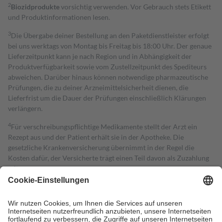
2
Biozidprodukte
vorsichtig verwenden. Vor Gebrauch stets Etikett
und Produktinformationen lesen.
3
Die Übergabe deiner Bestellung an den Paketdienstleister erfolgt
bei uns werktags von Montag bis Freitag bis 18:00 Uhr. Der genaue
Lieferzeitpunkt kann je nach Region und in Abhängigkeit der
Produktverfügbarkeit sowie vom Zustellzeitpunkt des Spediteurs
abweichen. Darüber hinaus können notwendige pharmazeutische
Prüfungen, die zu deiner Arzneimittelsicherheit dienen, die
Lieferfrist um die Dauer der Prüfungen einschließlich Klärungen
verlängern.
4
Für verschreibungspflichtige Medikamente stellt der Arzt ein
Rezept aus und der Patient erhält sie in der Apotheke. Die
gesetzliche Krankenversicherung übernimmt in der Regel die
Kosten dafür, der Versicherte trägt einen Teil davon als Zuzahlung
mit.
Grundsätzlich leisten Mitglieder Zuzahlungen in Höhe von zehn
Prozent des Abgabepreises,
mindestens
jedoch
fünf Euro
und
höchstens zehn Euro.
Es sind jedoch nie mehr als die tatsächlichen
Kosten der Leistung zu entrichten.
Diese Regeln gelten grundsätzlich auch für Online-Apotheken.