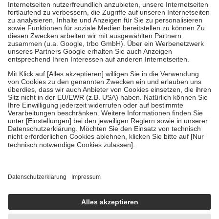
Kosten der Leistung zu entrichten.
Diese Regeln gelten grundsätzlich auch für Online-Apotheken.
Bei Heilmitteln und häuslicher Krankenpflege beträgt die
Zuzahlung zehn Prozent der Kosten sowie zehn Euro je
Verordnung.
Um das Engagement der Versicherten für ihre eigene Gesundheit zu
stärken und die besondere Stellung der Familie zu unterstützen,
fallen
keine Zuzahlungen
an bei:
• Kindern und Jugendlichen bis zum vollendeten 18. Lebensjahr
mit Ausnahme der Fahrkosten
• Untersuchungen zur Vorsorge und Früherkennung, die von der
GKV getragen werden
• empfohlenen Schutzimpfungen
• Harn- und Blutteststreifen
Wir nutzen Trusted Shops als unabhängigen Dienstleister für die
Einholung von Bewertungen. Trusted Shops hat Maßnahmen
getroffen, um sicherzustellen, dass es sich um echte Bewertungen
handelt. Mehr Informationen findest du hier:
https://help.etrusted.com/hc/de/articles/4419944605341
Einige Bilder und Inhalte wurden unter Zuhilfenahme künstlicher