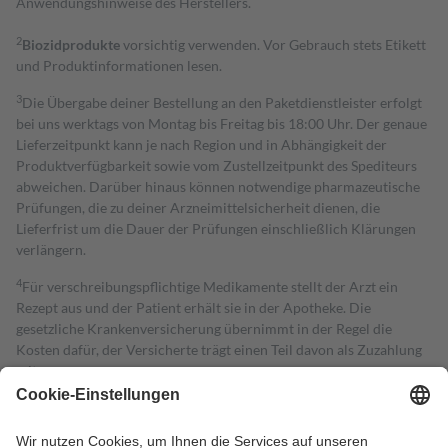
Anwendungshinweise des Herstellers.
2
Biozidprodukte
vorsichtig verwenden. Vor Gebrauch stets Etikett
und Produktinformationen lesen.
3
Die Übergabe deiner Bestellung an den Paketdienstleister erfolgt
bei uns werktags von Montag bis Freitag bis 18:00 Uhr. Der genaue
Lieferzeitpunkt kann je nach Region und in Abhängigkeit der
Produktverfügbarkeit sowie vom Zustellzeitpunkt des Spediteurs
abweichen. Darüber hinaus können notwendige pharmazeutische
Prüfungen, die zu deiner Arzneimittelsicherheit dienen, die
Lieferfrist um die Dauer der Prüfungen einschließlich Klärungen
verlängern.
4
Für verschreibungspflichtige Medikamente stellt der Arzt ein
Rezept aus und der Patient erhält sie in der Apotheke. Die
gesetzliche Krankenversicherung übernimmt in der Regel die
Kosten dafür, der Versicherte trägt einen Teil davon als Zuzahlung
mit.
Grundsätzlich leisten Mitglieder Zuzahlungen in Höhe von zehn
Prozent des Abgabepreises,
mindestens
jedoch
fünf Euro
und
höchstens zehn Euro.
Es sind jedoch nie mehr als die tatsächlichen