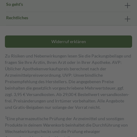
So geht's
Rechtliches
Widerruf erklären
Zu Risiken und Nebenwirkungen lesen Sie die Packungsbeilage und
fragen Sie Ihre Ärztin, Ihren Arzt oder in Ihrer Apotheke. AVP:
Üblicher Apothekenverkaufspreis berechnet nach der
Arzneimittelpreisverordnung. UVP: Unverbindliche
Preisempfehlung des Herstellers. Die angegebenen Preise
beinhalten die gesetzlich vorgeschriebene Mehrwertsteuer, ggf.
zzgl. 3,95 € Versandkosten. Ab 29,00 € Bestell­wert versand­kosten­
frei. Preisänderungen und Irrtümer vorbehalten. Alle Angebote
und Gratis-Beigaben nur solange der Vorrat reicht.
1
Eine pharmazeutische Prüfung der Arzneimittel und sonstigen
Produkte in deinem Warenkorb beinhaltet die Durchführung von
Wechselwirkungschecks und die Prüfung etwaiger