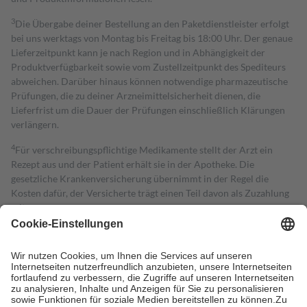
3
Die Übergabe deiner Bestellung an den Paketdienstleister erfolgt
bei uns werktags von Montag bis Freitag bis 18:00 Uhr. Der genaue
Lieferzeitpunkt kann je nach Region und in Abhängigkeit der
Produktverfügbarkeit sowie vom Zustellzeitpunkt des Spediteurs
abweichen. Darüber hinaus können notwendige pharmazeutische
Prüfungen, die zu deiner Arzneimittelsicherheit dienen, die
Lieferfrist um die Dauer der Prüfungen einschließlich Klärungen
verlängern.
4
Für verschreibungspflichtige Medikamente stellt der Arzt ein
Rezept aus und der Patient erhält sie in der Apotheke. Die
gesetzliche Krankenversicherung übernimmt in der Regel die
Kosten dafür, der Versicherte trägt einen Teil davon als Zuzahlung
mit.
Grundsätzlich leisten Mitglieder Zuzahlungen in Höhe von zehn
Prozent des Abgabepreises,
mindestens
jedoch
fünf Euro
und
höchstens zehn Euro.
Es sind jedoch nie mehr als die tatsächlichen
Kosten der Leistung zu entrichten.
Diese Regeln gelten grundsätzlich auch für Online-Apotheken.
Bei Heilmitteln und häuslicher Krankenpflege beträgt die