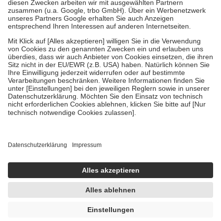
Zuzahlung zehn Prozent der Kosten sowie zehn Euro je
Verordnung.
Um das Engagement der Versicherten für ihre eigene Gesundheit zu
stärken und die besondere Stellung der Familie zu unterstützen,
fallen
keine Zuzahlungen
an bei:
• Kindern und Jugendlichen bis zum vollendeten 18. Lebensjahr
mit Ausnahme der Fahrkosten
• Untersuchungen zur Vorsorge und Früherkennung, die von der
GKV getragen werden
• empfohlenen Schutzimpfungen
• Harn- und Blutteststreifen
Wir nutzen Trusted Shops als unabhängigen Dienstleister für die
Einholung von Bewertungen. Trusted Shops hat Maßnahmen
getroffen, um sicherzustellen, dass es sich um echte Bewertungen
handelt. Mehr Informationen findest du hier:
https://help.etrusted.com/hc/de/articles/4419944605341
Einige Bilder und Inhalte wurden unter Zuhilfenahme künstlicher
Intelligenz erstellt.