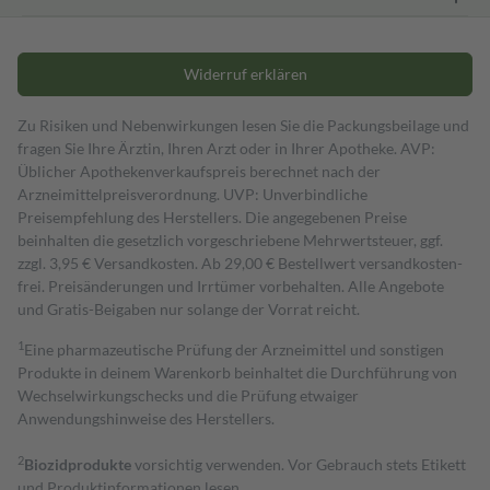
Widerruf erklären
Zu Risiken und Nebenwirkungen lesen Sie die Packungsbeilage und
fragen Sie Ihre Ärztin, Ihren Arzt oder in Ihrer Apotheke. AVP:
Üblicher Apothekenverkaufspreis berechnet nach der
Arzneimittelpreisverordnung. UVP: Unverbindliche
Preisempfehlung des Herstellers. Die angegebenen Preise
beinhalten die gesetzlich vorgeschriebene Mehrwertsteuer, ggf.
zzgl. 3,95 € Versandkosten. Ab 29,00 € Bestell­wert versand­kosten­
frei. Preisänderungen und Irrtümer vorbehalten. Alle Angebote
und Gratis-Beigaben nur solange der Vorrat reicht.
1
Eine pharmazeutische Prüfung der Arzneimittel und sonstigen
Produkte in deinem Warenkorb beinhaltet die Durchführung von
Wechselwirkungschecks und die Prüfung etwaiger
Anwendungshinweise des Herstellers.
2
Biozidprodukte
vorsichtig verwenden. Vor Gebrauch stets Etikett
und Produktinformationen lesen.