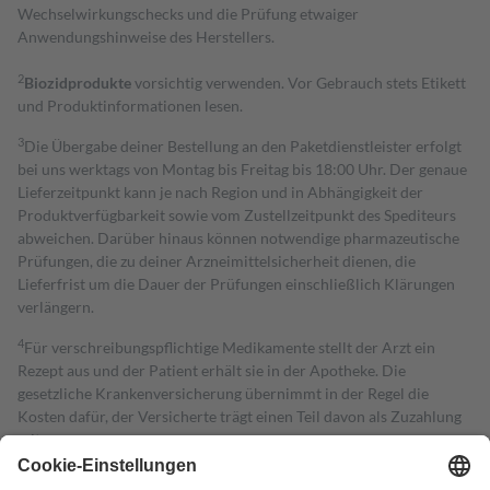
Wechselwirkungschecks und die Prüfung etwaiger
Anwendungshinweise des Herstellers.
2
Biozidprodukte
vorsichtig verwenden. Vor Gebrauch stets Etikett
und Produktinformationen lesen.
3
Die Übergabe deiner Bestellung an den Paketdienstleister erfolgt
bei uns werktags von Montag bis Freitag bis 18:00 Uhr. Der genaue
Lieferzeitpunkt kann je nach Region und in Abhängigkeit der
Produktverfügbarkeit sowie vom Zustellzeitpunkt des Spediteurs
abweichen. Darüber hinaus können notwendige pharmazeutische
Prüfungen, die zu deiner Arzneimittelsicherheit dienen, die
Lieferfrist um die Dauer der Prüfungen einschließlich Klärungen
verlängern.
4
Für verschreibungspflichtige Medikamente stellt der Arzt ein
Rezept aus und der Patient erhält sie in der Apotheke. Die
gesetzliche Krankenversicherung übernimmt in der Regel die
Kosten dafür, der Versicherte trägt einen Teil davon als Zuzahlung
mit.
Grundsätzlich leisten Mitglieder Zuzahlungen in Höhe von zehn
Prozent des Abgabepreises,
mindestens
jedoch
fünf Euro
und