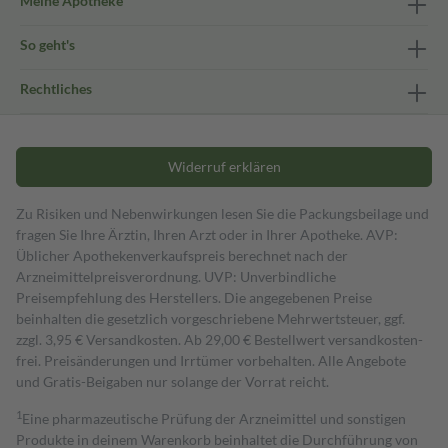
Meine Apotheke
So geht's
Rechtliches
Widerruf erklären
Zu Risiken und Nebenwirkungen lesen Sie die Packungsbeilage und
fragen Sie Ihre Ärztin, Ihren Arzt oder in Ihrer Apotheke. AVP:
Üblicher Apothekenverkaufspreis berechnet nach der
Arzneimittelpreisverordnung. UVP: Unverbindliche
Preisempfehlung des Herstellers. Die angegebenen Preise
beinhalten die gesetzlich vorgeschriebene Mehrwertsteuer, ggf.
zzgl. 3,95 € Versandkosten. Ab 29,00 € Bestell­wert versand­kosten­
frei. Preisänderungen und Irrtümer vorbehalten. Alle Angebote
und Gratis-Beigaben nur solange der Vorrat reicht.
1
Eine pharmazeutische Prüfung der Arzneimittel und sonstigen
Produkte in deinem Warenkorb beinhaltet die Durchführung von