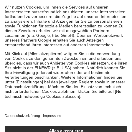
höchstens zehn Euro.
Es sind jedoch nie mehr als die tatsächlichen
Kosten der Leistung zu entrichten.
Diese Regeln gelten grundsätzlich auch für Online-Apotheken.
Bei Heilmitteln und häuslicher Krankenpflege beträgt die
Zuzahlung zehn Prozent der Kosten sowie zehn Euro je
Verordnung.
Um das Engagement der Versicherten für ihre eigene Gesundheit zu
stärken und die besondere Stellung der Familie zu unterstützen,
fallen
keine Zuzahlungen
an bei:
• Kindern und Jugendlichen bis zum vollendeten 18. Lebensjahr
mit Ausnahme der Fahrkosten
• Untersuchungen zur Vorsorge und Früherkennung, die von der
GKV getragen werden
• empfohlenen Schutzimpfungen
• Harn- und Blutteststreifen
Wir nutzen Trusted Shops als unabhängigen Dienstleister für die
Einholung von Bewertungen. Trusted Shops hat Maßnahmen
getroffen, um sicherzustellen, dass es sich um echte Bewertungen
handelt. Mehr Informationen findest du hier:
https://help.etrusted.com/hc/de/articles/4419944605341