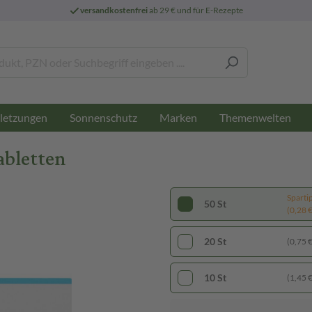
versandkostenfrei
ab 29 € und für E-Rezepte
letzungen
Sonnenschutz
Marken
Themenwelten
abletten
Sparti
50 St
(0,28 € 
20 St
(0,75 € 
10 St
(1,45 € 