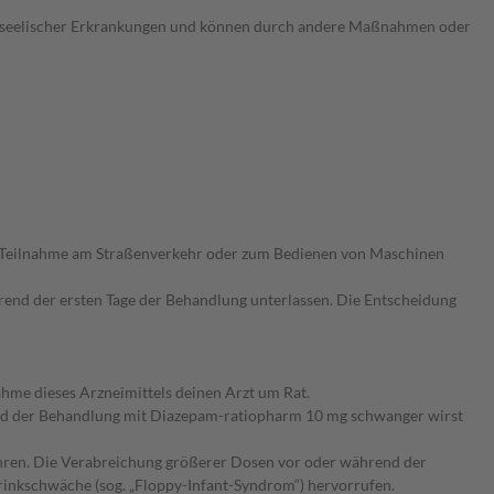
er seelischer Erkrankungen und können durch andere Maßnahmen oder
n Teilnahme am Straßenverkehr oder zum Bedienen von Maschinen
rend der ersten Tage der Behandlung unterlassen. Die Entscheidung
ahme dieses Arzneimittels deinen Arzt um Rat.
nd der Behandlung mit Diazepam-ratiopharm 10 mg schwanger wirst
hren. Die Verabreichung größerer Dosen vor oder während der
inkschwäche (sog. „Floppy-Infant-Syndrom“) hervorrufen.