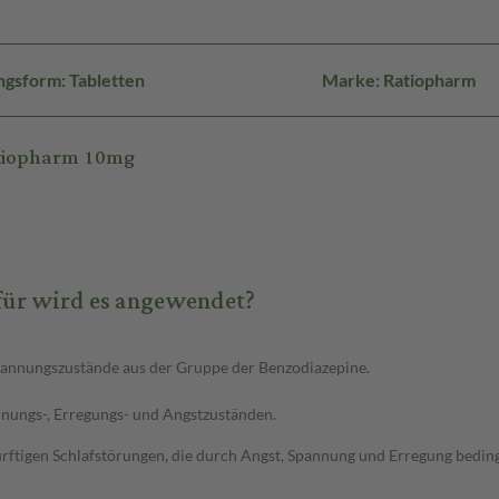
gsform: Tabletten
Marke: Ratiopharm
atiopharm 10mg
ür wird es angewendet?
pannungszustände aus der Gruppe der Benzodiazepine.
nungs-, Erregungs- und Angstzuständen.
gen Schlafstörungen, die durch Angst, Spannung und Erregung bedingt si