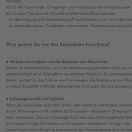
Hinweis:
Nicht alle Spannungs-, Erregungs- und Angstzustände bedürfen eine
durch eine Therapie der Grundkrankheit beeinflusst werden.
- zur Beruhigung und Vorbereitung (Prämedikation) vor chirurgischen
- zur Behandlung von Zuständen mit erhöhter Muskelspannung (erhö
Was musst du vor der Einnahme beachten?
● Verkehrstüchtigkeit und das Bedienen von Maschinen
Dieses Arzneimittel kann auch bei bestimmungsgemäßem Gebrauch da
beeinträchtigt wird. Dies gilt in verstärktem Maße im Zusammenwirk
Daher solltest du das Führen von Fahrzeugen, die Bedienung von Masc
in jedem Einzelfall trifft der behandelnde Arzt unter Berücksichtigun
● Schwangerschaft und Stillzeit
Wenn du schwanger bist oder stillst, oder wenn du vermutest, schwan
In der Schwangerschaft solltest du Diazepam-ratiopharm 10 mg nu
oder vermutest, dass du schwanger bist, teile dies bitte umgehend de
Eine längerfristige Einnahme von Diazepam-ratiopharm 10 mg in de
Geburt kann beim Säugling eine erniedrigte Körpertemperatur, erni