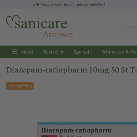
3
E-Rezept:
Heute bestellt,
morgen geliefert
Menü
Bestseller
Sparsets
Schmerzen & Ver
Diazepam-ratiopharm 10mg 50 St T
Rezeptpflichtig