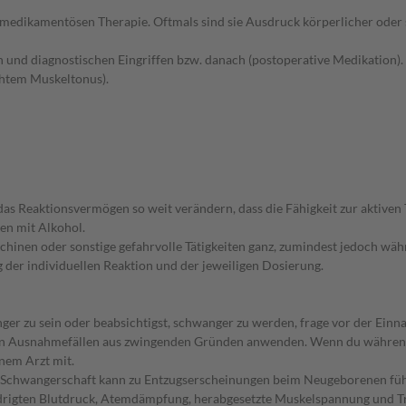
r medikamentösen Therapie. Oftmals sind sie Ausdruck körperlicher od
 und diagnostischen Eingriffen bzw. danach (postoperative Medikation).
htem Muskeltonus).
s Reaktionsvermögen so weit verändern, dass die Fähigkeit zur aktive
en mit Alkohol.
hinen oder sonstige gefahrvolle Tätigkeiten ganz, zumindest jedoch wäh
g der individuellen Reaktion und der jeweiligen Dosierung.
ger zu sein oder beabsichtigst, schwanger zu werden, frage vor der Einn
r in Ausnahmefällen aus zwingenden Gründen anwenden. Wenn du währe
inem Arzt mit.
r Schwangerschaft kann zu Entzugserscheinungen beim Neugeborenen fü
edrigten Blutdruck, Atemdämpfung, herabgesetzte Muskelspannung und Tr