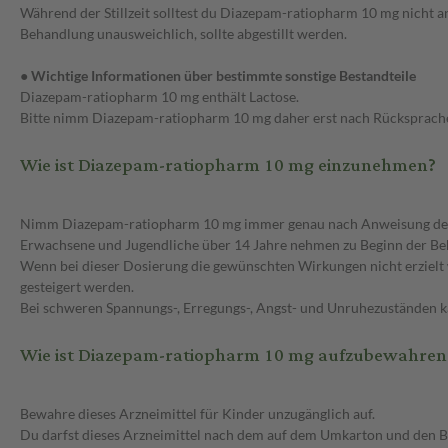
Während der Stillzeit solltest du Diazepam-ratiopharm 10 mg nicht 
Behandlung unausweichlich, sollte abgestillt werden.
● Wichtige Informationen über bestimmte sonstige Bestandteile
Diazepam-ratiopharm 10 mg enthält Lactose.
Bitte nimm Diazepam-ratiopharm 10 mg daher erst nach Rücksprache m
Wie ist Diazepam-ratiopharm 10 mg einzunehmen?
Nimm Diazepam-ratiopharm 10 mg immer genau nach Anweisung des Arzt
Erwachsene und Jugendliche über 14 Jahre nehmen zu Beginn der Beha
Wenn bei dieser Dosierung die gewünschten Wirkungen nicht erzielt w
gesteigert werden.
Bei schweren Spannungs-, Erregungs-, Angst- und Unruhezuständen kan
Wie ist Diazepam-ratiopharm 10 mg aufzubewahren
Bewahre dieses Arzneimittel für Kinder unzugänglich auf.
Du darfst dieses Arzneimittel nach dem auf dem Umkarton und den B