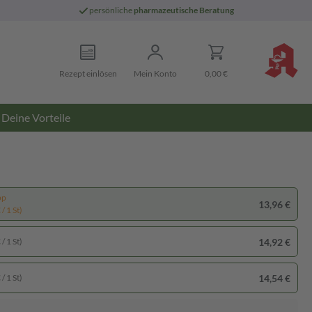
persönliche
pharmazeutische Beratung
Rezept einlösen
Mein Konto
0,00 €
Deine Vorteile
pp
13,96 €
/ 1 St)
14,92 €
/ 1 St)
14,54 €
/ 1 St)