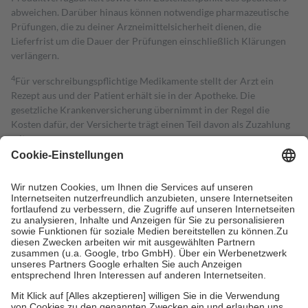
abweichen. Darüber hinaus können notwendige pharmazeutische
Prüfungen, die zu deiner Arzneimittelsicherheit dienen, die
Lieferfrist um die Dauer der Prüfungen einschließlich Klärungen
verlängern.
4
Für verschreibungspflichtige Medikamente stellt der Arzt ein
Rezept aus und der Patient erhält sie in der Apotheke. Die
gesetzliche Krankenversicherung übernimmt in der Regel die
Kosten dafür, der Versicherte trägt einen Teil davon als Zuzahlung
mit.
Grundsätzlich leisten Mitglieder Zuzahlungen in Höhe von zehn
Prozent des Abgabepreises,
mindestens
jedoch
fünf Euro
und
höchstens zehn Euro.
Es sind jedoch nie mehr als die tatsächlichen
Kosten der Leistung zu entrichten.
Diese Regeln gelten grundsätzlich auch für Online-Apotheken.
Bei Heilmitteln und häuslicher Krankenpflege beträgt die
Zuzahlung zehn Prozent der Kosten sowie zehn Euro je
Verordnung.
Um das Engagement der Versicherten für ihre eigene Gesundheit zu
stärken und die besondere Stellung der Familie zu unterstützen,
fallen
keine Zuzahlungen
an bei: