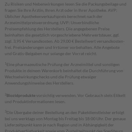
Zu Risiken und Nebenwirkungen lesen Sie die Packungsbeilage und
fragen Sie Ihre Ärztin, Ihren Arzt oder in Ihrer Apotheke. AVP:
Üblicher Apothekenverkaufspreis berechnet nach der
Arzneimittelpreisverordnung. UVP: Unverbindliche
Preisempfehlung des Herstellers. Die angegebenen Preise
beinhalten die gesetzlich vorgeschriebene Mehrwertsteuer, ggf.
zzgl. 3,95 € Versandkosten. Ab 29,00 € Bestell­wert versand­kosten­
frei. Preisänderungen und Irrtümer vorbehalten. Alle Angebote
und Gratis-Beigaben nur solange der Vorrat reicht.
1
Eine pharmazeutische Prüfung der Arzneimittel und sonstigen
Produkte in deinem Warenkorb beinhaltet die Durchführung von
Wechselwirkungschecks und die Prüfung etwaiger
Anwendungshinweise des Herstellers.
2
Biozidprodukte
vorsichtig verwenden. Vor Gebrauch stets Etikett
und Produktinformationen lesen.
3
Die Übergabe deiner Bestellung an den Paketdienstleister erfolgt
bei uns werktags von Montag bis Freitag bis 18:00 Uhr. Der genaue
Lieferzeitpunkt kann je nach Region und in Abhängigkeit der
Produktverfügbarkeit sowie vom Zustellzeitpunkt des Spediteurs