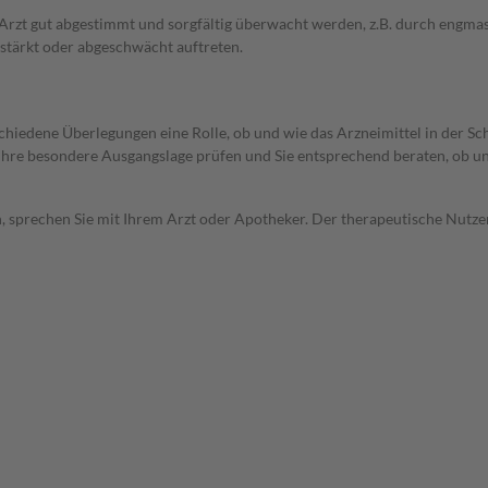
em Arzt gut abgestimmt und sorgfältig überwacht werden, z.B. durch en
stärkt oder abgeschwächt auftreten.
rschiedene Überlegungen eine Rolle, ob und wie das Arzneimittel in der
rd Ihre besondere Ausgangslage prüfen und Sie entsprechend beraten, ob u
, sprechen Sie mit Ihrem Arzt oder Apotheker. Der therapeutische Nutzen