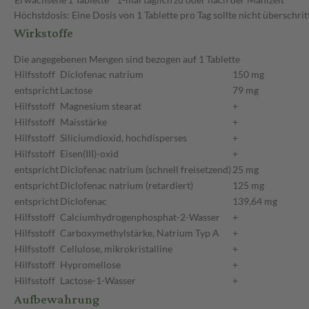
Höchstdosis: Eine Dosis von 1 Tablette pro Tag sollte nicht überschri
Wirkstoffe
Die angegebenen Mengen sind bezogen auf 1 Tablette
Hilfsstoff
Diclofenac natrium
150 mg
entspricht
Lactose
79 mg
Hilfsstoff
Magnesium stearat
+
Hilfsstoff
Maisstärke
+
Hilfsstoff
Siliciumdioxid, hochdisperses
+
Hilfsstoff
Eisen(III)-oxid
+
entspricht
Diclofenac natrium (schnell freisetzend)
25 mg
entspricht
Diclofenac natrium (retardiert)
125 mg
entspricht
Diclofenac
139,64 mg
Hilfsstoff
Calciumhydrogenphosphat-2-Wasser
+
Hilfsstoff
Carboxymethylstärke, Natrium Typ A
+
Hilfsstoff
Cellulose, mikrokristalline
+
Hilfsstoff
Hypromellose
+
Hilfsstoff
Lactose-1-Wasser
+
Aufbewahrung