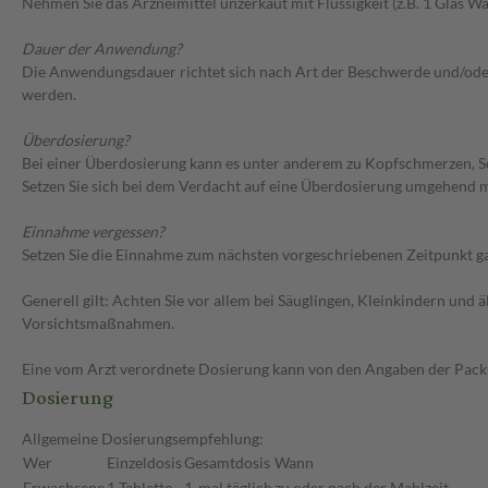
Nehmen Sie das Arzneimittel unzerkaut mit Flüssigkeit (z.B. 1 Glas Was
Dauer der Anwendung?
Die Anwendungsdauer richtet sich nach Art der Beschwerde und/oder
werden.
Überdosierung?
Bei einer Überdosierung kann es unter anderem zu Kopfschmerzen, S
Setzen Sie sich bei dem Verdacht auf eine Überdosierung umgehend m
Einnahme vergessen?
Setzen Sie die Einnahme zum nächsten vorgeschriebenen Zeitpunkt gan
Generell gilt: Achten Sie vor allem bei Säuglingen, Kleinkindern un
Vorsichtsmaßnahmen.
Eine vom Arzt verordnete Dosierung kann von den Angaben der Packun
Dosierung
Allgemeine Dosierungsempfehlung:
Wer
Einzeldosis
Gesamtdosis
Wann
Erwachsene
1 Tablette
1-mal täglich
zu oder nach der Mahlzeit