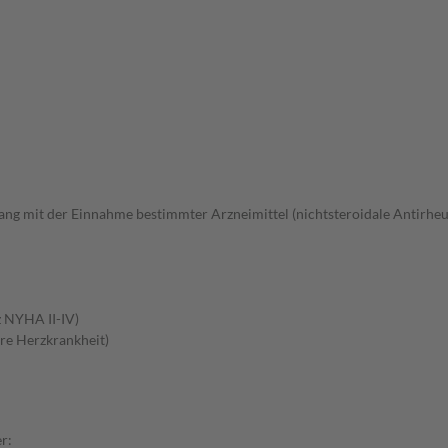
 mit der Einnahme bestimmter Arzneimittel (nichtsteroidale Antirheum
z NYHA II-IV)
re Herzkrankheit)
r: