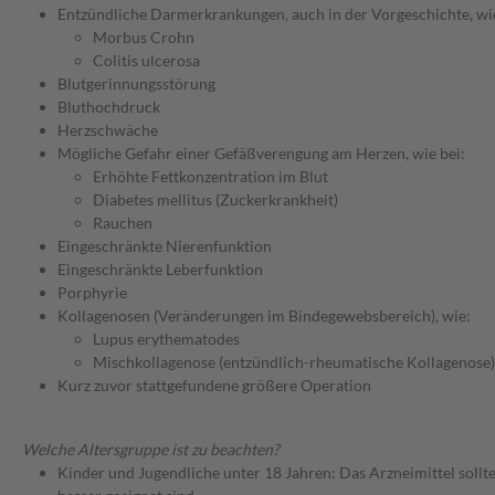
Entzündliche Darmerkrankungen, auch in der Vorgeschichte, wi
Morbus Crohn
Colitis ulcerosa
Blutgerinnungsstörung
Bluthochdruck
Herzschwäche
Mögliche Gefahr einer Gefäßverengung am Herzen, wie bei:
Erhöhte Fettkonzentration im Blut
Diabetes mellitus (Zuckerkrankheit)
Rauchen
Eingeschränkte Nierenfunktion
Eingeschränkte Leberfunktion
Porphyrie
Kollagenosen (Veränderungen im Bindegewebsbereich), wie:
Lupus erythematodes
Mischkollagenose (entzündlich-rheumatische Kollagenose)
Kurz zuvor stattgefundene größere Operation
Welche Altersgruppe ist zu beachten?
Kinder und Jugendliche unter 18 Jahren: Das Arzneimittel sollt