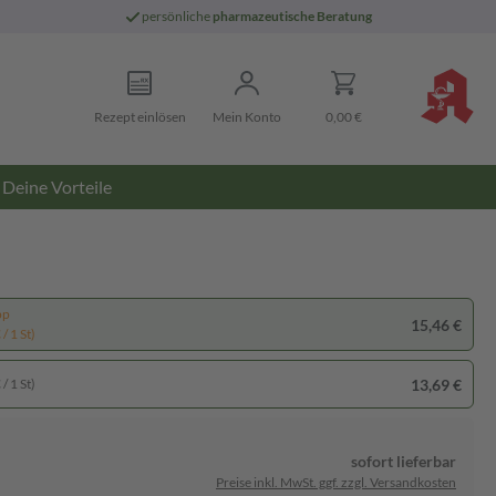
persönliche
pharmazeutische Beratung
Rezept einlösen
Mein Konto
0,00 €
Deine Vorteile
pp
15,46 €
/ 1 St)
13,69 €
/ 1 St)
sofort lieferbar
Preise inkl. MwSt. ggf. zzgl. Versandkosten