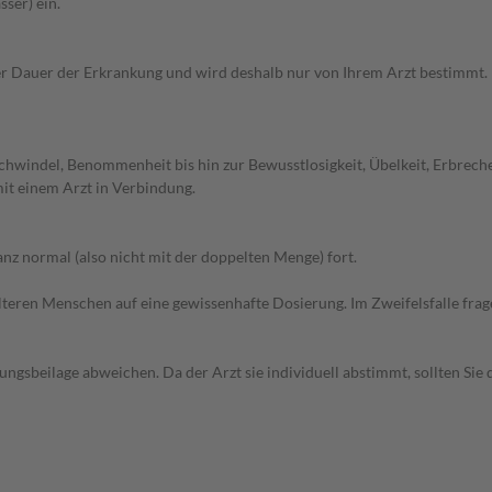
ser) ein.
 Dauer der Erkrankung und wird deshalb nur von Ihrem Arzt bestimmt. D
chwindel, Benommenheit bis hin zur Bewusstlosigkeit, Übelkeit, Erbrec
it einem Arzt in Verbindung.
z normal (also nicht mit der doppelten Menge) fort.
d älteren Menschen auf eine gewissenhafte Dosierung. Im Zweifelsfalle f
gsbeilage abweichen. Da der Arzt sie individuell abstimmt, sollten Si