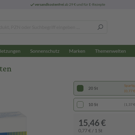
versandkostenfrei
ab 29 € und für E-Rezepte
letzungen
Sonnenschutz
Marken
Themenwelten
tten
Sparti
20 St
(0,77 € 
10 St
(1,37 € 
15,46 €
0,77 € / 1 St