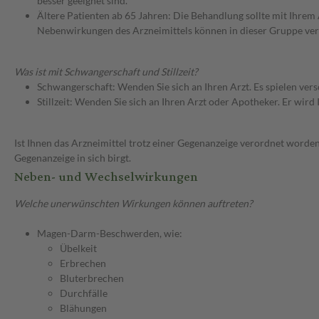
besser geeignet sind.
Ältere Patienten ab 65 Jahren: Die Behandlung sollte mit Ihr
Nebenwirkungen des Arzneimittels können in dieser Gruppe ver
Was ist mit Schwangerschaft und Stillzeit?
Schwangerschaft: Wenden Sie sich an Ihren Arzt. Es spielen ve
Stillzeit: Wenden Sie sich an Ihren Arzt oder Apotheker. Er wi
Ist Ihnen das Arzneimittel trotz einer Gegenanzeige verordnet worden
Gegenanzeige in sich birgt.
Neben- und Wechselwirkungen
Welche unerwünschten Wirkungen können auftreten?
Magen-Darm-Beschwerden, wie:
Übelkeit
Erbrechen
Bluterbrechen
Durchfälle
Blähungen