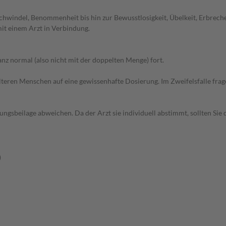
chwindel, Benommenheit bis hin zur Bewusstlosigkeit, Übelkeit, Erbrec
it einem Arzt in Verbindung.
z normal (also nicht mit der doppelten Menge) fort.
d älteren Menschen auf eine gewissenhafte Dosierung. Im Zweifelsfalle f
gsbeilage abweichen. Da der Arzt sie individuell abstimmt, sollten Si
)