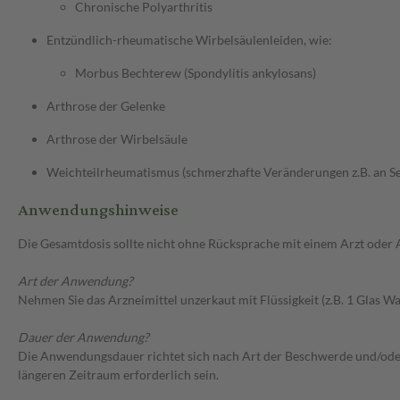
Chronische Polyarthritis
Entzündlich-rheumatische Wirbelsäulenleiden, wie:
Morbus Bechterew (Spondylitis ankylosans)
Arthrose der Gelenke
Arthrose der Wirbelsäule
Weichteilrheumatismus (schmerzhafte Veränderungen z.B. an Se
Anwendungshinweise
Die Gesamtdosis sollte nicht ohne Rücksprache mit einem Arzt oder
Art der Anwendung?
Nehmen Sie das Arzneimittel unzerkaut mit Flüssigkeit (z.B. 1 Glas Was
Dauer der Anwendung?
Die Anwendungsdauer richtet sich nach Art der Beschwerde und/ode
längeren Zeitraum erforderlich sein.