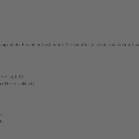
 mit der Einnahme bestimmter Arzneimittel (nichtsteroidale Antirheum
z NYHA II-IV)
re Herzkrankheit)
r:
e: