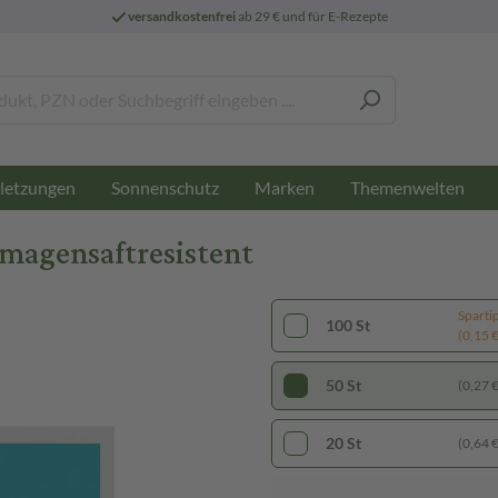
versandkostenfrei
ab 29 € und für E-Rezepte
letzungen
Sonnenschutz
Marken
Themenwelten
 magensaftresistent
Sparti
100 St
(0,15 € 
50 St
(0,27 € 
20 St
(0,64 € 