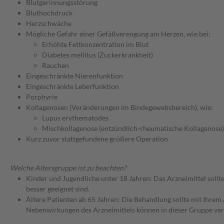
Blutgerinnungsstörung
Bluthochdruck
Herzschwäche
Mögliche Gefahr einer Gefäßverengung am Herzen, wie bei:
Erhöhte Fettkonzentration im Blut
Diabetes mellitus (Zuckerkrankheit)
Rauchen
Eingeschränkte Nierenfunktion
Eingeschränkte Leberfunktion
Porphyrie
Kollagenosen (Veränderungen im Bindegewebsbereich), wie:
Lupus erythematodes
Mischkollagenose (entzündlich-rheumatische Kollagenose)
Kurz zuvor stattgefundene größere Operation
Welche Altersgruppe ist zu beachten?
Kinder und Jugendliche unter 18 Jahren: Das Arzneimittel sollt
besser geeignet sind.
Ältere Patienten ab 65 Jahren: Die Behandlung sollte mit Ihr
Nebenwirkungen des Arzneimittels können in dieser Gruppe ver