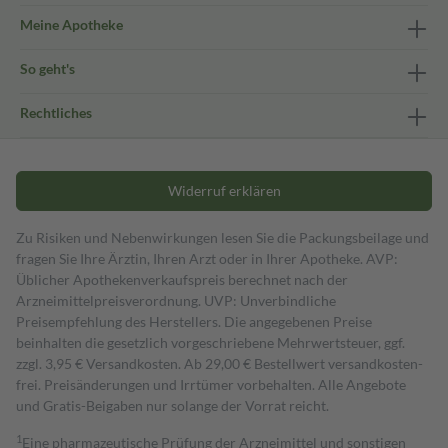
Meine Apotheke
So geht's
Rechtliches
Widerruf erklären
Zu Risiken und Nebenwirkungen lesen Sie die Packungsbeilage und
fragen Sie Ihre Ärztin, Ihren Arzt oder in Ihrer Apotheke. AVP:
Üblicher Apothekenverkaufspreis berechnet nach der
Arzneimittelpreisverordnung. UVP: Unverbindliche
Preisempfehlung des Herstellers. Die angegebenen Preise
beinhalten die gesetzlich vorgeschriebene Mehrwertsteuer, ggf.
zzgl. 3,95 € Versandkosten. Ab 29,00 € Bestell­wert versand­kosten­
frei. Preisänderungen und Irrtümer vorbehalten. Alle Angebote
und Gratis-Beigaben nur solange der Vorrat reicht.
1
Eine pharmazeutische Prüfung der Arzneimittel und sonstigen