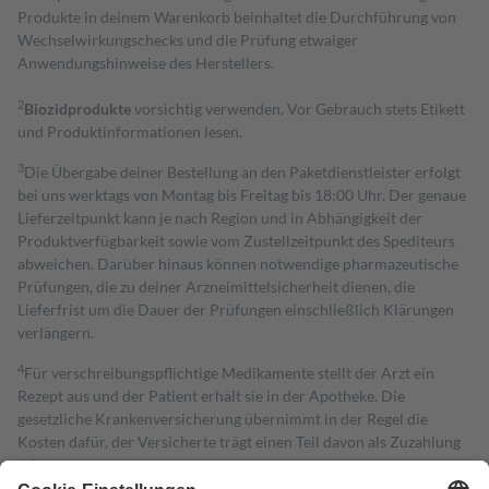
Produkte in deinem Warenkorb beinhaltet die Durchführung von
Wechselwirkungschecks und die Prüfung etwaiger
Anwendungshinweise des Herstellers.
2
Biozidprodukte
vorsichtig verwenden. Vor Gebrauch stets Etikett
und Produktinformationen lesen.
3
Die Übergabe deiner Bestellung an den Paketdienstleister erfolgt
bei uns werktags von Montag bis Freitag bis 18:00 Uhr. Der genaue
Lieferzeitpunkt kann je nach Region und in Abhängigkeit der
Produktverfügbarkeit sowie vom Zustellzeitpunkt des Spediteurs
abweichen. Darüber hinaus können notwendige pharmazeutische
Prüfungen, die zu deiner Arzneimittelsicherheit dienen, die
Lieferfrist um die Dauer der Prüfungen einschließlich Klärungen
verlängern.
4
Für verschreibungspflichtige Medikamente stellt der Arzt ein
Rezept aus und der Patient erhält sie in der Apotheke. Die
gesetzliche Krankenversicherung übernimmt in der Regel die
Kosten dafür, der Versicherte trägt einen Teil davon als Zuzahlung
mit.
Grundsätzlich leisten Mitglieder Zuzahlungen in Höhe von zehn