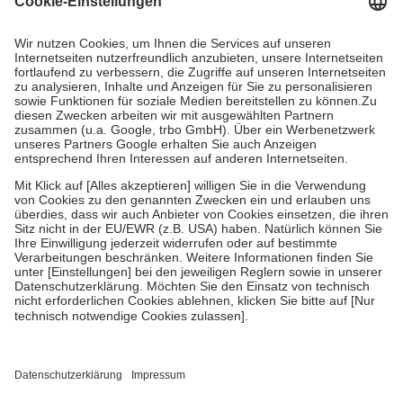
Prozent des Abgabepreises,
mindestens
jedoch
fünf Euro
und
höchstens zehn Euro.
Es sind jedoch nie mehr als die tatsächlichen
Kosten der Leistung zu entrichten.
Diese Regeln gelten grundsätzlich auch für Online-Apotheken.
Bei Heilmitteln und häuslicher Krankenpflege beträgt die
Zuzahlung zehn Prozent der Kosten sowie zehn Euro je
Verordnung.
Um das Engagement der Versicherten für ihre eigene Gesundheit zu
stärken und die besondere Stellung der Familie zu unterstützen,
fallen
keine Zuzahlungen
an bei:
• Kindern und Jugendlichen bis zum vollendeten 18. Lebensjahr
mit Ausnahme der Fahrkosten
• Untersuchungen zur Vorsorge und Früherkennung, die von der
GKV getragen werden
• empfohlenen Schutzimpfungen
• Harn- und Blutteststreifen
Wir nutzen Trusted Shops als unabhängigen Dienstleister für die
Einholung von Bewertungen. Trusted Shops hat Maßnahmen
getroffen, um sicherzustellen, dass es sich um echte Bewertungen
handelt. Mehr Informationen findest du hier: