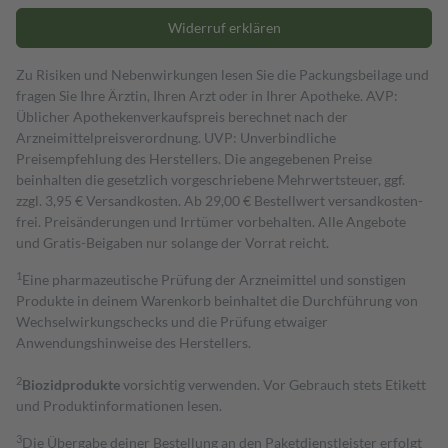
Widerruf erklären
Zu Risiken und Nebenwirkungen lesen Sie die Packungsbeilage und
fragen Sie Ihre Ärztin, Ihren Arzt oder in Ihrer Apotheke. AVP:
Üblicher Apothekenverkaufspreis berechnet nach der
Arzneimittelpreisverordnung. UVP: Unverbindliche
Preisempfehlung des Herstellers. Die angegebenen Preise
beinhalten die gesetzlich vorgeschriebene Mehrwertsteuer, ggf.
zzgl. 3,95 € Versandkosten. Ab 29,00 € Bestell­wert versand­kosten­
frei. Preisänderungen und Irrtümer vorbehalten. Alle Angebote
und Gratis-Beigaben nur solange der Vorrat reicht.
1
Eine pharmazeutische Prüfung der Arzneimittel und sonstigen
Produkte in deinem Warenkorb beinhaltet die Durchführung von
Wechselwirkungschecks und die Prüfung etwaiger
Anwendungshinweise des Herstellers.
2
Biozidprodukte
vorsichtig verwenden. Vor Gebrauch stets Etikett
und Produktinformationen lesen.
3
Die Übergabe deiner Bestellung an den Paketdienstleister erfolgt