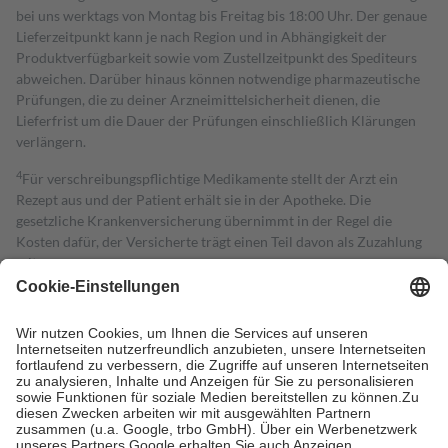
bei uns werktags von Montag bis Freitag bis 18:00 Uhr. Der genaue
Lieferzeitpunkt kann je nach Region und in Abhängigkeit der
Produktverfügbarkeit sowie vom Zustellzeitpunkt des Spediteurs
abweichen. Darüber hinaus können notwendige pharmazeutische
Prüfungen, die zu deiner Arzneimittelsicherheit dienen, die
Lieferfrist um die Dauer der Prüfungen einschließlich Klärungen
verlängern.
4
Für verschreibungspflichtige Medikamente stellt der Arzt ein
Rezept aus und der Patient erhält sie in der Apotheke. Die
gesetzliche Krankenversicherung übernimmt in der Regel die
Kosten dafür, der Versicherte trägt einen Teil davon als Zuzahlung
mit.
Grundsätzlich leisten Mitglieder Zuzahlungen in Höhe von zehn
Prozent des Abgabepreises,
mindestens
jedoch
fünf Euro
und
höchstens zehn Euro.
Es sind jedoch nie mehr als die tatsächlichen
Kosten der Leistung zu entrichten.
Diese Regeln gelten grundsätzlich auch für Online-Apotheken.
Bei Heilmitteln und häuslicher Krankenpflege beträgt die
Zuzahlung zehn Prozent der Kosten sowie zehn Euro je
Verordnung.