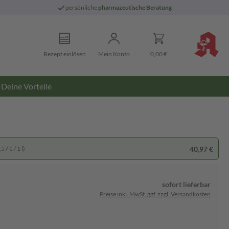
persönliche
pharmazeutische Beratung
Rezept einlösen
Mein Konto
0,00 €
Deine Vorteile
40,97 €
57 € / 1 l)
sofort lieferbar
Preise inkl. MwSt. ggf. zzgl. Versandkosten