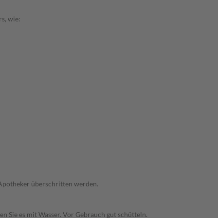
s, wie:
 Apotheker überschritten werden.
en Sie es mit Wasser. Vor Gebrauch gut schütteln.