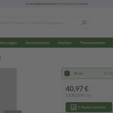
versandkostenfrei
ab 29 € und für E-Rezepte
letzungen
Sonnenschutz
Marken
Themenwelten
t
35 ml
(1.170,
40,97 €
1.170,57 € / 1 l
E-Rezept einlösen