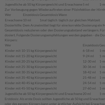
Jugendliche ab 50 kg Körpergewicht und Erwachsene
5 ml
1-m
Zur Vorbeugung gegen Wiederauftreten einer Pilzinfektion der Hirnh
Wer
Einzeldosis
Gesamtdosis
Wann
Erwachsene
10 ml
1mal täglich
täglich zur gleichen Mahlzeit
Dosierhilfe: Dem Arzneimittel liegt für eine korrekte Dosierung ein 
Gesamtdosis reduzieren oder den Dosierungsabstand verlängern. Für
dosiert. Folgende Dosierungsempfehlungen werden gegeben - die Dosi
Körpers:
Wer
Einzeldosis
Ges
Kinder mit 10-15 kg Körpergewicht
6-18 ml
1-m
Kinder mit 15-20 kg Körpergewicht
9-24 ml
1-m
Kinder mit 20-25 kg Körpergewicht
12-30 ml
1-m
Kinder mit 25-30 kg Körpergewicht
30-36 ml
1-m
Kinder mit 30-35 kg Körpergewicht
18-42 ml
1-m
Kinder mit 35-40 kg Körpergewicht
21-48 ml
1-m
Kinder mit 40-45 kg Körpergewicht
24-54 ml
1-m
Kinder mit 45-50 kg Körpergewicht
27-60 ml
1-m
Jugendliche ab 50 kg Körpergewicht und Erwachsene
20 ml
1-m
Erstdosis: Als erste Dosis sollten Jugendliche ab 50 kg und Erwachs
oder des ganzen Körpers kann unter ärztlicher Aufsicht bei Erwachse