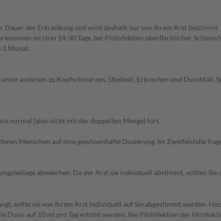
 Dauer der Erkrankung und wird deshalb nur von Ihrem Arzt bestimmt. 
rkommen im Urin 14-30 Tage, bei Pilzinfektion oberflächlicher Schleimh
e 1 Monat.
unter anderem zu Kopfschmerzen, Übelkeit, Erbrechen und Durchfall. S
z normal (also nicht mit der doppelten Menge) fort.
d älteren Menschen auf eine gewissenhafte Dosierung. Im Zweifelsfalle f
gsbeilage abweichen. Da der Arzt sie individuell abstimmt, sollten Si
t, sollte sie von Ihrem Arzt individuell auf Sie abgestimmt werden. Höc
e Dosis auf 10 ml pro Tag erhöht werden. Bei Pilzinfektion der Hirnhäut