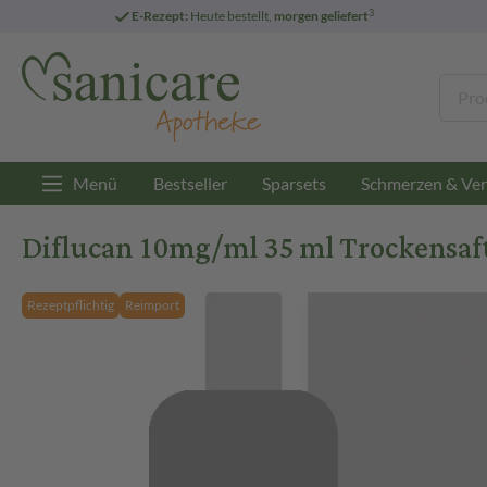
3
E-Rezept:
Heute bestellt,
morgen geliefert
Menü
Bestseller
Sparsets
Schmerzen & Ver
Diflucan 10mg/ml 35 ml Trockensaf
Rezeptpflichtig
Reimport