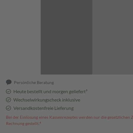
Abbildung kann abweichen
Persönliche Beratung
Heute bestellt und morgen geliefert³
Wechselwirkungscheck inklusive
Versandkostenfreie Lieferung
Bei der Einlösung eines Kassenrezeptes werden nur die gesetzlichen 
Rechnung gestellt.⁴