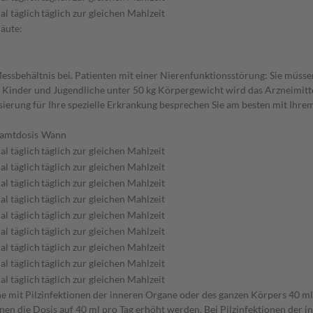
al täglich
täglich zur gleichen Mahlzeit
äute:
Messbehältnis bei. Patienten mit einer Nierenfunktionsstörung: Sie müssen
 Kinder und Jugendliche unter 50 kg Körpergewicht wird das Arzneimit
erung für Ihre spezielle Erkrankung besprechen Sie am besten mit Ihrem 
amtdosis
Wann
al täglich
täglich zur gleichen Mahlzeit
al täglich
täglich zur gleichen Mahlzeit
al täglich
täglich zur gleichen Mahlzeit
al täglich
täglich zur gleichen Mahlzeit
al täglich
täglich zur gleichen Mahlzeit
al täglich
täglich zur gleichen Mahlzeit
al täglich
täglich zur gleichen Mahlzeit
al täglich
täglich zur gleichen Mahlzeit
al täglich
täglich zur gleichen Mahlzeit
ene mit Pilzinfektionen der inneren Organe oder des ganzen Körpers 40 m
nen die Dosis auf 40 ml pro Tag erhöht werden. Bei Pilzinfektionen der 