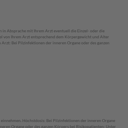
 in Absprache mit Ihrem Arzt eventuell die Einzel- oder die
tel von Ihrem Arzt entsprechend dem Körpergewicht und Alter
Arzt: Bei Pilzinfektionen der inneren Organe oder des ganzen
l einnehmen. Höchstdosis: Bei Pilzinfektionen der inneren Organe
inneren Organe oder des ganzen Körpers bei Risikopatienten: Unter