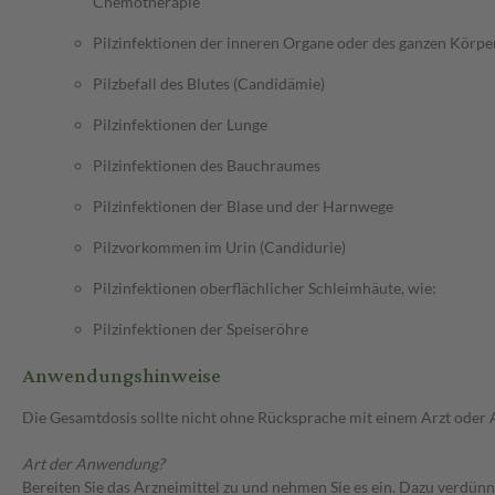
Chemotherapie
Pilzinfektionen der inneren Organe oder des ganzen Körper
Pilzbefall des Blutes (Candidämie)
Pilzinfektionen der Lunge
Pilzinfektionen des Bauchraumes
Pilzinfektionen der Blase und der Harnwege
Pilzvorkommen im Urin (Candidurie)
Pilzinfektionen oberflächlicher Schleimhäute, wie:
Pilzinfektionen der Speiseröhre
Anwendungshinweise
Die Gesamtdosis sollte nicht ohne Rücksprache mit einem Arzt oder
Art der Anwendung?
Bereiten Sie das Arzneimittel zu und nehmen Sie es ein. Dazu verdünn